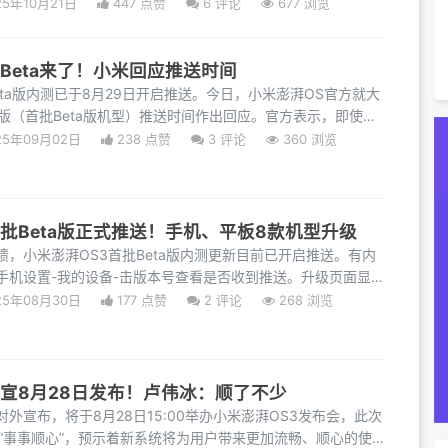
画
25年10月21日
447 点赞
6
评论
677 浏览
批Beta来了！小米回应推送时间
eta版内测已于8月29日开启推送。今日，小米澎湃OS官方就大
a版（首批Beta版机型）推送时间作出回应。官方表示，即使推
25年09月02日
238 点赞
3
评论
360 浏览
首批Beta版正式推送！手机、平板8款机型升级
，小米澎湃OS3首批Beta版内测更新目前已开启推送。有内
手机设置-我的设备-击版本号查看是否收到推送。升级页面显
25年08月30日
177 点赞
2
评论
268 浏览
官宣8月28日发布！卢伟冰：顺了不少
外宣布，将于8月28日15:00举办小米澎湃OS3发布会，此次
定为“事事顺心”，预示着新系统将为用户带来更加流畅、顺心的使