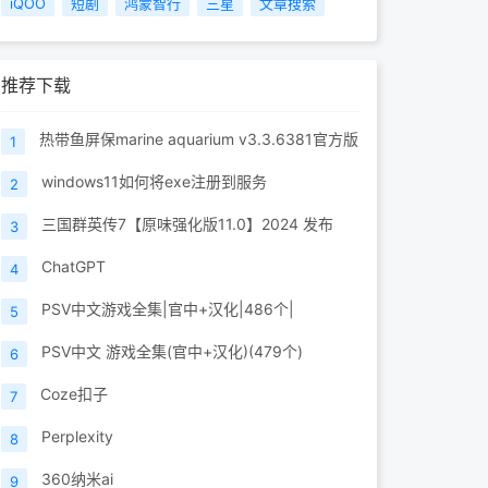
iQOO
短剧
鸿蒙智行
三星
文章搜索
推荐下载
热带鱼屏保marine aquarium v3.3.6381官方版
1
windows11如何将exe注册到服务
2
三国群英传7【原味强化版11.0】2024 发布
3
ChatGPT
4
PSV中文游戏全集|官中+汉化|486个|
5
PSV中文 游戏全集(官中+汉化)(479个)
6
Coze扣子
7
Perplexity
8
360纳米ai
9