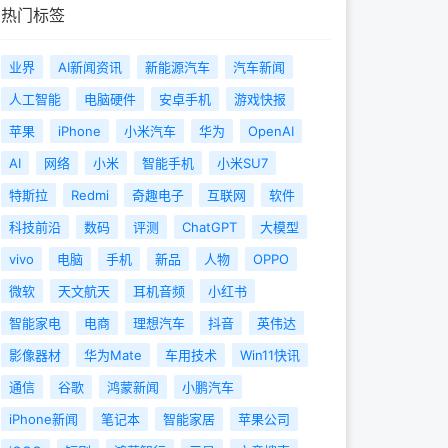
热门标签
业界
AI新闻资讯
新能源汽车
汽车新闻
人工智能
电脑硬件
安卓手机
游戏快报
苹果
iPhone
小米汽车
华为
OpenAI
AI
网络
小米
智能手机
小米SU7
特斯拉
Redmi
奇趣电子
互联网
软件
科技前沿
数码
评测
ChatGPT
大模型
vivo
电脑
手机
新品
人物
OPPO
微软
天文航天
耳机音频
小红书
智能家电
电商
理想汽车
抖音
英伟达
影像器材
华为Mate
车用技术
Win11快讯
通信
谷歌
鸿蒙新闻
小鹏汽车
iPhone新闻
笔记本
智能家居
苹果公司