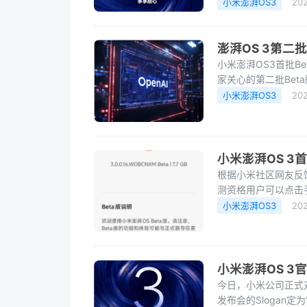
流畅度、稳定性和动
小米澎湃OS3
20
澎湃OS 3第二
小米澎湃OS3首批B
家关心的第二批Bet
送Beta版本也极为重
小米澎湃OS3
20
小米澎湃OS 3
根据小米社区网友反馈
测资格用户可以点击
示，小米15 Pro的澎
小米澎湃OS3
20
小米澎湃OS 3
今日，小米公司正式对
发布会的Slogan