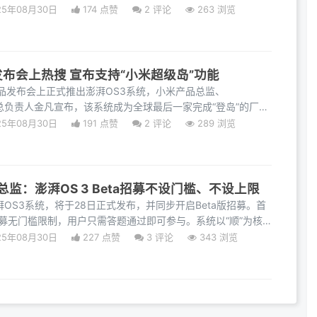
25年08月30日
174 点赞
2
评论
263 浏览
 发布会上热搜 宣布支持“小米超级岛”功能
新品发布会上正式推出澎湃OS3系统，小米产品总监、
S体验总负责人金凡宣布，该系统成为全球最后一家完成“登岛”的厂
超级岛
25年08月30日
191 点赞
2
评论
289 浏览
监：澎湃OS 3 Beta招募不设门槛、不设上限
湃OS3系统，将于28日正式发布，并同步开启Beta版招募。首
招募无门槛限制，用户只需答题通过即可参与。系统以“顺”为核
25年08月30日
227 点赞
3
评论
343 浏览