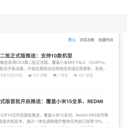
默认
浏览次数
创建时间
第二批正式版推送：支持10款机型
送澎湃OS3第二批正式版，覆盖小米MIX Flip2、Civi5Pro、
10款手机及平板设备。升级后需前往应用商店完成应用更新，系统将
25年10月29日
124 点赞
1
评论
187 浏览
正式版首批开启推送：覆盖小米15全系、REDMI
0月14日开启首批推送，覆盖小米15系列、Redmi K80系列等
底层内核技术，通过一体化调频提升整体任务执行效率19%，