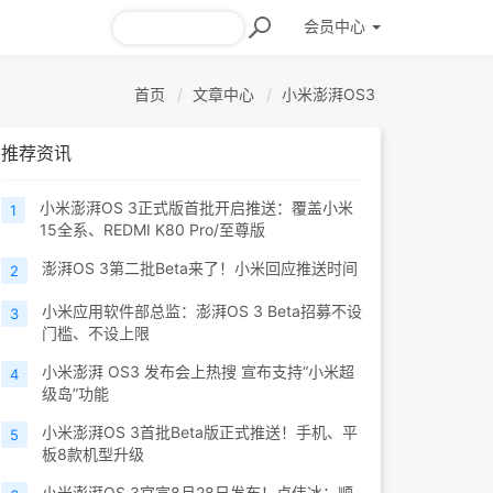
会员
中心
首页
文章中心
小米澎湃OS3
推荐资讯
小米澎湃OS 3正式版首批开启推送：覆盖小米
1
15全系、REDMI K80 Pro/至尊版
澎湃OS 3第二批Beta来了！小米回应推送时间
2
小米应用软件部总监：澎湃OS 3 Beta招募不设
3
门槛、不设上限
小米澎湃 OS3 发布会上热搜 宣布支持“小米超
4
级岛”功能
小米澎湃OS 3首批Beta版正式推送！手机、平
5
板8款机型升级
小米澎湃OS 3官宣8月28日发布！卢伟冰：顺