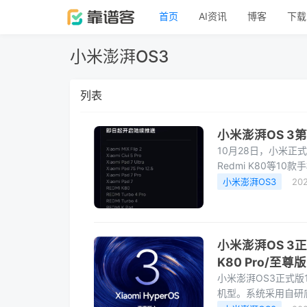
首页
AI资讯
博客
下载
小米澎湃OS3
列表
小米澎湃OS 3
10月28日，小米正式推
Redmi K80等
自动重编译应用以提
小米澎湃OS3
20
小米澎湃OS 3
K80 Pro/至尊版
小米澎湃OS3正式版1
机型。系统采用自研