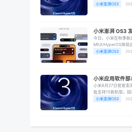
用体验。小米集团
小米澎湃OS3
20
小米澎湃 OS3
​今日，小米在秋季
MIUI/HyperO
商，其独创的“小米
小米澎湃OS3
20
小米应用软件部总
小米8月27日官宣澎
批支持15款机型，
心目标，围绕AI生
小米澎湃OS3
20