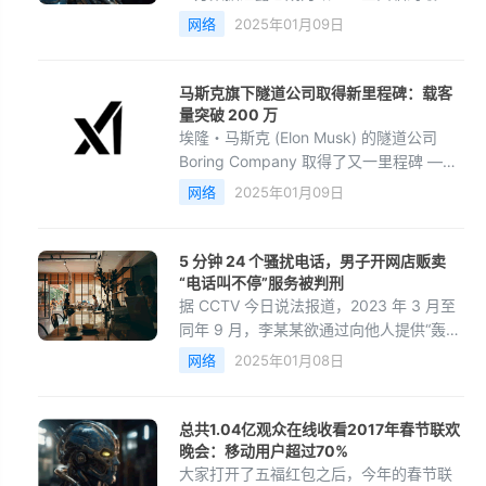
网络安全威胁之一，该公司最新的研究分
网络
2025年01月09日
析了欧洲排名前 100 的公司，发现其中
98% 的公司在过去一年内遭黑客攻击出现
第三方数据泄露情况。
马斯克旗下隧道公司取得新里程碑：载客
量突破 200 万
埃隆・马斯克 (Elon Musk) 的隧道公司
Boring Company 取得了又一里程碑 ——
拉斯维加斯首条环线载客量突破 200 万人
网络
2025年01月09日
次。时隔仅一年，该数字就相比此前翻了
一番。
5 分钟 24 个骚扰电话，男子开网店贩卖
“电话叫不停”服务被判刑
据 CCTV 今日说法报道，2023 年 3 月至
同年 9 月，李某某欲通过向他人提供“轰炸
手机”服务来挣点外快钱，于是便在某电商
网络
2025年01月08日
平台开设网店。客户付费后，李某某即提
供“短信＋电话”的“骚扰服务”。
总共1.04亿观众在线收看2017年春节联欢
晚会：移动用户超过70%
大家打开了五福红包之后，今年的春节联