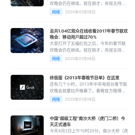
欢晚会仍在继续。就在刚才，央视主持人
董卿称利用大数据，统计目前总共有超过
网络
2025年01月08日
1.04亿观众观看了2017年春节联欢晚会，
而移动用户所占比例超过70%
总共1.04亿观众在线收看2017年春节联欢
晚会：移动用户超过70%
大家打开了五福红包之后，今年的春节联
欢晚会仍在继续。就在刚才，央视主持人
董卿称利用大数据，统计目前总共有超过
网络
2025年01月08日
1.04亿观众观看了2017年春节联欢晚会，
而移动用户所占比例超过70%
终极版《2013年春晚节目单》在这里
还有几个小时，2013年中央电视台春节联
欢晚会就要拉开帷幕了。春晚官方微博发
布了终极版节目单，与原版稍有不同。可
网络
2025年01月08日
虽说是终极版，也请以电视直播为准哈。
中国“超级工程”南沙大桥（虎门二桥）今
天正式通车
今天4月2日上午10时20分，南沙大桥（虎