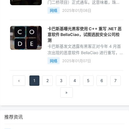
门二桥项目）正式通车。这意味着，珠江
航道又新增一座大桥，估计将分流虎门大
网络
2025年01月08日
桥30%的车流，有效缓解珠江口东西两岸
交通环境困境。
卡巴斯基曝光黑客使用 C++ 重写 .NET 恶
意软件 BellaCiao，试图逃脱安全公司检
测
卡巴斯基发文透露有黑客正对今年 4 月首
次出现的恶意软件 BellaCiao 进行重写，
试图逃脱安全公司检测。
网络
2025年01月07日
«
1
2
3
4
5
6
7
»
推荐资讯