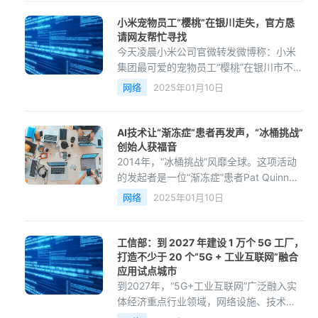
小米宠物员工“樱桃”在银川走失，官方恳
请网友帮忙寻找
今天凌晨小米公司官微转发微博称：小米
集团最可爱的宠物员工“樱桃”在银川市不慎
走失，恳请朋友们帮忙留心寻找一下。
网络
2025年01月10日
AI技术让“渐冻症”患者再发声，“冰桶挑战”
创始人获福音
2014年，“冰桶挑战”风靡全球。这项活动
的发起者是一位“渐冻症”患者Pat Quinn，
而现在他已经不能走路、说话了。现在一
网络
2025年01月10日
家公司推出了新项目Project Revoice，希
望让“渐冻症”患者能再次用自己的声音说话
工信部：到 2027 年建设 1 万个 5G 工厂，
打造不少于 20 个“5G + 工业互联网”融合
应用试点城市
到2027年，“5G+工业互联网”广泛融入实
体经济重点行业领域，网络设施、技术产
品、融合应用、产业生态、公共服务5方面