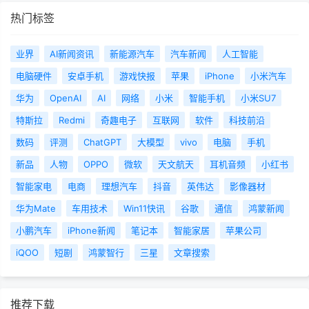
热门标签
业界
AI新闻资讯
新能源汽车
汽车新闻
人工智能
电脑硬件
安卓手机
游戏快报
苹果
iPhone
小米汽车
华为
OpenAI
AI
网络
小米
智能手机
小米SU7
特斯拉
Redmi
奇趣电子
互联网
软件
科技前沿
数码
评测
ChatGPT
大模型
vivo
电脑
手机
新品
人物
OPPO
微软
天文航天
耳机音频
小红书
智能家电
电商
理想汽车
抖音
英伟达
影像器材
华为Mate
车用技术
Win11快讯
谷歌
通信
鸿蒙新闻
小鹏汽车
iPhone新闻
笔记本
智能家居
苹果公司
iQOO
短剧
鸿蒙智行
三星
文章搜索
推荐下载