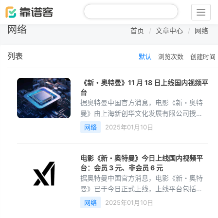
Togg
navig
网络
首页
文章中心
网络
列表
默认
浏览次数
创建时间
《新・奥特曼》11 月 18 日上线国内视频平
台
据奥特曼中国官方消息，电影《新・奥特
曼》由上海新创华文化发展有限公司授权
引进，正式定档 11 月 18 日（周五）
网络
2025年01月10日
00:00 上线视频平台
电影《新・奥特曼》今日上线国内视频平
台：会员 3 元、非会员 6 元
据奥特曼中国官方消息，电影《新・奥特
曼》已于今日正式上线，上线平台包括：
腾讯视频动漫、爱奇艺动漫、哔哩哔哩番
网络
2025年01月10日
剧和西瓜视频。