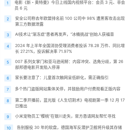
电影《新・奥特曼》今日上线国内视频平台：会员 3 元、非会
1
员 6 元
安全公司称去年欧盟排名前 100 公司中 98% 遭黑客攻击出现
2
第三方数据泄露
AI技术让“渐冻症”患者再发声，“冰桶挑战”创始人获福音
3
2024 年上半年全国消协受理消费者投诉 78.28 万件、同比增
4
长 27.21%，投诉解决率 71.97%
007 系列女掌门和亚马逊闹掰：内容冲突、选角分歧，第 26
5
部邦德电影开发陷入停滞
家长要注意了：儿童首次触网呈低龄化，需正确指引
6
多个热门盗版网站集体关停，并鼓励用户付费观看正版内容
7
第二季开播前，蓝光版《人生切割术》电视剧第一季 12 月 17
8
日推出
小米宠物员工“樱桃”在银川走失，官方恳请网友帮忙寻找
9
告别服役 30 年的软盘，德国海军反潜护卫舰将升级其存储
10