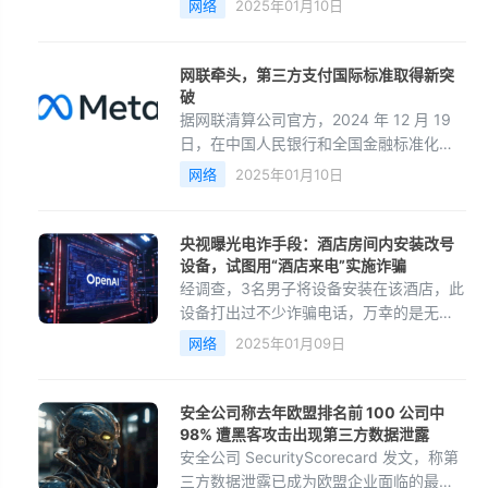
网络
2025年01月10日
能力全面提升，建设1万个5G工厂，打造
不少于20个“5G+工业互联网”融合应用试
点城市。
网联牵头，第三方支付国际标准取得新突
破
据网联清算公司官方，2024 年 12 月 19
日，在中国人民银行和全国金融标准化技
术委员会（“金标委”）的指导下，网联清算
网络
2025年01月10日
公司牵头制定的国际标准《第三方支付服
务信息系统安全框架指南》（ISO / TS
9546）正式发布，这标志着我国金融标准
央视曝光电诈手段：酒店房间内安装改号
化“走出去”取得新突破。
设备，试图用“酒店来电”实施诈骗
经调查，3名男子将设备安装在该酒店，此
设备打出过不少诈骗电话，万幸的是无一
人上当受骗。目前，这3人已被公安机关依
网络
2025年01月09日
法行政拘留。
安全公司称去年欧盟排名前 100 公司中
98% 遭黑客攻击出现第三方数据泄露
安全公司 SecurityScorecard 发文，称第
三方数据泄露已成为欧盟企业面临的最大