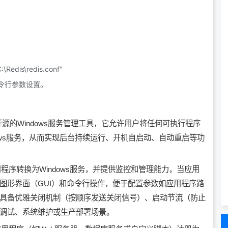
C:\Redis\redis.conf"
令行参数设置。
开源的
Windows服务管理工具
，它允许用户将任何可执行程序
ows服务
，从而实现后台持续运行、
开机自启动
、
自动重启
等功
用程序转换为Windows服务，并提供监控和管理能力，当应用
图形界面
（GUI）和
命令行操作
，便于配置参数如
应用程序路
具备
优雅关闭机制
（按顺序发送关闭信号）、
启动节流
（防止
调试
、
系统维护
或
生产部署
场景。‌