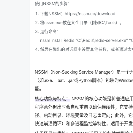
使用NSSM的步骤：
下载NSSM：https://nssm.cc/download
将nssm.exe放在某个目录（例如C:\Tools）。
运行命令：
nssm install Redis "C:\Redis\redis-server.exe" "
然后在弹出的对话框中设置其他参数，或者通过命
NSSM
（
Non-Sucking Service Manager
）是一个
（如.exe、.bat、.jar或Python脚本）包装为
Wind
能。‌
核心功能与特点：
‌ NSSM的核心功能是将普通应
程序意外退出时会自动重启以确保连续性；它支持
径
、
启动目录
、
环境变量
及
日志重定向
；此外，它
快速崩溃循环）和
多进程监控
等特性，适用于
开发