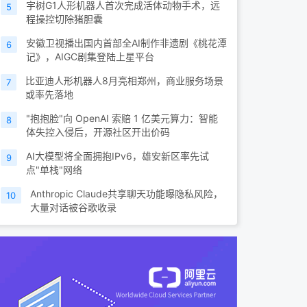
宇树G1人形机器人首次完成活体动物手术，远
5
程操控切除猪胆囊
安徽卫视播出国内首部全AI制作非遗剧《桃花潭
6
记》，AIGC剧集登陆上星平台
比亚迪人形机器人8月亮相郑州，商业服务场景
7
或率先落地
"抱抱脸"向 OpenAI 索赔 1 亿美元算力：智能
8
体失控入侵后，开源社区开出价码
AI大模型将全面拥抱IPv6，雄安新区率先试
9
点"单栈"网络
Anthropic Claude共享聊天功能曝隐私风险，
10
大量对话被谷歌收录