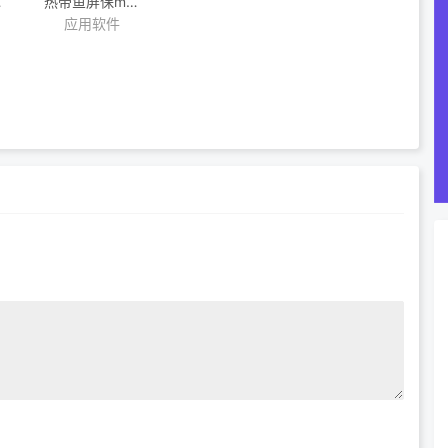
册到服务
热带鱼屏保marine
应用软件
aquarium
v3.3.6381官方版