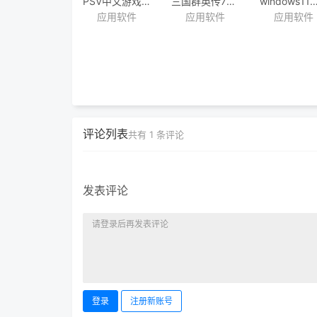
PSV中文游戏全集|
三国群英传7【原味强化版11.0】
windows11如何将exe注
应用软件
应用软件
应用软件
官中
2024 发布
+汉化|486个|
评论列表
共有
1
条评论
发表评论
登录
注册新账号