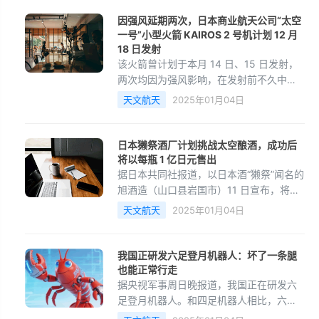
于当地时间 15 日上午进行火箭发射。
因强风延期两次，日本商业航天公司“太空
一号”小型火箭 KAIROS 2 号机计划 12 月
18 日发射
该火箭曾计划于本月 14 日、15 日发射，
两次均因为强风影响，在发射前不久中
止。
天文航天
2025年01月04日
日本獭祭酒厂计划挑战太空酿酒，成功后
将以每瓶 1 亿日元售出
据日本共同社报道，以日本酒“獭祭”闻名的
旭酒造（山口县岩国市）11 日宣布，将挑
战在太空酿酒。。如果成功，则将以 1 亿
天文航天
2025年01月04日
日元（靠谱客备注：当前约 474.1 万元人
民币）的价格限量销售一瓶，然后全额捐
赠给日本国内的太空开发业务。
我国正研发六足登月机器人：坏了一条腿
也能正常行走
据央视军事周日晚报道，我国正在研发六
足登月机器人。和四足机器人相比，六足
机器人的稳定性更强，即使偶尔坏了一条