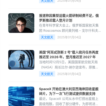
天文航天
2025年01月04日
腿也可以继续行走。
报道称因重型运载火箭研制经费不足，俄
罗斯推迟载人登月计划
在青年科学家大会上，俄罗斯国家航天集
团 Roscosmos 顾问奥列格・戈尔什科夫
宣布，由于研发俄罗斯超重型火箭的资金
天文航天
2025年01月04日
有限，将推迟载人登月计划。
美国“阿耳忒弥斯 2 号”载人绕月任务再度
推迟至 2026 年，登月推迟至 2027 年
当地时间12月5日，美国国家航空航天局
（NASA）局长比尔·纳尔逊宣布，原推迟
至2025年进行的“阿耳忒弥斯2号”载人绕月
天文航天
2025年01月04日
飞行任务将面临新的延迟。
SpaceX 开始在澳大利亚西海岸回收星舰
碎片，为下一次飞行测试提供数据支持
最近，SpaceX 公司从水中打捞出星舰上
面级残骸，回收了部分硬件，为即将进行