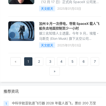
（12 月 17 日）正式向 SpaceX 公司发放
了星舰（Starship）超重型火箭第七次试
天文航天
2025年01月03日
飞的发射许可，为其从南得克萨斯州进行
下一次发射扫清了障碍。此前，SpaceX
已经进行了一系列星舰发动机测试，以检
加州 9 月一次停电，导致 SpaceX 载人飞
验其第七艘飞船和超重型助推器的飞行准
船失去地面控制至少一小时
备状态。
据三名知情人士透露，今年 9 月，埃隆・
马斯克 (Elon Musk) 旗下太空公司
SpaceX 位于加州的一处设施发生停电事
天文航天
2025年01月03日
故，导致该公司在一次任务中失去地面控
制至少一个小时。
«
1
2
3
4
5
6
7
»
推荐资讯
中科宇航亚轨道飞行器 2028 年载人首飞，票价 200 万至
1