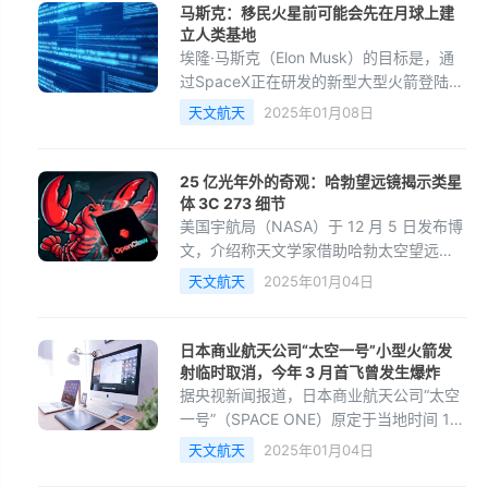
马斯克：移民火星前可能会先在月球上建
立人类基地
埃隆·马斯克（Elon Musk）的目标是，通
过SpaceX正在研发的新型大型火箭登陆火
星。他表示，用于飞往火星的星际飞船有
天文航天
2025年01月08日
利于在月球上建立一个基地
25 亿光年外的奇观：哈勃望远镜揭示类星
体 3C 273 细节
美国宇航局（NASA）于 12 月 5 日发布博
文，介绍称天文学家借助哈勃太空望远
镜，以前所未有的视角，深入观测类星体
天文航天
2025年01月04日
3C 273，揭示了诸多令人惊奇的细节，为
理解类星体及其宿主星系提供了新的途
径。
日本商业航天公司“太空一号”小型火箭发
射临时取消，今年 3 月首飞曾发生爆炸
据央视新闻报道，日本商业航天公司“太空
一号”（SPACE ONE）原定于当地时间 14
日进行的小型火箭发射临时变更计划。原
天文航天
2025年01月04日
因是当时发射场上空有强风，该公司计划