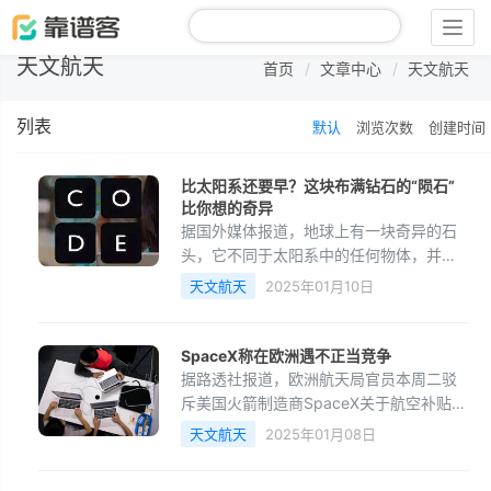
Togg
navig
天文航天
首页
文章中心
天文航天
列表
默认
浏览次数
创建时间
比太阳系还要早？这块布满钻石的“陨石”
比你想的奇异
据国外媒体报道，地球上有一块奇异的石
头，它不同于太阳系中的任何物体，并且
可能比科学家此前认为的还要奇异
天文航天
2025年01月10日
SpaceX称在欧洲遇不正当竞争
据路透社报道，欧洲航天局官员本周二驳
斥美国火箭制造商SpaceX关于航空补贴阻
碍其进入欧洲市场的投诉，称实际上更大
天文航天
2025年01月08日
的美国市场一直对欧洲的阿丽亚娜卫星运
载火箭采取闭关政策。