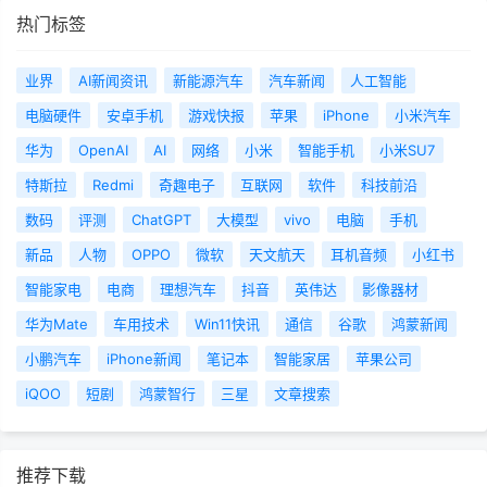
热门标签
业界
AI新闻资讯
新能源汽车
汽车新闻
人工智能
电脑硬件
安卓手机
游戏快报
苹果
iPhone
小米汽车
华为
OpenAI
AI
网络
小米
智能手机
小米SU7
特斯拉
Redmi
奇趣电子
互联网
软件
科技前沿
数码
评测
ChatGPT
大模型
vivo
电脑
手机
新品
人物
OPPO
微软
天文航天
耳机音频
小红书
智能家电
电商
理想汽车
抖音
英伟达
影像器材
华为Mate
车用技术
Win11快讯
通信
谷歌
鸿蒙新闻
小鹏汽车
iPhone新闻
笔记本
智能家居
苹果公司
iQOO
短剧
鸿蒙智行
三星
文章搜索
推荐下载