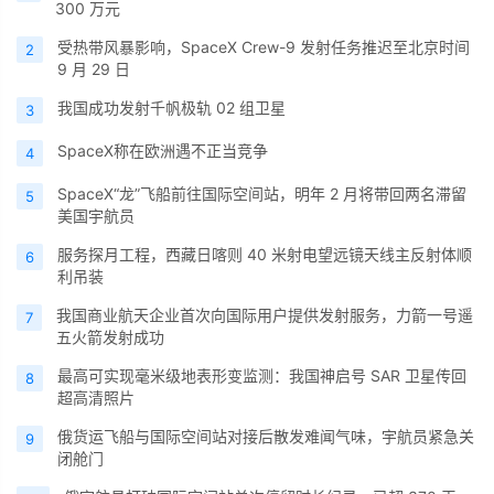
300 万元
受热带风暴影响，SpaceX Crew-9 发射任务推迟至北京时间
2
9 月 29 日
我国成功发射千帆极轨 02 组卫星
3
SpaceX称在欧洲遇不正当竞争
4
SpaceX“龙”飞船前往国际空间站，明年 2 月将带回两名滞留
5
美国宇航员
服务探月工程，西藏日喀则 40 米射电望远镜天线主反射体顺
6
利吊装
我国商业航天企业首次向国际用户提供发射服务，力箭一号遥
7
五火箭发射成功
最高可实现毫米级地表形变监测：我国神启号 SAR 卫星传回
8
超高清照片
俄货运飞船与国际空间站对接后散发难闻气味，宇航员紧急关
9
闭舱门