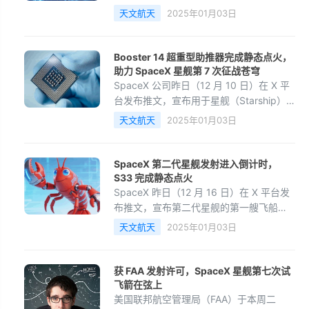
的下一次飞行测试提供数据支持。
天文航天
2025年01月03日
Booster 14 超重型助推器完成静态点火，
助力 SpaceX 星舰第 7 次征战苍穹
SpaceX 公司昨日（12 月 10 日）在 X 平
台发布推文，宣布用于星舰（Starship）
第 7 次试飞的 Booster 14 超重型助推器已
天文航天
2025年01月03日
完成静态点火。
SpaceX 第二代星舰发射进入倒计时，
S33 完成静态点火
SpaceX 昨日（12 月 16 日）在 X 平台发
布推文，宣布第二代星舰的第一艘飞船
（编号 S33）于北京时间 12 月 16 日 4 点
天文航天
2025年01月03日
14 分完成静态点火测试，持续约 10 秒，
为即将到来的第七次轨道试飞做准备。
获 FAA 发射许可，SpaceX 星舰第七次试
飞箭在弦上
美国联邦航空管理局（FAA）于本周二