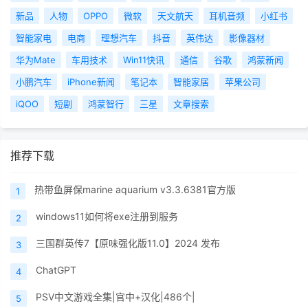
新品
人物
OPPO
微软
天文航天
耳机音频
小红书
智能家电
电商
理想汽车
抖音
英伟达
影像器材
华为Mate
车用技术
Win11快讯
通信
谷歌
鸿蒙新闻
小鹏汽车
iPhone新闻
笔记本
智能家居
苹果公司
iQOO
短剧
鸿蒙智行
三星
文章搜索
推荐下载
热带鱼屏保marine aquarium v3.3.6381官方版
1
windows11如何将exe注册到服务
2
三国群英传7【原味强化版11.0】2024 发布
3
ChatGPT
4
PSV中文游戏全集|官中+汉化|486个|
5