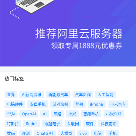
热门标签
业界
AI新闻资讯
新能源汽车
汽车新闻
人工智能
电脑硬件
安卓手机
游戏快报
苹果
iPhone
小米汽车
华为
OpenAI
AI
网络
小米
智能手机
小米SU7
特斯拉
Redmi
奇趣电子
互联网
软件
科技前沿
数码
评测
ChatGPT
大模型
vivo
电脑
手机