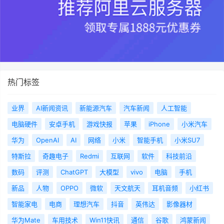
热门标签
业界
AI新闻资讯
新能源汽车
汽车新闻
人工智能
电脑硬件
安卓手机
游戏快报
苹果
iPhone
小米汽车
华为
OpenAI
AI
网络
小米
智能手机
小米SU7
特斯拉
奇趣电子
Redmi
互联网
软件
科技前沿
数码
评测
ChatGPT
大模型
vivo
电脑
手机
新品
人物
OPPO
微软
天文航天
耳机音频
小红书
智能家电
电商
理想汽车
抖音
英伟达
影像器材
华为Mate
车用技术
Win11快讯
通信
谷歌
鸿蒙新闻