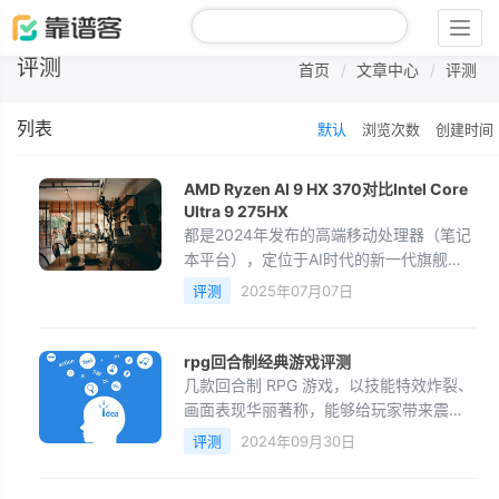
Togg
navig
评测
首页
文章中心
评测
列表
默认
浏览次数
创建时间
AMD Ryzen AI 9 HX 370对比Intel Core
Ultra 9 275HX
都是2024年发布的高端移动处理器（笔记
本平台），定位于AI时代的新一代旗舰
CPU，广泛用于高性能轻薄本、AI PC、游
评测
2025年07月07日
戏本等。下面是它们的对比分析，主要从
CPU性能、GPU性能、NPU能力、能耗控
制、适用场景几个方面入手。✅ 一、基本
rpg回合制经典游戏评测
参数对比项目Intel Core Ultra 9
几款回合制 RPG 游戏，以技能特效炸裂、
275HXAM
画面表现华丽著称，能够给玩家带来震撼
的视觉效果和战斗体验：《最终幻想》系
评测
2024年09月30日
列（Final Fantasy）作为回合制 RPG 的经
典之作，《最终幻想》系列游戏尤其是