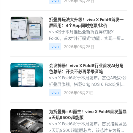
vivo
2026年06月25日
造，专为大折叠定制，历时两年深度开
发。相比普通版，
折叠屏玩法大升级！vivo X Fold6首发一
屏四用：4个App同时抢票/比价
vivo将于本月推出全新折叠屏旗舰X
Fold6，首发“并行模式”功能，实现一屏四
用，单块大屏可同时运行4个独立App，所
vivo
2026年06月25日
有窗口均为前台可操作，无后台休眠。用
户可同时打开4个AI
会议神器！vivo X Fold6行业首发AI分角
色总结：开会不必再带录音笔
vivo X Fold6将于本月发布，定位AI轻办公
折叠屏旗舰，搭载OriginOS 6 Fold定制系
统。新品聚焦会议效率痛点，通过四麦克
vivo
2026年06月21日
风硬件升级和AI功能提升：AI分角色转写
与总结可区分发
为折叠屏+AI而生！vivo X Fold6首发蓝晶
x天玑9500超能版
vivo X Fold6将于本月发布，首发搭载蓝晶
×天玑9500超能版芯片，该芯片专为折叠