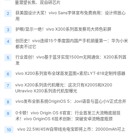
量潜望长焦、双自研芯片
获美国设计大奖！vivo Sans字体宣布免费商用：设计师放心
2
用
护眼/显示一绝！vivo X200系列首发蔡司大师色彩屏
3
创历史！vivo连续15个季度国内国产手机销量第一：华为小米
4
都卖不过它
行业首创！vivo基于蓝牙实现1500m无网通信：X200系列首
5
发
vivo X200系列宣布全球首发蓝图×索尼LYT-818定制传感器
6
vivo X200系列迭代机曝光：这次只有X200S和X200
7
Ultravivo X200系列迭代机型曝光
vivo发布全新系统OriginOS 5：Jovi语音与蓝心小V正式合并
8
0卡顿！vivo Origin OS 6官宣：行业首发三大流畅底层技
9
术！vivo OriginOS 6技术创新：突破安卓流畅度瓶颈
vivo 22.5W/45W自带线充电宝即将上市：20000mAh可上
10