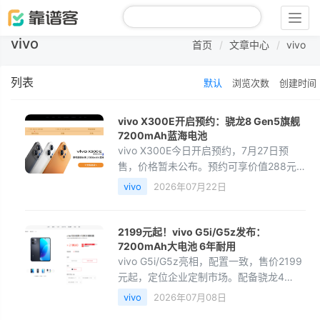
Togg
navig
vivo
首页
文章中心
vivo
列表
默认
浏览次数
创建时间
vivo X300E开启预约：骁龙8 Gen5旗舰
7200mAh蓝海电池
vivo X300E今日开启预约，7月27日预
售，价格暂未公布。预约可享价值288元
的一年延保与三年电池宝权益，限量加赠
vivo
2026年07月22日
299元线条小狗定制移动电源。新机采用
方形Deco设计，有黑、白
2199元起！vivo G5i/G5z发布：
7200mAh大电池 6年耐用
vivo G5i/G5z亮相，配置一致，售价2199
元起，定位企业定制市场。配备骁龙4
Gen2、6.75英寸120Hz LCD屏、
vivo
2026年07月08日
7200mAh超大电池+44W闪充，支持