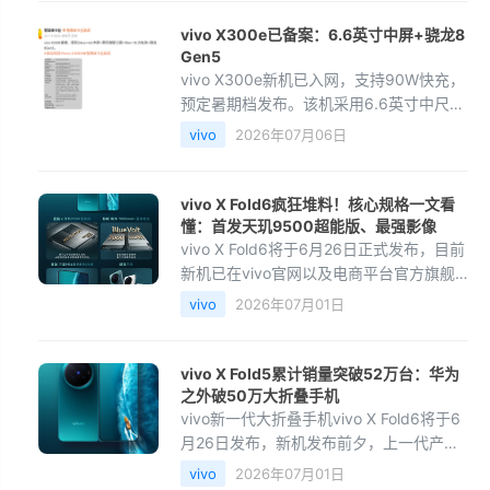
IP68/IP69防尘防水、五星防跌，网络加
vivo X300e已备案：6.6英寸中屏+骁龙8
Gen5
vivo X300e新机已入网，支持90W快充，
预定暑期档发布。该机采用6.6英寸中尺寸
屏，配矩形后摄模组，内置7000mAh超大
vivo
2026年07月06日
电池，核心搭载台积电3nm工艺的骁龙8
Gen5芯片，集成Oryo
vivo X Fold6疯狂堆料！核心规格一文看
懂：首发天玑9500超能版、最强影像
vivo X Fold6将于6月26日正式发布，目前
新机已在vivo官网以及电商平台官方旗舰
店开启预约。今日，vivo产品经理韩伯啸
vivo
2026年07月01日
发文总结了vivo X Fold6的核心配置和产品
细节。他表示，
vivo X Fold5累计销量突破52万台：华为
之外破50万大折叠手机
vivo新一代大折叠手机vivo X Fold6将于6
月26日发布，新机发布前夕，上一代产品
vivo X Fold5的市场表现得到曝光。博主
vivo
2026年07月01日