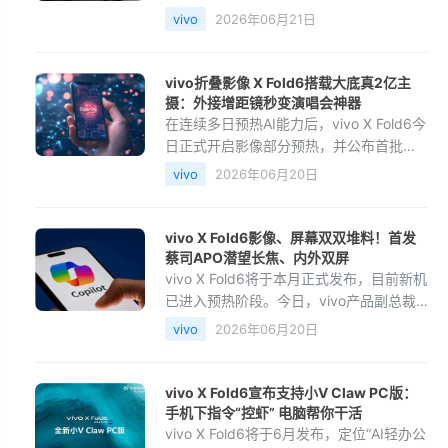
大屏与AI生产力场景深度定制，联合研发
vivo
2026年06月21日
两年。芯片NPU峰值性能提升111%，功耗
降低56%，实现算
vivo折叠影像 X Fold6搭载大底真2亿主
摄：外接增距镜秒变演唱会神器
在连续多日预热AI能力后，vivo X Fold6今
日正式开启影像部分预热，并公布首批实
拍样张。vivo产品经理韩伯啸表示，很多
vivo
2026年06月20日
用户喜欢折叠屏的大屏体验和生产力属
性，却因为影像能
vivo X Fold6影像、屏幕双双堆料！首发
蔡司APO潜望长焦、内外双屏
vivo X Fold6将于本月正式发布，目前新机
已进入预热阶段。今日，vivo产品副总裁
黄韬表示，X Fold6并不是一款只为办公”
vivo
2026年06月20日
而生的折叠屏手机，而应该是一部方方面
面体验都足够好
vivo X Fold6宣布支持小V Claw PC版：
手机下指令“控虾” 电脑帮你干活
vivo X Fold6将于6月发布，定位“AI轻办公