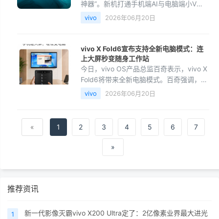
神器”。新机打通手机端AI与电脑端小V
Claw PC版，用户可通过手机指令让电脑
vivo
2026年06月20日
自动完成任务，兼容Windows和Mac。小
V Claw内置30个开
vivo X Fold6宣布支持全新电脑模式：连
上大屏秒变随身工作站
今日，vivo OS产品总监百奇表示，vivo X
Fold6将带来全新电脑模式。百奇强调，这
一模式并不是简单投屏，而是让手机在需
vivo
2026年06月20日
要的时候变成一台随身工作站。据介绍，
vivo X Fold6连
«
1
2
3
4
5
6
7
»
推荐资讯
新一代影像灭霸vivo X200 Ultra定了：2亿像素业界最大进光
1