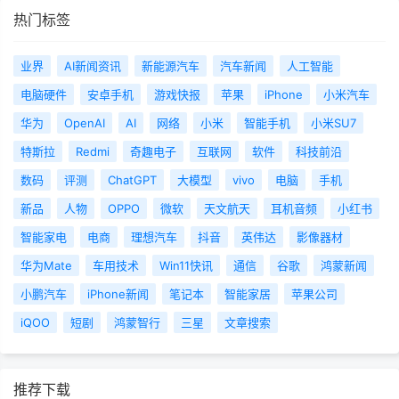
热门标签
业界
AI新闻资讯
新能源汽车
汽车新闻
人工智能
电脑硬件
安卓手机
游戏快报
苹果
iPhone
小米汽车
华为
OpenAI
AI
网络
小米
智能手机
小米SU7
特斯拉
Redmi
奇趣电子
互联网
软件
科技前沿
数码
评测
ChatGPT
大模型
vivo
电脑
手机
新品
人物
OPPO
微软
天文航天
耳机音频
小红书
智能家电
电商
理想汽车
抖音
英伟达
影像器材
华为Mate
车用技术
Win11快讯
通信
谷歌
鸿蒙新闻
小鹏汽车
iPhone新闻
笔记本
智能家居
苹果公司
iQOO
短剧
鸿蒙智行
三星
文章搜索
推荐下载