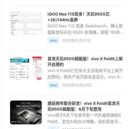
RD观测”透露，截至今年5月底，vivo X
Fold5累计Sell-o
iQOO Neo 11S现身！天玑9500芯
+2K/144Hz直屏
iQOO Neo 11S 现身 Geekbench，确认搭
载联发科天玑 9500 处理器，搭配 16GB
内存，单核与多核跑分大幅超越前代。爆
vivo
2026年07月01日
料称该机采用 2K 144Hz OLED 直屏，配
备 3D 超声波指纹、
首发天玑9500超能版！vivo X Fold6上架
开启预约
vivo X Fold6已在各大主流电商平台上架开
启预约。相关产品页面信息显示，vivo X
Fold6一共提供四款配色，分别是蓝洞、盐
vivo
2026年06月29日
湖、极夜和黑金版，共有12GB 256GB、
12GB 512GB、16
提前两年联合研发！vivo X Fold6首发天
玑9500超能版：6月下旬登场
vivo将于6月下旬发布新一代折叠屏旗舰X
Fold6，定位AI轻办公神器。该机首发天玑
9500超能版芯片，由vivo与联发科联合打