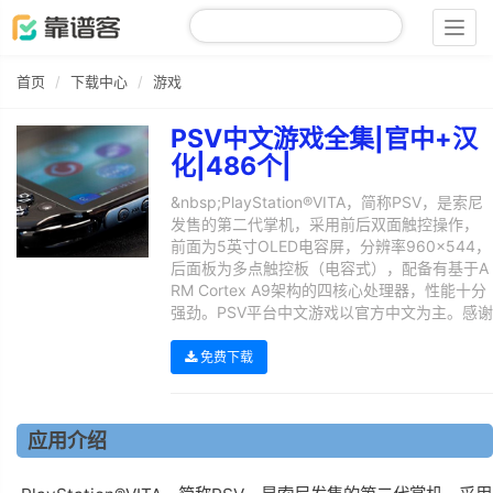
Togg
navig
首页
下载中心
游戏
PSV中文游戏全集|官中+汉
化|486个|
&nbsp;PlayStation®VITA，简称PSV，是索尼
发售的第二代掌机，采用前后双面触控操作，
前面为5英寸OLED电容屏，分辨率960×544，
后面板为多点触控板（电容式），配备有基于A
RM Cortex A9架构的四核心处理器，性能十分
强劲。PSV平台中文游戏以官方中文为主。感谢
免费下载
应用介绍