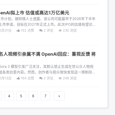
enAI拟上市 估值或高达1万亿美元
进上市计划，据知情人士透露，该公司可能最早于2026年下半年
市申请，目标在2027年正式上市。此次IPO的估值有望达到
跻
0月31日
152 点赞
2
评论
230 浏览
故名人视频引亲属不满 OpenAI回应：重视反馈 将
的 Sora 2 模型引发广泛关注，其默认禁止生成在世公众人物视
成各类创意内容。然而，创作者与观众很快发现这一限制存在
0月13日
164 点赞
2
评论
248 浏览
4
5
6
7
»