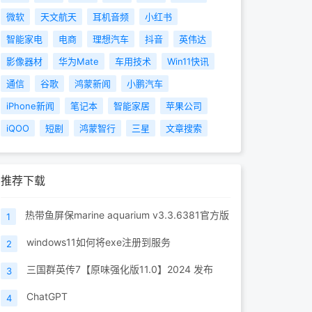
微软
天文航天
耳机音频
小红书
智能家电
电商
理想汽车
抖音
英伟达
影像器材
华为Mate
车用技术
Win11快讯
通信
谷歌
鸿蒙新闻
小鹏汽车
iPhone新闻
笔记本
智能家居
苹果公司
iQOO
短剧
鸿蒙智行
三星
文章搜索
推荐下载
热带鱼屏保marine aquarium v3.3.6381官方版
1
windows11如何将exe注册到服务
2
三国群英传7【原味强化版11.0】2024 发布
3
ChatGPT
4