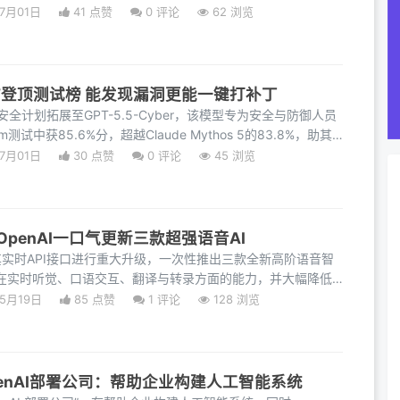
07月01日
41 点赞
0
评论
62 浏览
虫AI”登顶测试榜 能发现漏洞更能一键打补丁
eak安全计划拓展至GPT-5.5-Cyber，该模型专为安全与防御人员
测试中获85.6%分，超越Claude Mythos 5的83.8%，助其
能识别
07月01日
30 点赞
0
评论
45 浏览
penAI一口气更新三款超强语音AI
对其实时API接口进行重大升级，一次性推出三款全新高阶语音智
I在实时听觉、口语交互、翻译与转录方面的能力，并大幅降低
05月19日
85 点赞
1
评论
128 浏览
OpenAI部署公司：帮助企业构建人工智能系统