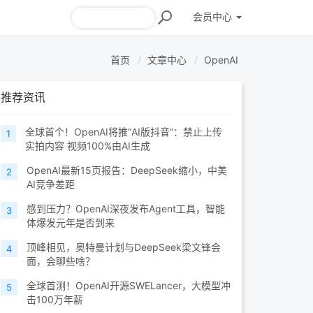
会员
中心
首页
文章中心
OpenAI
推荐资讯
全球首个！OpenAI将推“AI版抖音”：禁止上传
1
实拍内容 视频100%由AI生成
OpenAI最新15页报告：DeepSeek缩小，中美
2
AI竞争差距
感到压力？OpenAI深夜发布Agent工具，智能
3
体爆发元年是否到来
顶峰相见，奥特曼计划与DeepSeek梁文锋会
4
面，会聊些啥？
全球首测！OpenAI开源SWELancer，大模型冲
5
击100万年薪