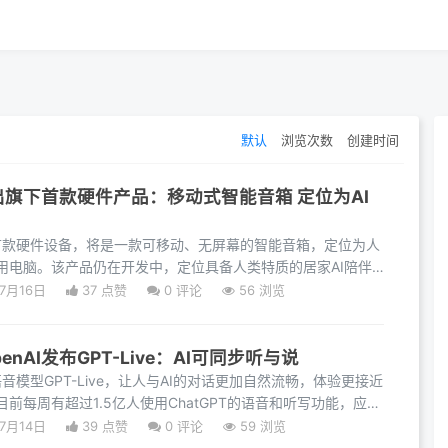
默认
浏览次数
创建时间
推出旗下首款硬件产品：移动式智能音箱 定位为AI
目的首款硬件设备，将是一款可移动、无屏幕的智能音箱，定位为人
用电脑。该产品仍在开发中，定位具备人类特质的居家AI陪伴
07月16日
37 点赞
0
评论
56 浏览
nAI发布GPT-Live：AI可同步听与说
语音模型GPT-Live，让人与AI的对话更加自然流畅，体验更接近
前每周有超过1.5亿人使用ChatGPT的语音和听写功能，应用
07月14日
39 点赞
0
评论
59 浏览