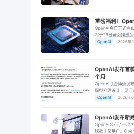
重磅福利！OpenA
OpenAI今日正式宣
将于26日全面推送至
产品升级，GPT-5.5 
OpenAI
2026年
OpenAI发布
个月
OpenAI联合博通发
模型推理设计，灵活适配
从立项到流片仅9个
OpenAI
2026年
OpenAI发布
OpenAI公布了
球数十亿用户。Op