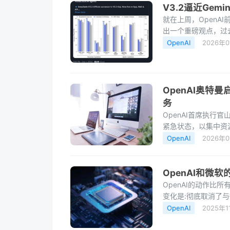
V3.2逼近Gem
​就在上周，OpenAI前
出一个重磅观点，过去五
单纯用更多
OpenAI
2026年
OpenAI奥特曼
务
OpenAI首席执行
紧急状态，以集中资源
目。备忘录显示，奥
OpenAI
2026年
OpenAI和微
OpenAI的动作比
变化是:彻底取消了与
式。此前，OpenAI
OpenAI
2025年1