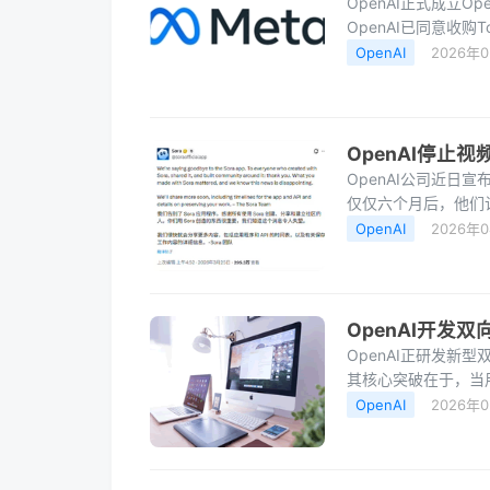
OpenAI正式成立O
OpenAI已同意收购
司。新成立的部署公
OpenAI
2026年
OpenAI停止视
OpenAI公司近日
仅仅六个月后，他们
线。按照官方给出的
OpenAI
2026年
OpenAI开发
OpenAI正研发新型
其核心突破在于，当
止。目前ChatGPT的
OpenAI
2026年