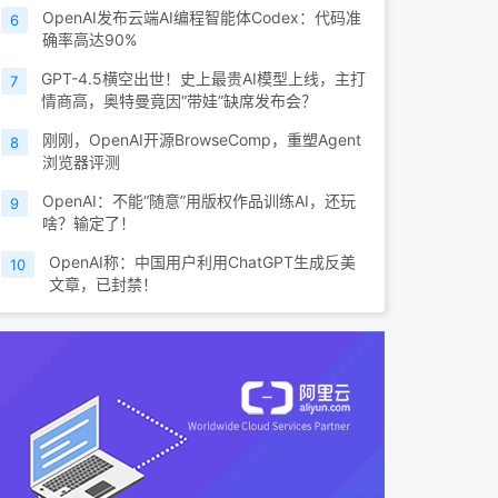
OpenAI发布云端AI编程智能体Codex：代码准
6
确率高达90%
GPT-4.5横空出世！史上最贵AI模型上线，主打
7
情商高，奥特曼竟因“带娃”缺席发布会？
刚刚，OpenAI开源BrowseComp，重塑Agent
8
浏览器评测
OpenAI：不能“随意”用版权作品训练AI，还玩
9
啥？输定了！
OpenAI称：中国用户利用ChatGPT生成反美
10
文章，已封禁！