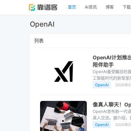
首页
AI资讯
博客
下载
OpenAI
列表
OpenAI计划
陪伴助手
OpenAI备受瞩
工智能时代的新型家
助手。它将帮助用
OpenAI
2026年
像真人聊天！Ope
OpenAI发布新一代
真人交流。据介绍，目
场景涵盖免提日常
OpenAI
2026年