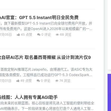
I官宣：GPT 5.5 Instant明日全民免费
布，旗下最新模型GPT-5.5 Instant已向全球付费用户开放，并
所有免费用户。这是OpenAI进入2026年以来规模最广的一次
I
07月05日
45 点赞
0
评论
68 浏览
首款自研AI芯片 取名墨西哥辣椒 从设计到流片仅9
布首款定制AI推理芯片Jalapeño，由博通代工。该ASIC专为大
各类模型，工程样品已成功运行GPT-5.3 CodexSpark。
月
07月01日
49 点赞
0
评论
74 浏览
新路线图：人人拥有专属AGI助手
一项面向未来的长期蓝图，核心目标是将先进人工智能的便利带给全
enAI明确表示，下一阶段研发重心将放在打造个人通用人工智能