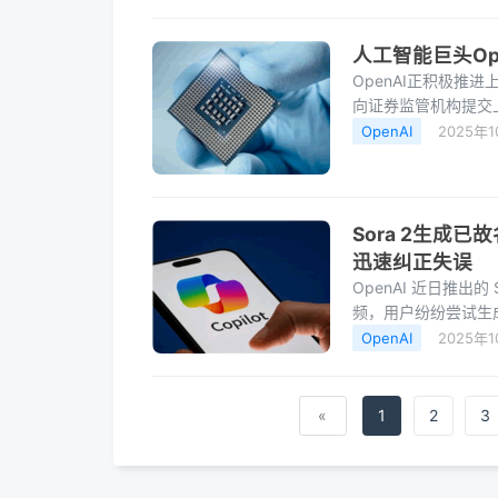
人工智能巨头Op
OpenAI正积极推
向证券监管机构提交上
约1万亿美元，或将
OpenAI
2025年1
Sora 2生成已
迅速纠正失误
OpenAI 近日推出
频，用户纷纷尝试生
明显漏洞该模型允许
OpenAI
2025年1
«
1
2
3