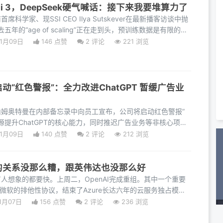
ini 3，DeepSeek硬气喊话：接下来我要堆算力了
首席科学家、现SSI CEO Ilya Sutskever在最新播客访谈中抛
年的“age of scaling”正在走到头，预训练数据是有限的，
01月09日
146 点赞
2
评论
221 浏览
启动“红色警报”：全力改进ChatGPT 暂缓广告业
官山姆奥特曼在内部备忘录中向员工宣布，公司将启动红色警报”
提升ChatGPT的核心能力，同时推迟广告业务等非核心项
特
01月09日
140 点赞
2
评论
212 浏览
软的关系没那么糟，跟英伟达也没那么好
所有人想象的都要快。上周二，OpenAI完成重组。其中一个重要
微软的排他性协议，结束了Azure长达六年的云服务独占模
所有
1月07日
156 点赞
2
评论
236 浏览