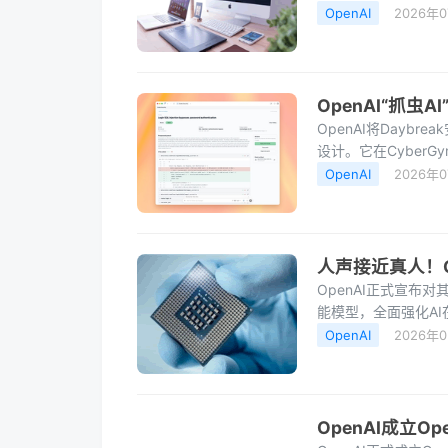
（AGI）助手”上这
OpenAI
2026年
OpenAI“抓
OpenAI将Daybr
设计。它在CyberGym
重夺榜首。该AI不仅
OpenAI
2026年
人声接近真人！O
OpenAI正式宣布
能模型，全面强化A
企业开发智能语音应
OpenAI
2026年
OpenAI成立