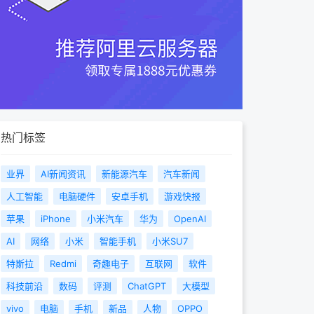
热门标签
业界
AI新闻资讯
新能源汽车
汽车新闻
人工智能
电脑硬件
安卓手机
游戏快报
苹果
iPhone
小米汽车
华为
OpenAI
AI
网络
小米
智能手机
小米SU7
特斯拉
Redmi
奇趣电子
互联网
软件
科技前沿
数码
评测
ChatGPT
大模型
vivo
电脑
手机
新品
人物
OPPO