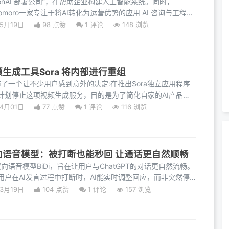
penAI 部署公司”，在帮助企业构建人工智能系统。同时，
Tomoro一家专注于将AI转化为运营优势的应用 AI 咨询与工程公
司由
05月19日
98 点赞
1
评论
148 浏览
频生成工具Sora 将内部进行重组
宣布了一个让不少用户感到意外的决定:在推出Sora独立应用程序
计划停止这项视频生成服务，目的是为了简化自家的AI产品
说
04月01日
77 点赞
1
评论
116 浏览
双向语音模型：被打断也能秒回 让通话更自然顺畅
双向语音模型BiDi，旨在让用户与ChatGPT的对话更自然流畅。
用户在AI发言过程中打断时，AI能实时调整回应，而非突然停
03月19日
104 点赞
1
评论
157 浏览