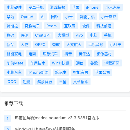
电脑硬件
安卓手机
游戏快报
苹果
iPhone
小米汽车
华为
OpenAI
AI
网络
小米
智能手机
小米SU7
特斯拉
奇趣电子
Redmi
互联网
软件
科技前沿
数码
评测
ChatGPT
大模型
vivo
电脑
手机
新品
人物
OPPO
微软
天文航天
耳机音频
小红书
智能家电
电商
理想汽车
抖音
英伟达
影像器材
华为Mate
车用技术
Win11快讯
通信
谷歌
鸿蒙新闻
小鹏汽车
iPhone新闻
笔记本
智能家居
苹果公司
iQOO
短剧
鸿蒙智行
三星
文章搜索
推荐下载
热带鱼屏保marine aquarium v3.3.6381官方版
1
windows11如何将exe注册到服务
2