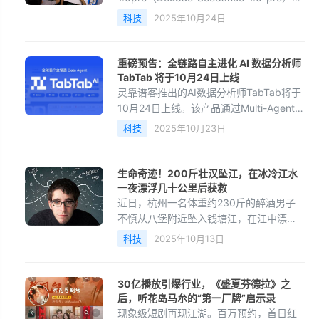
首尾帧能力，这一更新标志着AI视频创作
科技
2025年10月24日
在可控性和一致性方面迈出了重要一步。
Seedance1.0pro凭借复杂场景主体一致
性、大幅运动的物理合理性以及视频节奏
重磅预告：全链路自主进化 AI 数据分析师
智能推理等技术优势，将大幅提升生成视
TabTab 将于10月24日上线
频的主角跟随效果，实现精准叙
灵靠谱客推出的AI数据分析师TabTab将于
10月24日上线。该产品通过Multi-Agent系
统实现全链路自动化数据分析，覆盖数据
科技
2025年10月23日
获取、建模到可视化全流程。用户可用自
然语言交互，系统
生命奇迹！200斤壮汉坠江，在冰冷江水
一夜漂浮几十公里后获救
近日，杭州一名体重约230斤的醉酒男子
不慎从八堡附近坠入钱塘江，在江中漂浮7
小时后，被水流冲至几十公里外的海宁境
科技
2025年10月13日
内。浙江海豹救援队队员执行任务时发现
异常，听到微弱呼
30亿播放引爆行业，《盛夏芬德拉》之
后，听花岛马厼的“第一厂牌”启示录
现象级短剧再现江湖。百万预约，首日红