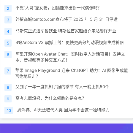
不靠“大哥”靠女粉，团播能捧出新一代偶像吗？
2
外贸商城tomtop.com宣布将于 2025 年 5 月 31 日停运
3
马斯克正式进军餐饮业 特斯拉首家超级充电站餐厅开业
4
B站AniSora V3 震撼上线：更快更高效的动漫视频生成神器
5
阿里开源Open Avatar Chat：实时数字人对话项目！支持文
6
本、音视频等多种交互方式！
苹果 Image Playground 迎来 ChatGPT 助力：AI 图像生成能
7
否绝地反击？
又到了一年一度抓知了猴的季节 有人一晚上抓50个
8
高考志愿填报，为什么领跑的是夸克？
9
周鸿祎：AI无法取代人类 因为学不会这一独特能力
10