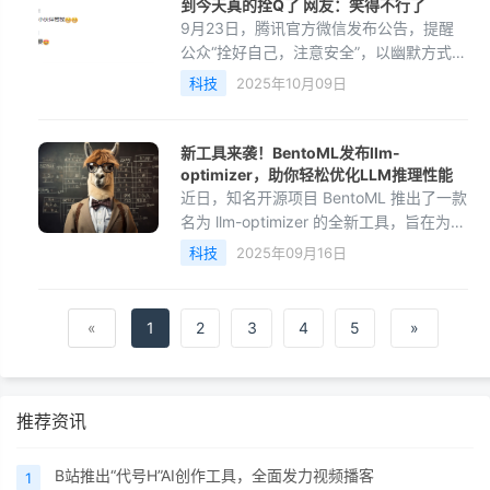
到今天真的拴Q了 网友：笑得不行了
9月23日，腾讯官方微信发布公告，提醒
公众“拴好自己，注意安全”，以幽默方式回
应台风“鹅”影响。网友反应热烈，评论区出
科技
2025年10月09日
现创意互动，如提议制作“拴Q”周边、设计
“登录
新工具来袭！BentoML发布llm-
optimizer，助你轻松优化LLM推理性能
近日，知名开源项目 BentoML 推出了一款
名为 llm-optimizer 的全新工具，旨在为开
发者提供一种简单而高效的方法来优化大
科技
2025年09月16日
型语言模型（LLM）的推理性能。随着人
工智能技术的迅速发展，LLM 的应用也越
来越广泛，如何高效地部署和使用这些模
«
1
2
3
4
5
»
型成为了不少开发者面临的挑战。llm-
optimizer 的推出，无疑
推荐资讯
B站推出“代号H”AI创作工具，全面发力视频播客
1