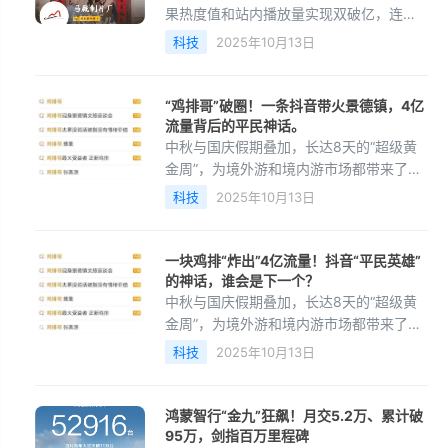
果热度值和站内播放量实现双破亿，连续
三天打破平台最高热度纪录，上线第八天
科技
2025年10月13日
创下红果观看量破20亿成绩，上线18天播
放量破30亿，连续
“鸡排哥”破圈！一条抖音带火景德镇，4亿
流量背后的平民神话。
中秋与国庆假期叠加，长达8天的“超级黄
金周”，为境外游和境内游市场都带来了巨
大的增量。同程旅行数据显示，中秋和国
科技
2025年10月13日
庆假期的国内包车游产品预订热度同比增
长超过115%，周
一块鸡排“炸出”4亿流量！抖音“平民英雄”
的神话，谁会是下一个？
中秋与国庆假期叠加，长达8天的“超级黄
金周”，为境外游和境内游市场都带来了巨
大的增量。同程旅行数据显示，中秋和国
科技
2025年10月13日
庆假期的国内包车游产品预订热度同比增
长超过115%，周
鸿蒙智行“金九”狂飙！月交5.2万、累计破
95万，剑指百万里程碑