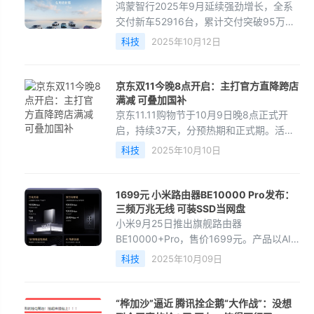
鸿蒙智行2025年9月延续强劲增长，全系
交付新车52916台，累计交付突破95万
台。成交均价稳居新势力榜首，实现量价
科技
2025年10月12日
齐飞。9月新车大定超11万台创新高。国庆
期间推出15项全车检查
京东双11今晚8点开启：主打官方直降跨店
满减 可叠加国补
京东11.11购物节于10月9日晚8点正式开
启，持续37天，分预热期和正式期。活动
主打官方直降、跨店满减，消费者可叠加
科技
2025年10月10日
国补等优惠。京东还免费开放AI工具，如
京点点、京蜓蜓等，
1699元 小米路由器BE10000 Pro发布：
三频万兆无线 可装SSD当网盘
小米9月25日推出旗舰路由器
BE10000+Pro，售价1699元。产品以AI
双万兆和Wi-Fi 7为核心卖点，性能、扩展
科技
2025年10月09日
性与智能化实现多重突破。无线端支持三
频万兆速率，最高达10024Mbps，
“桦加沙”逼近 腾讯拴企鹅“大作战”：没想