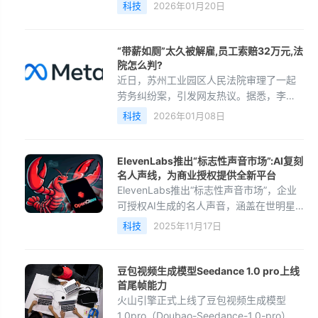
样，官方更新日志依旧简短，仅显示解决
科技
2026年01月20日
了一些已知问题”。不过据用户反馈，本次
更新带来了多项实
“带薪如厕”太久被解雇,员工索赔32万元,法
院怎么判?
近日，苏州工业园区人民法院审理了一起
劳务纠纷案，引发网友热议。据悉，李某
在苏州一家公司担任工程师，2014年双方
科技
2026年01月08日
签订无固定期限劳动合同，并签收确认
2020版《员工手册》
ElevenLabs推出“标志性声音市场”:AI复刻
名人声线，为商业授权提供全新平台
ElevenLabs推出“标志性声音市场”，企业
可授权AI生成的名人声音，涵盖在世明星
迈克尔·凯恩、丽莎·明内利及历史人物约翰
科技
2025年11月17日
·韦恩、朱迪·加兰等，通过档案录音重建声
音。
豆包视频生成模型Seedance 1.0 pro上线
首尾帧能力
火山引擎正式上线了豆包视频生成模型
1.0pro（Doubao-Seedance-1.0-pro）的