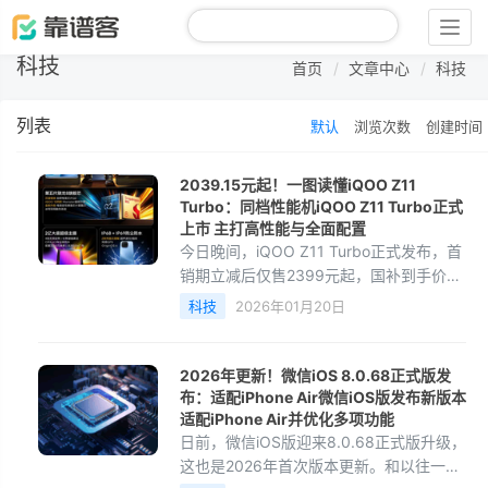
Togg
navig
科技
首页
文章中心
科技
列表
默认
浏览次数
创建时间
2039.15元起！一图读懂iQOO Z11
Turbo：同档性能机iQOO Z11 Turbo正式
上市 主打高性能与全面配置
今日晚间，iQOO Z11 Turbo正式发布，首
销期立减后仅售2399元起，国补到手价
2039.15元起，购机还可享6期免息分期。
科技
2026年01月20日
作为Z系列新成员，iQOO Z11 Turbo同时
搭载第五代骁龙8旗舰
2026年更新！微信iOS 8.0.68正式版发
布：适配iPhone Air微信iOS版发布新版本
适配iPhone Air并优化多项功能
日前，微信iOS版迎来8.0.68正式版升级，
这也是2026年首次版本更新。和以往一