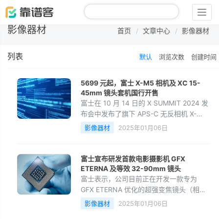
Togg
navig
影像器材
首页
文章中心
影像器材
列表
默认
浏览次数
创建时间
5699 元起，富士 X-M5 相机及 XC 15-
45mm 镜头套机国行开售
富士在 10 月 14 日的 X SUMMIT 2024 发
布会中发布了旗下 APS-C 无反相机 X-
M5，这款相机将于 20:00 开售，机身价
影像器材
2025年01月06日
格为 5699 元、XC 15-45mm F/3.5-5.6
镜头套机为 6499 元（首发赠送 SD 卡 /
电池 / 便携包），如果抢购成功无论是自
富士宣布研发首款电影摄影机 GFX
用还是转手都相当值得。
ETERNA 及等效 32-90mm 镜头
富士表示，公司目前正在开发一款专为
GFX ETERNA 优化的超强变焦镜头（相当
于 32-90 mm）和一款PL卡口适配器。
影像器材
2025年01月06日