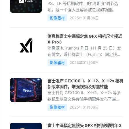
PS、LR 等后期软件上的“清晰度”调节选
项，是一个强大且容易被忽视的功能。
影像器材
2025年01月06日
消息称富士中画幅定焦 GFX 相机尺寸接近
X-Pro3
消息源 fujirumors 昨日（11 月 25 日）发
布博文，曝料称富士（Fujifilm）固定镜头
相机 GFX 的尺寸，接近于富士 X-Pro3。
影像器材
2025年01月06日
富士发布 GFX100 II、X-H2、X-H2s 相机
新版本固件，增强视频及对焦性能
富士针对 GFX100 II、X-H2、X-H2s 等多
款机型以及文件传输手柄配件发布了最新
固件。
影像器材
2025年01月06日
富士中画幅定焦镜头 GFX 相机被曝明年 3