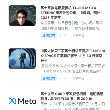
富士首款电影摄影机“FUJIFILM GFX
ETERNA”研发计划公布：中画幅，预计
2025 年发布
官方表示，其目标是创造一款小巧、高机
动性的电影摄影机，可以在各种拍摄场景
中使用。它不仅针对大型制作如长片电
影像器材
2025年01月06日
影，还适用于个人制作的短片、纪录片和
网络视频内容。
中国大陆第三家富士相机直营店 FUJIFILM
X-SPACE 江苏首店将于 11 月 30 日南京
开业
据“南京发布”官方公众号，富士相机直营店
FUJIFILM X-SPACE“富士胶片影像空间”江
苏首店将于 11 月 30 日南京开业，这是富
影像器材
2025年01月06日
士相机在中国大陆开设的第三家直营店，
前两家分别位于上海和北京。
富士发布 C400 果冻胶卷相机：透明质感
机身 / 单次可拍 36 张，售 209 元
富士 C100 果冻款胶卷相机已于 11 月 7 日
上架电商平台，其外形采用具备透明质感