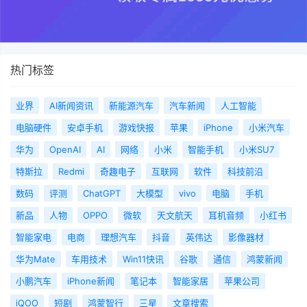
热门标签
业界
AI新闻资讯
新能源汽车
汽车新闻
人工智能
电脑硬件
安卓手机
游戏快报
苹果
iPhone
小米汽车
华为
OpenAI
AI
网络
小米
智能手机
小米SU7
特斯拉
Redmi
奇趣电子
互联网
软件
科技前沿
数码
评测
ChatGPT
大模型
vivo
电脑
手机
新品
人物
OPPO
微软
天文航天
耳机音频
小红书
智能家电
电商
理想汽车
抖音
英伟达
影像器材
华为Mate
车用技术
Win11快讯
谷歌
通信
鸿蒙新闻
小鹏汽车
iPhone新闻
笔记本
智能家居
苹果公司
iQOO
短剧
鸿蒙智行
三星
文章搜索