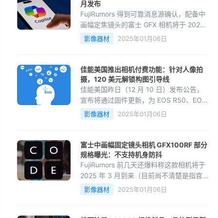
月发布
FujiRumors 得到可靠消息源确认，配备中
画幅定焦镜头的富士 GFX 相机将于 2025
年 3 月上市。
影像器材
2025年01月06日
佳能美国推出相机付费功能：针对人像拍
摄，120 美元解锁构图引导线
佳能美国昨日（12 月 10 日）发布公告，
宣布将通过固件更新，为 EOS R50、EOS
R10 和 EOS R7 相机型号，付费推出自定
影像器材
2025年01月06日
义网格线功能，售价为 120 美元（当前约
871 元人民币）。
富士中画幅固定镜头相机 GFX100RF 部分
规格曝光：不支持机身防抖
FujiRumors 前几天还爆料称这款相机将于
2025 年 3 月到来（目前尚不清楚是指官
宣还是上市？亦或者还是两者兼有）。
影像器材
2025年01月06日