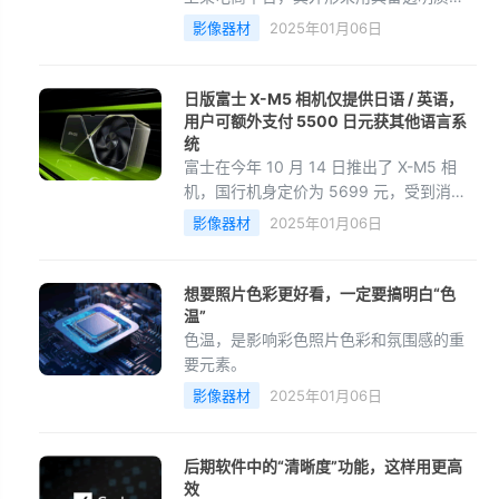
的“果冻”风格机身，一次可拍36张照片，
影像器材
2025年01月06日
售价为209元。
日版富士 X-M5 相机仅提供日语 / 英语，
用户可额外支付 5500 日元获其他语言系
统
富士在今年 10 月 14 日推出了 X-M5 相
机，国行机身定价为 5699 元，受到消费
者欢迎，迅速售罄。不少海淘者此后将目
影像器材
2025年01月06日
光移到了海外版本 X-M5 相机中，目前富
士发文称他们在日本境内推出的 X-M5 相
机将只内置英语和日语，如果用户需要添
想要照片色彩更好看，一定要搞明白“色
加其他语言，则需要支付 5500 日元，并
温”
将相机寄送到日本大阪或东江的富士相机
色温，是影响彩色照片色彩和氛围感的重
维修服务中心。
要元素。
影像器材
2025年01月06日
后期软件中的“清晰度”功能，这样用更高
效