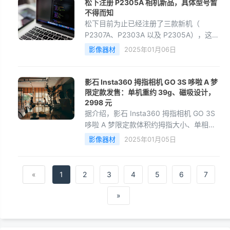
松下注册 P2305A 相机新品，具体型号暂
不得而知
松下目前为止已经注册了三款新机（
P2307A、P2303A 以及 P2305A），这意
味着松下近期将推出多款新品。
影像器材
2025年01月06日
影石 Insta360 拇指相机 GO 3S 哆啦 A 梦
限定款发售：单机重约 39g、磁吸设计，
2998 元
据介绍，影石 Insta360 拇指相机 GO 3S
哆啦 A 梦限定款体积约拇指大小、单相机
重约 39g，并采用磁吸 + 防泼溅设计，支
影像器材
2025年01月05日
持戴在宝宝和宠物身上进行记录。
«
1
2
3
4
5
6
7
»