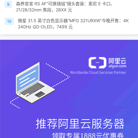
森养官宣 RS AF“可换镜组”镜头套装：索尼 E 卡口、
9
21/28/32mm 焦段，28XX 元
微星 31.5 英寸白色显示器“MPG 321URXW”今晚开售：4K
10
240Hz QD-OLED，7499 元