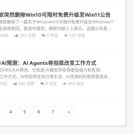
突然删除Win10可限时免费升级至Win11公告
删除了一篇关于Windows10可限时免费升级至Windows11
出具体原因。报道中提到，微软内部人士表示，这篇公告是一
月08日
355 点赞
5
评论
537 浏览
AI预测：AI Agents将彻底改变工作方式
25年6大AI预测，分别是:AI模型将变得更加强大和有用、
底改变工作方式、AI伴侣将支持日常生活、AI资源的利用将更高效、
的
19日
590 点赞
8
评论
893 浏览
4
5
6
7
»