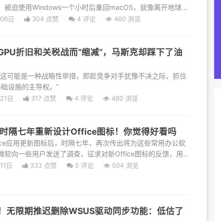
被迫使用Windows一个小时后重回macOS，就像离开地球后
月06日
304 点赞
4
评论
460 浏览
GPU折旧和关税战而“缩减”，马斯克却踩下了油
“这可能是一种战略性举措，即趁竞争对手犹豫不决之际，抓住
基础设施的主导权。”
21日
317 点赞
4
评论
480 浏览
时隔七年重新设计Office图标！你觉得好看吗
ffice应用更新图标后，时隔七年，再次传出将为这些常用办公软
软向一些用户发送了调查，征求对新Office图标的反馈，用
11日
333 点赞
5
评论
504 浏览
！无限期推迟删除WSUS驱动同步功能：低估了