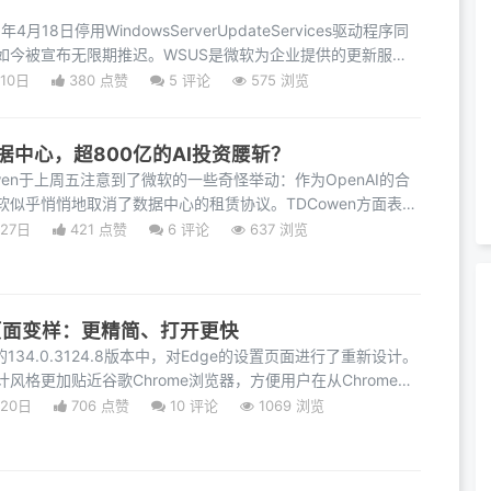
月18日停用WindowsServerUpdateServices驱动程序同
如今被宣布无限期推迟。WSUS是微软为企业提供的更新服
让IT
10日
380 点赞
5
评论
575 浏览
据中心，超800亿的AI投资腰斩？
wen于上周五注意到了微软的一些奇怪举动：作为OpenAI的合
软似乎悄悄地取消了数据中心的租赁协议。TDCowen方面表
于求
月27日
421 点赞
6
评论
637 浏览
置页面变样：更精简、打开更快
134.0.3124.8版本中，对Edge的设置页面进行了重新设计。
风格更加贴近谷歌Chrome浏览器，方便用户在从Chrome切
速上
月20日
706 点赞
10
评论
1069 浏览