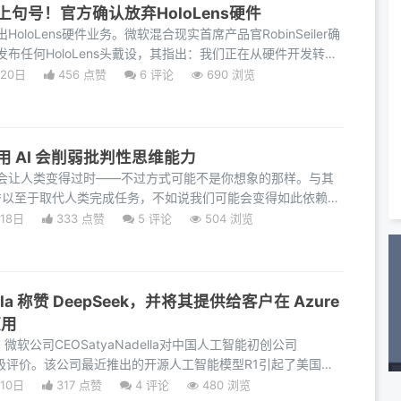
句号！官方确认放弃HoloLens硬件
oloLens硬件业务。微软混合现实首席产品官RobinSeiler确
布任何HoloLens头戴设，其指出：我们正在从硬件开发转
月20日
456 点赞
6
评论
690 浏览
 AI 会削弱批判性思维能力
会让人类变得过时——不过方式可能不是你想象的那样。与其
够优秀以至于取代人类完成任务，不如说我们可能会变得如此依赖不
18日
333 点赞
5
评论
504 浏览
ella 称赞 DeepSeek，并将其提供给客户在 Azure
使用
微软公司CEOSatyaNadella对中国人工智能初创公司
了积极评价。该公司最近推出的开源人工智能模型R1引起了美国科
微软的
10日
317 点赞
4
评论
480 浏览