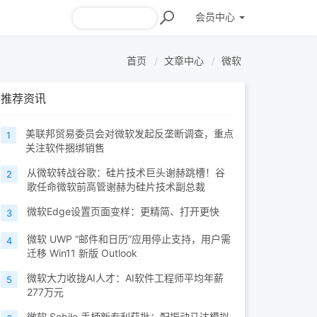
会员
中心
首页
文章中心
微软
推荐资讯
美联邦贸易委员会对微软发起反垄断调查，重点
1
关注软件捆绑销售
从微软转战谷歌：硅片技术巨头谢赫跳槽！谷
2
歌任命微软前高管谢赫为硅片技术副总裁
微软Edge设置页面变样：更精简、打开更快
3
微软 UWP “邮件和日历”应用停止支持，用户需
4
迁移 Win11 新版 Outlook
微软大力收拢AI人才：AI软件工程师平均年薪
5
277万元
微软 Sebile 手柄新专利获批：配振动马达模拟