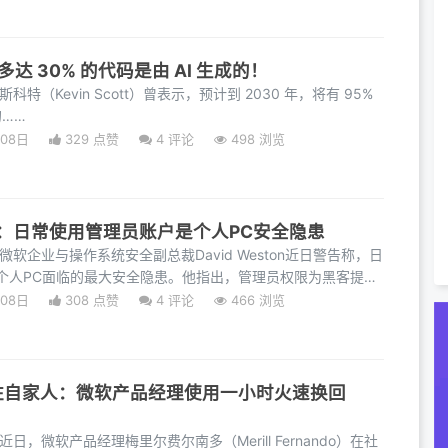
达 30% 的代码是由 AI 生成的！
特（Kevin Scott）曾表示，预计到 2030 年，将有 95%
的……
月08日
329 点赞
4
评论
498 浏览
：日常使用管理员账户是个人PC安全隐患
微软企业与操作系统安全副总裁David Weston近日警告称，日
个人PC面临的最大安全隐患。他指出，管理员权限为黑客提供
月08日
308 点赞
4
评论
466 浏览
留不住自家人：微软产品经理使用一小时火速换回
日，微软产品经理梅里尔费尔南多（Merill Fernando）在社