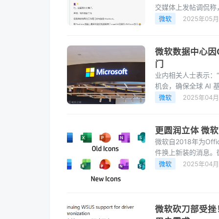
交媒体上发帖调侃称，
安全返回地面一样
微软
2025年05
微软数据中心因
门
业内相关人士表示：
机会，确保全球 AI 
微软
2025年04月
更圆润立体 微软
微软自2018年为O
件换上新装的消息。微
户@jbgski首先发现
微软
2025年04月
微软砍刀部受挫