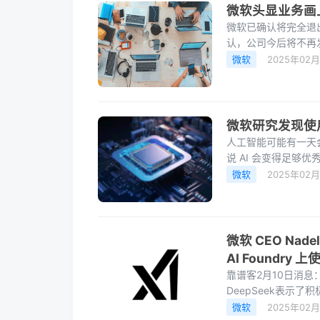
微软头显业务画上
微软已确认将完全退出H
认，公司今后将不再发
型，但正如去年10月
微软
2025年02
微软研究发现使用
人工智能可能有一天
说 AI 会变得足
完美的工具，以
微软
2025年02月
微软 CEO Nad
AI Foundry 上
靠谱客2月10日消息：
DeepSeek表示
技界的广泛关注，令
微软
2025年02月