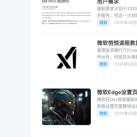
用户需求
微软原本计划于2025年4
步服务，但这一计划
务，驱动同步功能可以
微软
2025年04月
微软悄悄退租数
美国投资银行TDCo
作伙伴，科技巨头微
示，微软存在“供过
微软
2025年02
微软Edge设
微软在Dev频道最新的
新版设置页面整体设计
换到Edge时能够快
微软
2025年02