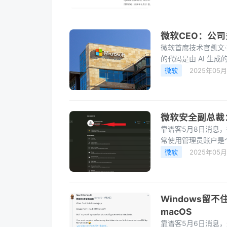
微软CEO：公司多
微软首席技术官凯文·斯科
的代码是由 AI 生成
微软
2025年05
微软安全副总裁
靠谱客5月8日消息，
常使用管理员账户是
了可乘之机，一旦
微软
2025年05
Windows
macOS
靠谱客5月6日消息，近