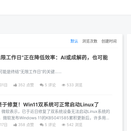
默认
浏览次数
创建时间
无限工作日”正在降低效率：AI或成解药，也可能
可能是终结“无限工作日”的关键……
01日
352 点赞
5
评论
533 浏览
于修复！Win11双系统可正常启动Linux了
，微软表示，已于近日修复了双系统设备无法启动Linux系统的
，微软发布Windows 11的KB5041585累积更新后，许多用户
正
17日
358 点赞
5
评论
542 浏览