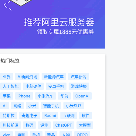
热门标签
业界
AI新闻资讯
新能源汽车
汽车新闻
人工智能
电脑硬件
安卓手机
游戏快报
苹果
iPhone
小米汽车
华为
OpenAI
AI
网络
小米
智能手机
小米SU7
特斯拉
奇趣电子
Redmi
互联网
软件
科技前沿
数码
评测
ChatGPT
大模型
vivo
电脑
手机
新品
人物
OPPO