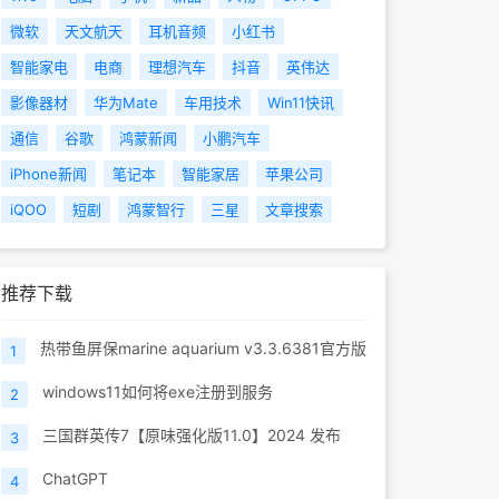
微软
天文航天
耳机音频
小红书
智能家电
电商
理想汽车
抖音
英伟达
影像器材
华为Mate
车用技术
Win11快讯
通信
谷歌
鸿蒙新闻
小鹏汽车
iPhone新闻
笔记本
智能家居
苹果公司
iQOO
短剧
鸿蒙智行
三星
文章搜索
推荐下载
热带鱼屏保marine aquarium v3.3.6381官方版
1
windows11如何将exe注册到服务
2
三国群英传7【原味强化版11.0】2024 发布
3
ChatGPT
4