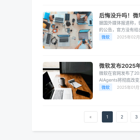
后悔没升吗！微软
据国外媒体报道称，微软
的公告，官方没有给
次发布错误”，至于
微软
2025年02
微软发布2025年
微软在官网发布了20
AIAgents将彻
测试与定制是开发AI
微软
2025年01月
«
1
2
3