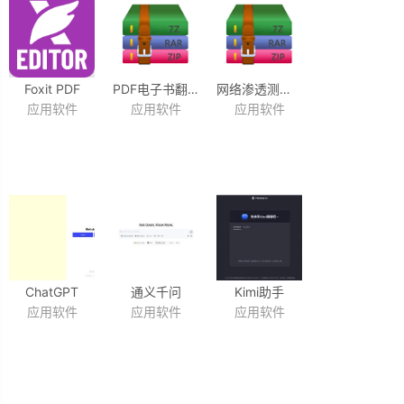
Foxit PDF
PDF电子书翻页工具
网络渗透测试软件
应用软件
应用软件
应用软件
Editor 2024
Flip PDF Plus
Burp Suite
福昕PDF
Corporate
Professional
中文破解版
v7.1.25 激活版
激活版
+安装教程
Win2025.7.4 /
Mac2025.7.4
豆包
Deepseek
文心一言
ChatGPT
通义千问
Kimi助手
应用软件
应用软件
应用软件
应用软件
应用软件
应用软件