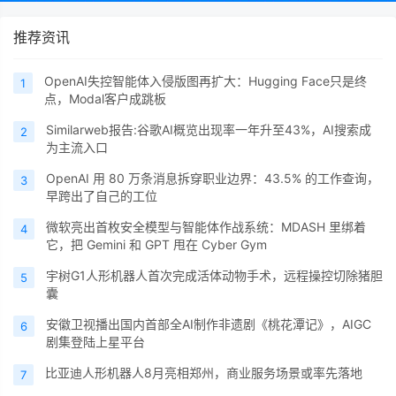
推荐资讯
OpenAI失控智能体入侵版图再扩大：Hugging Face只是终
1
点，Modal客户成跳板
Similarweb报告:谷歌AI概览出现率一年升至43%，AI搜索成
2
为主流入口
OpenAI 用 80 万条消息拆穿职业边界：43.5% 的工作查询，
3
早跨出了自己的工位
微软亮出首枚安全模型与智能体作战系统：MDASH 里绑着
4
它，把 Gemini 和 GPT 甩在 Cyber Gym
宇树G1人形机器人首次完成活体动物手术，远程操控切除猪胆
5
囊
安徽卫视播出国内首部全AI制作非遗剧《桃花潭记》，AIGC
6
剧集登陆上星平台
比亚迪人形机器人8月亮相郑州，商业服务场景或率先落地
7