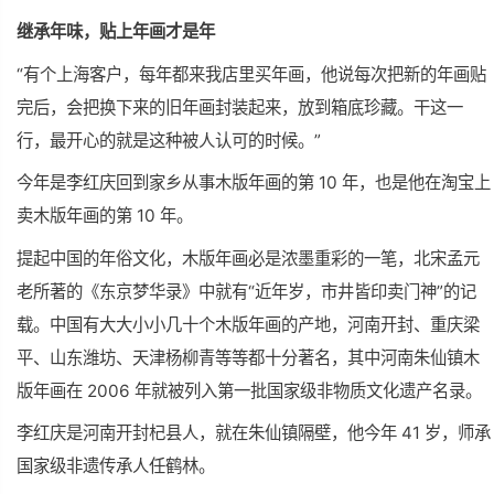
继承年味，贴上年画才是年
“有个上海客户，每年都来我店里买年画，他说每次把新的年画贴
完后，会把换下来的旧年画封装起来，放到箱底珍藏。干这一
行，最开心的就是这种被人认可的时候。”
今年是李红庆回到家乡从事木版年画的第 10 年，也是他在淘宝上
卖木版年画的第 10 年。
提起中国的年俗文化，木版年画必是浓墨重彩的一笔，北宋孟元
老所著的《东京梦华录》中就有“近年岁，市井皆印卖门神”的记
载。中国有大大小小几十个木版年画的产地，河南开封、重庆梁
平、山东潍坊、天津杨柳青等等都十分
著名
，其中河南朱仙镇木
版年画在 2006 年就被列入
第一
批
国家级
非物质文化遗产名录。
李红庆是河南开封杞县人，就在朱仙镇隔壁，他今年 41 岁，师承
国家级
非遗传承人任鹤林。