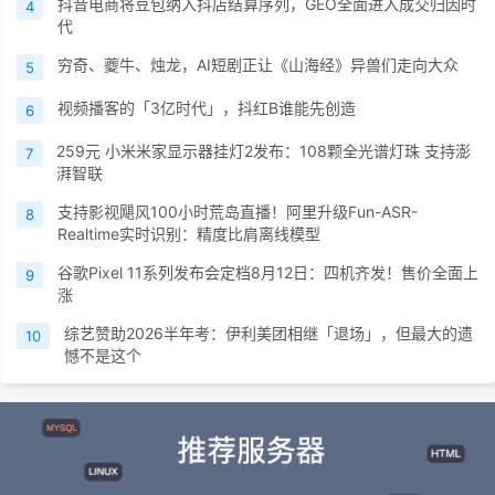
抖音电商将豆包纳入抖店结算序列，GEO全面进入成交归因时
4
代
穷奇、夔牛、烛龙，AI短剧正让《山海经》异兽们走向大众
5
视频播客的「3亿时代」，抖红B谁能先创造
6
259元 小米米家显示器挂灯2发布：108颗全光谱灯珠 支持澎
7
湃智联
支持影视飓风100小时荒岛直播！阿里升级Fun-ASR-
8
Realtime实时识别：精度比肩离线模型
谷歌Pixel 11系列发布会定档8月12日：四机齐发！售价全面上
9
涨
综艺赞助2026半年考：伊利美团相继「退场」，但最大的遗
10
憾不是这个