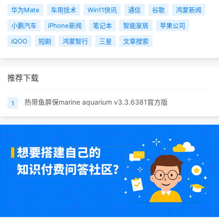
华为Mate
车用技术
Win11快讯
通信
谷歌
鸿蒙新闻
小鹏汽车
iPhone新闻
笔记本
智能家居
苹果公司
iQOO
短剧
鸿蒙智行
三星
文章搜索
推荐下载
热带鱼屏保marine aquarium v3.3.6381官方版
1