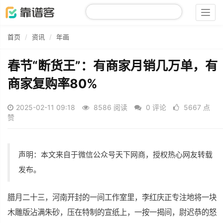
Togg
navig
首页
资讯
年画
春节“断货王”：有商家月销几万单，有
商家复购率80%
2025-02-11 09:18
8586 阅读
0 评论
5667 点
赞
声明：本文来自于微信公众号天下网商，授权热心网友转载
发布。
腊月
二十三，河南开封的一间工作室里，
李红庆
正专注地将一块
木雕版沾满朱砂，压在特制的宣纸上，一按一揭间，尉迟恭的怒