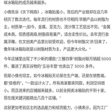
味冰箱贴的成员越来越多。
小倩告诉《天下网商》，冰箱贴虽小，背后的产业链却在这几年
经历了数次迭代，每年流行的材质也不尽相同:早期产品以树脂为
主，材质单一;如今，金属、亚克力、流沙等工艺层出不穷。“金属
成本高，但质感
高级
;树脂容易量产，适合走性价比。去年流行金
属浮雕，在文创类产品里比较受欢迎，但今年树脂又‘杀’回来了，
像年味冰箱贴就是以树脂材质为主，产品更大众化。”
今年店铺里出现了不少新的爆款:“三餐四季”树脂对联月销超 5000
件、塞进了真实谷物的“五谷丰登”也卖出了 5000 多件。
但是小倩也坦言，如今冰箱贴无论是在生产端，还是在销售端，
都“挺卷的”，“一款设计火了，所有商家都卖同款，利润空间很
小。而且进来的店铺越来越多，以前
全网
卖冰箱贴的不到十家，
现在搜关键词能跳出几百个店铺。”
这就更加考验店主的选品能力和组货能力，小倩表示，因为工厂