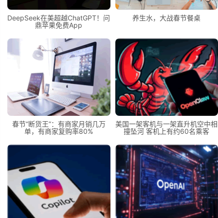
DeepSeek在美超越ChatGPT！问
养生水，大战春节餐桌
鼎苹果免费App
春节“断货王”：有商家月销几万
美国一架客机与一架直升机空中相
单，有商家复购率80%
撞坠河 客机上有约60名乘客