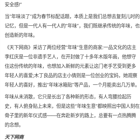
安全感!”
当“年味淡了”成为春节标配话题，本质上是我们总想去复刻儿时的
记忆，但是一代人有一代人的“年味”，我们既继承传统的年味，也
创造新的年味。
《天下网商》采访了两位经营“年味”生意的商家:一品文化的店主
李红庆是一位非遗手艺人，在开封做了十多年木版年画，他想守
住这份传统的年味，也想加入新鲜的元素让这门老手艺受到更多
年轻人的喜爱;木丁良品的店主小倩则是一位创业的宝妈，她观察
年轻人的喜好，推出“年味冰箱贴”等产品，一个月能卖出几万单。
年味从未消散，它只是长出了各种新的形态，有人弯腰捡起历
史，有人俯身贴上未来，但是这些“年味生意”都映照出中国人刻在
骨子里的新年仪式感——在奔赴新岁的路上，总要有一点热腾腾
的念想。
天下网商