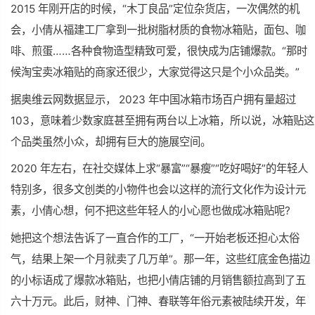
2015 年刚开店的时候，“木丁良品”定位杂货店，一次偶然的机
会，小倩从福建工厂拿到一批树脂材质的食物冰箱贴，面包、咖
啡、煎蛋……各种食物造型精致可爱，很快成为店铺爆款。“那时
候淘宝卖冰箱贴的商家还很少，大家觉得这只是个小众品类。”
据奥维云网数据显示， 2023 年中国冰箱市场百户拥有量超过
103，意味着少数家庭甚至拥有两台以上冰箱，所以说，冰箱贴这
个品类虽然小众，却拥有巨大的施展空间。
2020 年左右，在社交媒体上求“暴富”“暴瘦”“吃好喝好”的年轻人
特别多，很多文创类的小物件也会以这样的流行文化作为设计元
素，小倩心想，何不把这些年轻人的小心愿也做成冰箱贴呢?
她把这个想法告诉了一直合作的工厂，“一开始老板还担心太俗
气，结果上架一个月就卖了几万单”。那一年，这些红底金色描边
的小标语成了爆款冰箱贴，也把小倩店铺的月销售额拉高到了五
六十万元。此后，财神、门神、春联等年俗元素被陆续开发，年