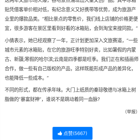
这两年文旅市场火爆，各地景点涌现出大量文创产品。其中冰箱
贴凭借客单价相对低，有纪念意义又好携带等优势，成为旅游产
业里的爆款品类。“相比景点的零售价，我们线上店铺的价格更便
宜，很多游客在景区里看到好看的冰箱贴，会到淘宝来搜同款。”
小倩表示，她已经观察了一年，正计划更加深入文旅赛道，“一些
城市元素的冰箱贴，在它的旅游旺季特别好卖，比如暑假的内蒙
古、新疆;寒假的哈尔滨;云南是四季都是旺季。我们正在和插画师
合作，做一些有自己版权的产品，这样既能形成产品的差异化，
也能降低一些成本。”
不同的形式，都在传承年味。大门上纸质的秦琼敬德与冰箱上树
脂做的“暴富财神”，谁说不是跳动着同一血脉?
（举报）
点赞(
5667
)