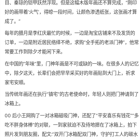
目、秦琼的铠甲跃然浮现。但是这幅木版
年画
还不算完成，“刚印
好的画带着‘火气’，得晾一段时间，让颜色渗透纸张，这张画才算
成了。”
每年的腊月是李红庆最忙的时候，一边是淘宝店铺来不及发货的
订单，一边是附近居民络绎不绝，求购“全手拓的老派门神”，他常
常要工作到除夕才能闲下来。
在中国的“年味”里，门神年画是不可或缺的一味。在很多人的记忆
中，除夕这天，长辈们会把早早采买好的年画贴到大门上，祈求
家宅安顺。
当传统年画还在执行“镇宅”的古老使命时，年轻人则把门神请到了
冰箱上。
00 后小王网购了一对冰箱磁吸门神，还配了“平安喜乐有钱花”“多
吃不胖身体棒”的对联，一到家就迫不及待地摁在了冰箱上，拍下
照片发到朋友圈，配文:“双开门冰箱配双门神，守护打工人的碳水