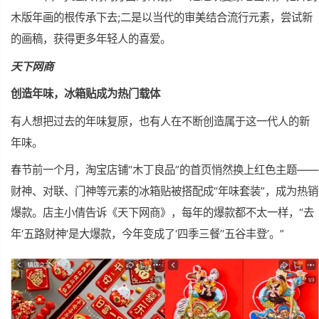
木版年画的根传承下去;二是以当代的审美结合流行元素，尝试新
的画稿，获得更多年轻人的喜爱。
天下网商
创造年味，冰箱贴成为热门载体
有人想把过去的年味复原，也有人在不断创造属于这一代人的新
年味。
春节前一个月，淘宝店铺“木丁良品”的首页悄然换上红色主题——
财神、对联、门神等元素的冰箱贴被搭配成“年味套装”，成为热销
爆款。店主小倩告诉《天下网商》，每年的爆款都不太一样，“去
年‘五路财神’是大爆款，今年变成了‘四季三餐’‘五谷丰登’。”