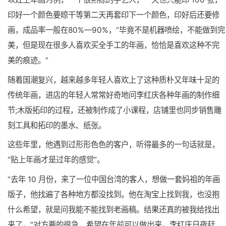
印好一个颜色要晾干等第二天再套印下一个颜色，印好后还要修
画，成品率一般在80%—90%，“毕竟不是机器喷绘，不能做到完
美，但是现在很多人喜欢买全手工的年画，恰恰是喜欢这种不完
美的痕迹。”
随着国潮复兴，越来越多年轻人喜欢上了这种质朴又年味十足的
传统年画，进店的年轻人常常好奇地问李红庆各种年画的制作细
节;木版拓印的过程，还被制作成了小课程，店铺里也同步销售雕
刻工具和拓印的墨水、纸张。
这些年里，他遇到过形形色色的客户，听得最多的一句话就是，
“贴上年画才是过年的感觉”。
“去年 10 月份，来了一位中国
台湾
的客人，想做一套妈祖的年画
版子，他找遍了各种地方都没找到。他在淘宝上找到我，也没抱
什么希望，就是问我能不能找到老画稿。结果还真的被我给找出
来了。”对方要的很急，希望在年前可以做出来。李红庆日夜赶