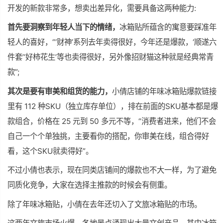
开发的新款非常多，想卖出差异化，需要具备这两种能力:
首先要洞察到年轻人当下的情绪，
冰箱贴所蕴含的寓意要踩准年
轻人的喜好，“‘财神’系列去年卖得很好，今年还是爆款，‘顺遂六
件套’‘好柿花生’等也卖得很好，另外像招财猫这种就是经典常青
款”;
其次是要有审美和组货的能力，
小倩店铺的年味冰箱贴爆款链接
里有 112 种SKU（独立库存单位），排在前面的SKU基本都是爆
款组合，价格在 25 元到 50 多元不等，“消费者进来，他们不会
自己一个个单独挑，主要看你的搭配，你审美在线，组合得好
看，这个SKU就卖得好”。
不过小倩也表示，现在同类店铺间的爆款也不大一样，为了避免
同质化竞争，大家在选择主推款的时候会有侧重。
除了年味冰箱贴，小倩在去年还切入了文旅冰箱贴的市场。