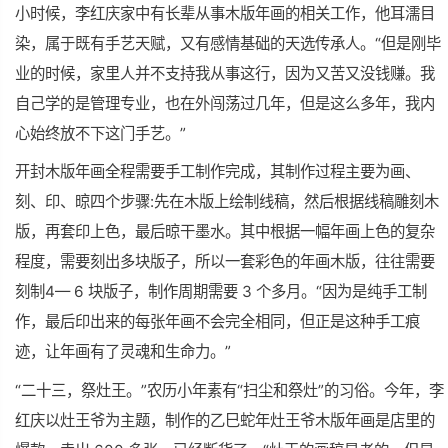
小时候，李红庆家中有长辈从事木版年画的相关工作，他耳濡目
染，属于既有手艺天赋，又有感情基础的天选传承人。“但是刚毕
业的时候，家里人并不支持我从事这行，因为又苦又没钱赚。我
自己学的是管理专业，也在外闯荡过几年，但是这么多年，我内
心始终放不下这门手艺。”
开封木版年画全程需要手工制作完成，其制作过程主要为画、
刻、印、晾四个步骤:先在木版上绘制线稿，然后根据线稿雕刻木
版，再套印上色，最后晾干墨水。其中根据一幅年画上色的复杂
程度，需要刻出多块版子，所以一套彩色的年画木版，往往需要
刻制4— 6 块版子，制作周期需要 3 个多月。“因为是纯手工制
作，最后印出来的每张年画不会完全相同，但正是这种手工痕
迹，让年画有了灵魂和生命力。”
“二十三，祭灶王。”农历小年素有“扫尘和祭灶”的习俗。今年，李
红庆以灶王爷为主题，制作的乙巳蛇年灶王爷木版年画是店里的