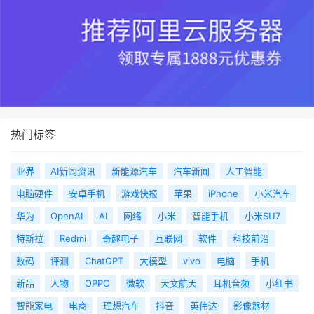
热门标签
业界
AI新闻资讯
新能源汽车
汽车新闻
人工智能
电脑硬件
安卓手机
游戏快报
苹果
iPhone
小米汽车
华为
OpenAI
AI
网络
小米
智能手机
小米SU7
特斯拉
Redmi
奇趣电子
互联网
软件
科技前沿
数码
评测
ChatGPT
大模型
vivo
电脑
手机
新品
人物
OPPO
微软
天文航天
耳机音频
小红书
智能家电
电商
理想汽车
抖音
英伟达
影像器材