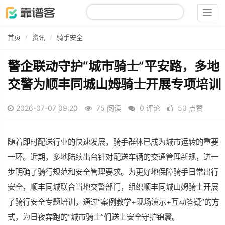
Togg
navig
首页
资讯
骑手安全
警企联动守护“城市骑士”平安路，多地
交警为顺丰同城山姆骑士开展专项培训
2026-07-07 09:20
75 阅读
0 评论
50 点赞
随着
即时配送
行业的快速发展，骑手群体已成为城市运转的重要
一环。近期，多地陆续出台针对配送车辆的交通管理新规，进一
步明确了骑行规范和安全管理要求。为更好地保障骑手日常出行
安全，
顺丰同城
联合当地交警部门，组织顺丰同城山姆骑士开展
了骑行安全专题培训，通过“案例教学+现场演示+互动答疑”的方
式，为日夜奔跑的“城市骑士”们送上安全守护锦囊。