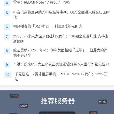
雷军：REDMI Note 17 Pro五年流畅
4
抖音电商将豆包纳入抖店结算序列，GEO全面进入成交归因时
5
代
视频播客的「3亿时代」，抖红B谁能先创造
6
259元 小米米家显示器挂灯2发布：108颗全光谱灯珠 支持澎
7
湃智联
综艺赞助2026半年考：伊利美团相继「退场」，但最大的遗
8
憾不是这个
李斌：蔚来ES8大五座真正实现乘储分离 5人出行21箱无压力
9
千元档唯一7英寸巨屏手机！REDMI Note 17发布：1299元
10
起