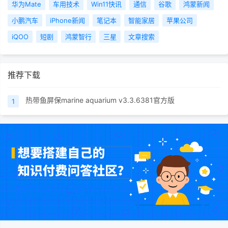
华为Mate
车用技术
Win11快讯
通信
谷歌
鸿蒙新闻
小鹏汽车
iPhone新闻
笔记本
智能家居
苹果公司
iQOO
短剧
鸿蒙智行
三星
文章搜索
推荐下载
热带鱼屏保marine aquarium v3.3.6381官方版
1