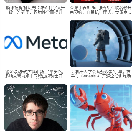
腾讯搜狗输入法PC端AI打字大升
荣耀手表6 Plus张雪机车联名款开
级：准确率、容错性全面提升
启预约：自带机车模式、专属定制
表盘
警企联动守护“城市骑士”平安路，
让机器人学会番茄炒蛋的“幕后推
多地交警为顺丰同城山姆骑士开展
手”：Genesis AI 开源全栈训练场
专项培训