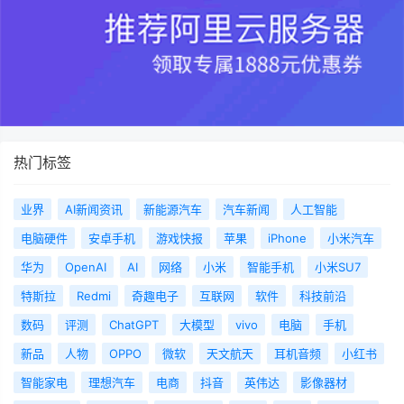
热门标签
业界
AI新闻资讯
新能源汽车
汽车新闻
人工智能
电脑硬件
安卓手机
游戏快报
苹果
iPhone
小米汽车
华为
OpenAI
AI
网络
小米
智能手机
小米SU7
特斯拉
Redmi
奇趣电子
互联网
软件
科技前沿
数码
评测
ChatGPT
大模型
vivo
电脑
手机
新品
人物
OPPO
微软
天文航天
耳机音频
小红书
智能家电
理想汽车
电商
抖音
英伟达
影像器材