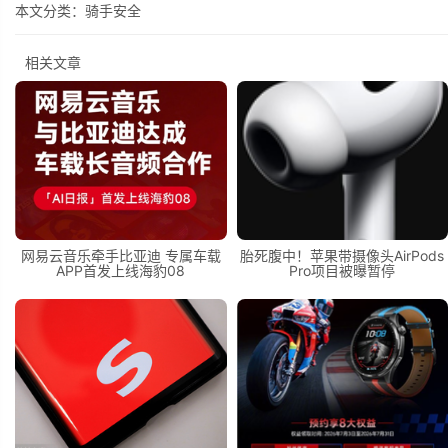
本文分类：
骑手安全
相关文章
网易云音乐牵手比亚迪 专属车载
胎死腹中！苹果带摄像头AirPods
APP首发上线海豹08
Pro项目被曝暂停