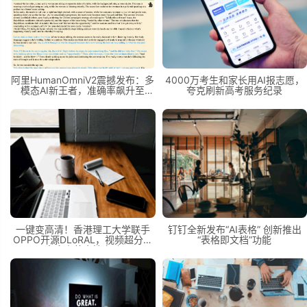
阿里HumanOmniV2震撼发布：多
4000万考生和家长用AI报志愿，
模态AI新王者，准确率飙升至
夸克刷新高考服务纪录
69.33%
一键变高清！香港理工大学联手
钉钉全新发布“AI表格” 创新推出
OPPO开源DLoRAL，视频超分辨
“表格即文档”功能
率迎来革命性突破