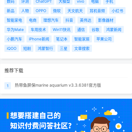
数码
评测
ChatGPT
大模型
vivo
电脑
手机
新品
人物
OPPO
微软
天文航天
耳机音频
小红书
智能家电
电商
理想汽车
抖音
英伟达
影像器材
华为Mate
车用技术
Win11快讯
通信
谷歌
鸿蒙新闻
小鹏汽车
iPhone新闻
笔记本
智能家居
苹果公司
iQOO
短剧
鸿蒙智行
三星
文章搜索
推荐下载
热带鱼屏保marine aquarium v3.3.6381官方版
1