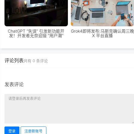
ChatGPT “失误” 引发新功能开
Grok4即将发布:马斯克确认周三晚
发！开发者无奈迎接 “用户潮”
X 平台直播
评论列表
共有
0
条评论
发表评论
登录
注册新账号