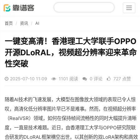
Togg
navig
首页
资讯
AI
一键变高清！香港理工大学联手OPPO
开源DLoRAL，视频超分辨率迎来革命
性突破
2025-07-10 11:09
1101 阅读
0 评论
727 点赞
随着AI技术的飞速发展，大模型在图像放大领域的表现已令人惊
叹，高清化低分辨率图片早已不是难事。然而，在视频超分辨率
（RealVSR）领域，如何在保持帧间流畅性的同时大幅提升清晰
度，一直是技术难题。近日，由香港理工大学与OPPO研究院联
合研发的DLoRAL框架横空出世，以其创新的双LoRA架构和高效