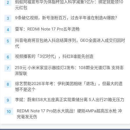
蚂蚁阿福宣布华为体脂秤加入科学减重1亿斤：绑定就能领10
2
元红包
9条破亿视频，新号涨粉百万，过去半年谁在制造AI爆款？
3
雷军：REDMI Note 17 Pro五年流畅
4
抖音电商将豆包纳入抖店结算序列，GEO全面进入成交归因时
5
代
视频播客的「3亿时代」，抖红B谁能先创造
6
259元 小米米家显示器挂灯2发布：108颗全光谱灯珠 支持澎
7
湃智联
综艺赞助2026半年考：伊利美团相继「退场」，但最大的遗
8
憾不是这个
李斌：蔚来ES8大五座真正实现乘储分离 5人出行21箱无压力
9
REDMI Note 17 Pro防水大挑战！硬刚4MPa超高压水枪 冲
10
完毫发无伤