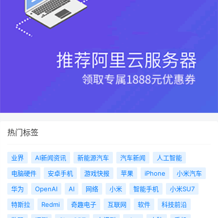
热门标签
业界
AI新闻资讯
新能源汽车
汽车新闻
人工智能
电脑硬件
安卓手机
游戏快报
苹果
iPhone
小米汽车
华为
OpenAI
AI
网络
小米
智能手机
小米SU7
特斯拉
Redmi
奇趣电子
互联网
软件
科技前沿