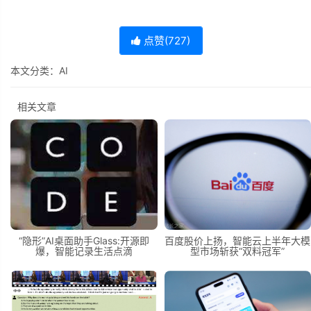
点赞(
727
)
本文分类：
AI
相关文章
“隐形”AI桌面助手Glass:开源即
百度股价上扬，智能云上半年大模
爆，智能记录生活点滴
型市场斩获“双料冠军”