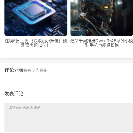
连续5日上调 《浪浪山小妖怪》预
通义千问推出Qwen3-4B系列小模
测票房超12亿！
型 手机也能轻松跑
评论列表
共有
0
条评论
发表评论