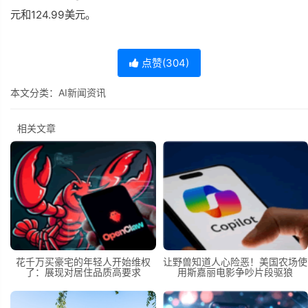
元和124.99美元。
点赞(
304
)
本文分类：
AI新闻资讯
相关文章
花千万买豪宅的年轻人开始维权
让野兽知道人心险恶！美国农场使
了：展现对居住品质高要求
用斯嘉丽电影争吵片段驱狼