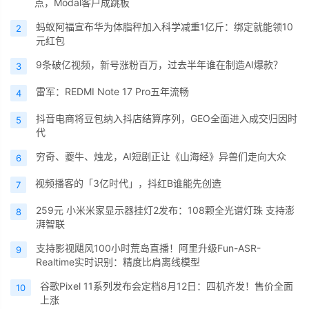
点，Modal客户成跳板
蚂蚁阿福宣布华为体脂秤加入科学减重1亿斤：绑定就能领10
2
元红包
9条破亿视频，新号涨粉百万，过去半年谁在制造AI爆款？
3
雷军：REDMI Note 17 Pro五年流畅
4
抖音电商将豆包纳入抖店结算序列，GEO全面进入成交归因时
5
代
穷奇、夔牛、烛龙，AI短剧正让《山海经》异兽们走向大众
6
视频播客的「3亿时代」，抖红B谁能先创造
7
259元 小米米家显示器挂灯2发布：108颗全光谱灯珠 支持澎
8
湃智联
支持影视飓风100小时荒岛直播！阿里升级Fun-ASR-
9
Realtime实时识别：精度比肩离线模型
谷歌Pixel 11系列发布会定档8月12日：四机齐发！售价全面
10
上涨