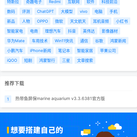
特斯拉
奇趣电子
Redmi
互联网
软件
科技前沿
数码
评测
ChatGPT
大模型
vivo
电脑
手机
新品
人物
OPPO
微软
天文航天
耳机音频
小红书
智能家电
电商
理想汽车
抖音
英伟达
影像器材
华为Mate
车用技术
Win11快讯
通信
谷歌
鸿蒙新闻
小鹏汽车
iPhone新闻
笔记本
智能家居
苹果公司
iQOO
短剧
鸿蒙智行
三星
文章搜索
推荐下载
热带鱼屏保marine aquarium v3.3.6381官方版
1