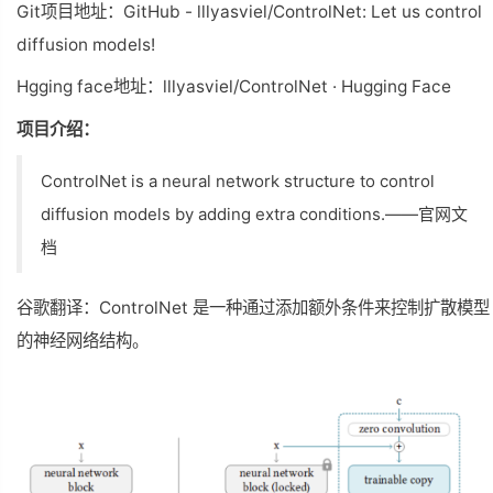
Git项目地址：GitHub - lllyasviel/ControlNet: Let us control
diffusion models!
Hgging face地址：lllyasviel/ControlNet · Hugging Face
项目介绍：
ControlNet is a neural network structure to control
diffusion models by adding extra conditions.——官网文
档
谷歌翻译：ControlNet 是一种通过添加额外条件来控制扩散模型
的神经网络结构。