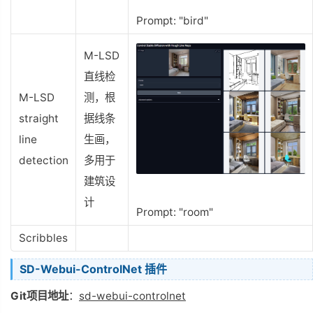
Prompt: "bird"
M-LSD
直线检
M-LSD
测，根
straight
据线条
line
生画，
detection
多用于
建筑设
计
Prompt: "room"
Scribbles
SD-Webui-ControlNet 插件
Git项目地址
：
sd-webui-controlnet