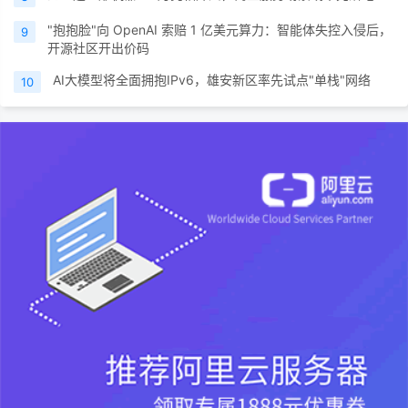
"抱抱脸"向 OpenAI 索赔 1 亿美元算力：智能体失控入侵后，
9
开源社区开出价码
AI大模型将全面拥抱IPv6，雄安新区率先试点"单栈"网络
10