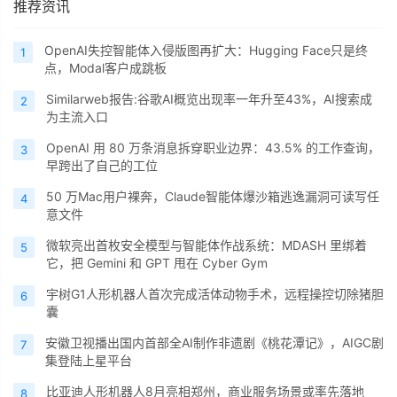
推荐资讯
OpenAI失控智能体入侵版图再扩大：Hugging Face只是终
1
点，Modal客户成跳板
Similarweb报告:谷歌AI概览出现率一年升至43%，AI搜索成
2
为主流入口
OpenAI 用 80 万条消息拆穿职业边界：43.5% 的工作查询，
3
早跨出了自己的工位
50 万Mac用户裸奔，Claude智能体爆沙箱逃逸漏洞可读写任
4
意文件
微软亮出首枚安全模型与智能体作战系统：MDASH 里绑着
5
它，把 Gemini 和 GPT 甩在 Cyber Gym
宇树G1人形机器人首次完成活体动物手术，远程操控切除猪胆
6
囊
安徽卫视播出国内首部全AI制作非遗剧《桃花潭记》，AIGC剧
7
集登陆上星平台
比亚迪人形机器人8月亮相郑州，商业服务场景或率先落地
8