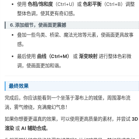
使用
色相/饱和度
（Ctrl+U）或
色彩平衡
（Ctrl+B）调整
整体色调，使其更有奇幻感。
6. 添加细节，使画面更震撼
叠加一些鸟类、桥梁、魔法光效等元素，使画面更具故事
感。
最后使用
曲线（Ctrl+M）
或
渐变映射
进行整体色彩微
调，使画面更加和谐。
最终效果
完成后，你应该能看到一个坐落于瀑布上的城堡，周围瀑布流
淌，雾气缭绕，充满魔幻气息！
如果你想要更逼真的效果，可以使用更高质量的素材，并尝试
3D
渲染
或
AI 辅助合成
。