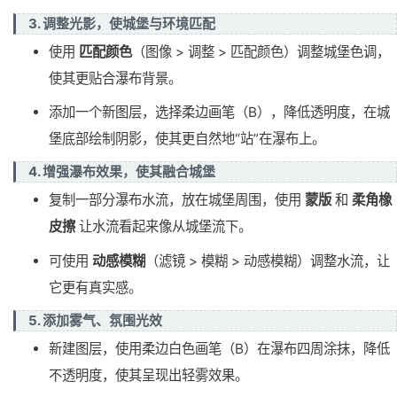
3. 调整光影，使城堡与环境匹配
使用
匹配颜色
（图像 > 调整 > 匹配颜色）调整城堡色调，
使其更贴合瀑布背景。
添加一个新图层，选择柔边画笔（B），降低透明度，在城
堡底部绘制阴影，使其更自然地“站”在瀑布上。
4. 增强瀑布效果，使其融合城堡
复制一部分瀑布水流，放在城堡周围，使用
蒙版
和
柔角橡
皮擦
让水流看起来像从城堡流下。
可使用
动感模糊
（滤镜 > 模糊 > 动感模糊）调整水流，让
它更有真实感。
5. 添加雾气、氛围光效
新建图层，使用柔边白色画笔（B）在瀑布四周涂抹，降低
不透明度，使其呈现出轻雾效果。