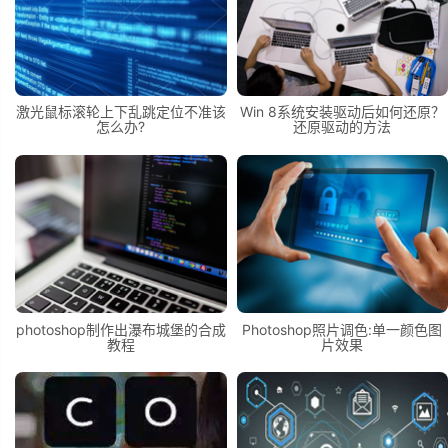
激光鼠标滚轮上下乱跳定位不准该
Win 8系统安装驱动后如何还原？
怎么办?
还原驱动的方法
photoshop制作出瀑布城堡的合成
Photoshop照片调色:单一颜色图
教程
片效果