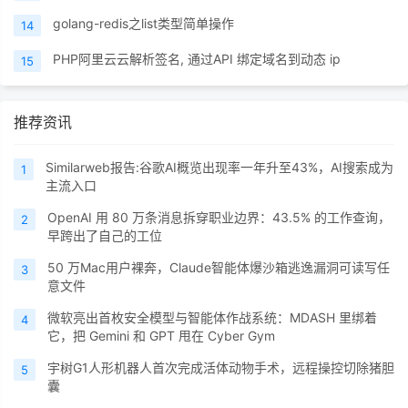
golang-redis之list类型简单操作
14
PHP阿里云云解析签名, 通过API 绑定域名到动态 ip
15
推荐资讯
Similarweb报告:谷歌AI概览出现率一年升至43%，AI搜索成为
1
主流入口
OpenAI 用 80 万条消息拆穿职业边界：43.5% 的工作查询，
2
早跨出了自己的工位
50 万Mac用户裸奔，Claude智能体爆沙箱逃逸漏洞可读写任
3
意文件
微软亮出首枚安全模型与智能体作战系统：MDASH 里绑着
4
它，把 Gemini 和 GPT 甩在 Cyber Gym
宇树G1人形机器人首次完成活体动物手术，远程操控切除猪胆
5
囊