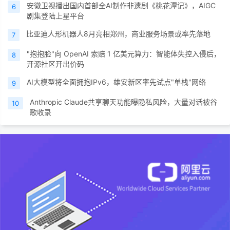
安徽卫视播出国内首部全AI制作非遗剧《桃花潭记》，AIGC
6
剧集登陆上星平台
比亚迪人形机器人8月亮相郑州，商业服务场景或率先落地
7
"抱抱脸"向 OpenAI 索赔 1 亿美元算力：智能体失控入侵后，
8
开源社区开出价码
AI大模型将全面拥抱IPv6，雄安新区率先试点"单栈"网络
9
Anthropic Claude共享聊天功能曝隐私风险，大量对话被谷
10
歌收录