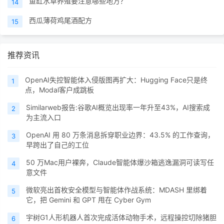
鱼缸水草养殖要注意哪些地方？
14
西瓜薄荷鸡尾酒配方
15
推荐资讯
OpenAI失控智能体入侵版图再扩大：Hugging Face只是终
1
点，Modal客户成跳板
Similarweb报告:谷歌AI概览出现率一年升至43%，AI搜索成
2
为主流入口
OpenAI 用 80 万条消息拆穿职业边界：43.5% 的工作查询，
3
早跨出了自己的工位
50 万Mac用户裸奔，Claude智能体爆沙箱逃逸漏洞可读写任
4
意文件
微软亮出首枚安全模型与智能体作战系统：MDASH 里绑着
5
它，把 Gemini 和 GPT 甩在 Cyber Gym
宇树G1人形机器人首次完成活体动物手术，远程操控切除猪胆
6