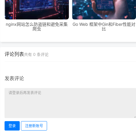
nginx网站怎么防盗链和避免采集
Go Web 框架中Gin和Fiber性能对
爬虫
比
评论列表
共有
0
条评论
发表评论
登录
注册新账号