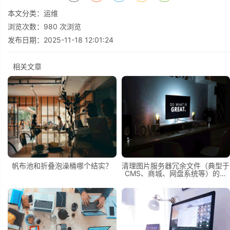
本文分类：
运维
浏览次数：
980
次浏览
发布日期：2025-11-18 12:01:24
相关文章
帆布池和折叠泡澡桶哪个结实？
清理图片服务器冗余文件（典型于
CMS、商城、网盘系统等）的思
路和解决方案