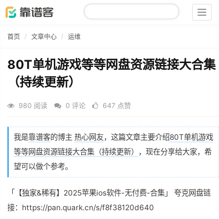
Togg
navig
首页
文章中心
运维
80T单机游戏等等网盘资源链接大合集
（持续更新）
980 阅读
0 评论
647 点赞
我是
靠谱客
的博主
热心网友
，这篇文章主要介绍
80T单机游戏
等等网盘资源链接大合集（持续更新）
，现在分享给大家，希
望可以做个参考。
「【独家&稀有】2025苹果ios软件-无付费-合集」 夸克网盘链
接：https://pan.quark.cn/s/f8f38120d640