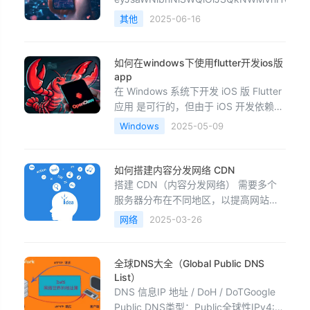
其他
2025-06-16
如何在windows下使用flutter开发ios版
app
在 Windows 系统下开发 iOS 版 Flutter
应用 是可行的，但由于 iOS 开发依赖
Xcode（仅 macOS 可用），因此需要
Windows
2025-05-09
一些额外配置。以下是几种解决方案：
方案 1：使用 Mac 虚拟机（免费/付费）
适用场景：没有 Mac 设备，但能接受虚
如何搭建内容分发网络 CDN
拟机方案。步骤安装 macOS 虚拟
搭建 CDN（内容分发网络） 需要多个
服务器分布在不同地区，以提高网站访
问速度并降低主服务器负载。以下是详
网络
2025-03-26
细步骤：1. 规划 CDN 架构目标提高访
问速度：让用户从最近的服务器获取内
容降低主服务器压力：减少直接访问源
全球DNS大全（Global Public DNS
站的请求增强可靠性：某个节点故障
List）
时，其他节点可接管CDN 结构CDN 主
DNS 信息IP 地址 / DoH / DoTGoogle
要由 源服务
Public DNS类型：Public全球性IPv4: