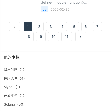
define() module: function()
zeroclipboard&nbsp;错误，通常与
Js
2025-02-25
&nbsp;ZeroClipboard&nbsp;库的加载
方式有关，尤其是在使用
AMD（Asynchr
«
1
2
3
4
5
6
7
8
9
10
11
»
他的专栏
消息列队（1）
程序人生（4）
Mysql（1）
开放平台（1）
Golang（50）