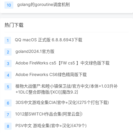
golang的goroutine调度机制
10
热门下载
QQ macOS 正式版 6.8.8.6943下载
1
goland2024.1官方版
2
Adobe FireWorks cs5【FW cs5 】中文绿色版下载
3
Adobe Fireworks CS6绿色精简版下载
4
植物大战僵尸:和睦小镇保卫战/官方中文/本体+1.03升补
5
+1DLC整合即撸版/[XCI][魔改9.2]
3DS中文游戏全集CIA(官中+汉化)(275个打包下载)
6
1012部SWITCH作品合集(阿里云盘|)
7
PSV中文 游戏全集(官中+汉化)(479个)
8