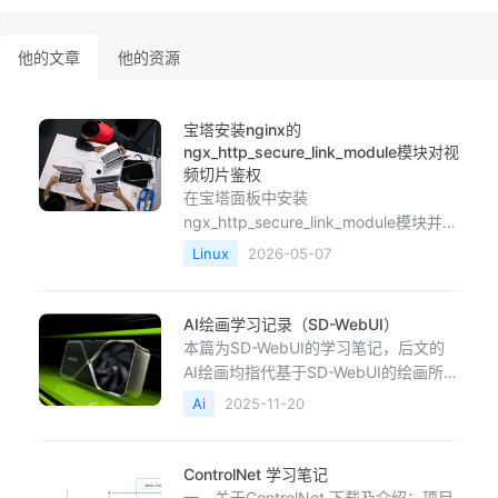
他的文章
他的资源
宝塔安装nginx的
ngx_http_secure_link_module模块对视
频切片鉴权
在宝塔面板中安装
ngx_http_secure_link_module模块并配
置Nginx鉴权，最核心的一点是：
Linux
2026-05-07
secure_link模块是Nginx官方模块，宝
塔默认安装的Nginx并未包含它，需要
你通过“编译安装”的方式重新添加该模
AI绘画学习记录（SD-WebUI）
块。下面是在宝塔环境中逐步实现这一
本篇为SD-WebUI的学习笔记，后文的
功能的具体操作方法。第一步：编
AI绘画均指代基于SD-WebUI的绘画所
用到的软件来源于秋叶aaaki SD-webui
Ai
2025-11-20
一键包。原版开源项目：GitHub -
AUTOMATIC1111/stable-diffusion-
webui: Stable Diffusion web UI毕竟是
ControlNet 学习笔记
学
一、关于ControlNet 下载及介绍：项目