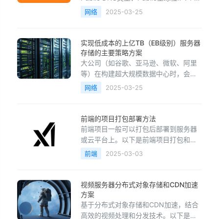
8.8.8.8IPv4: 8.8.4.4IPv6:
网络
2025-03-25
2001:4860:4860::8888IPv6:
2001:4860:4860::8844DoH:
https://dns.goo
实现低成本的上亿TB（EB级别）服务器
存储的主要策略方案
大公司（如谷歌、亚马逊、微软、阿里
等）在构建超大规模数据中心时，会通
过多种方式降低存储成本，实现低成本
网络
2025-03-25
的上亿TB（EB级别）服务器存储。主要
策略包括：1. 采用更便宜的企业级硬盘
大规模采购议价：大厂直接与硬盘制造
前端的项目打包部署方法
商（如希捷、西数、东芝）合作，定制
前端项目一般可以打包后部署到服务器
符合需求的企业级硬盘，并获得大规模
或云平台上。以下是前端项目打包和部
采购折扣。定制硬盘：
署的基本流程：1. 前端项目打包不同的
前端
2025-03-03
前端框架/工具有不同的打包方法：
（1）Vue 项目使用 Vite：npm run
build 生成的静态文件通常在 dist/ 目
视频服务器分布式对象存储和CDN加速
录。使用 Vue CLI：npm run build生成
方案
的静态文
基于分布式对象存储和CDN加速，结合
高效的视频处理和分发技术。以下是这