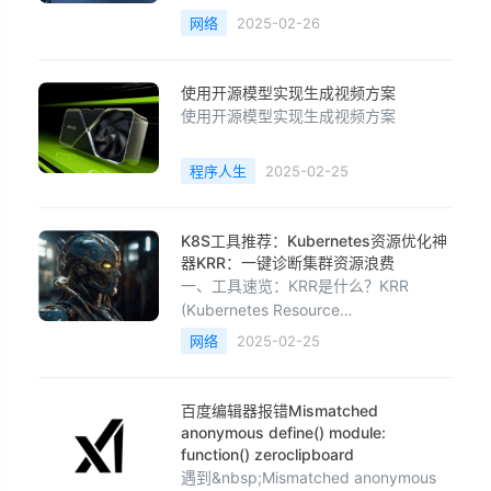
些平台可能采用的具体存储方案分析：1.
网络
2025-02-26
核心存储方案：分布式对象存储技术选
型：抖音、快手、小红书等平台的核心
存储通常基于分布式对象存储系统，如
使用开源模型实现生成视频方案
自研存储系统或云服务（如阿里云
使用开源模型实现生成视频方案
OSS、AWS S3、腾讯云COS）。特
点：高可靠性：通过
程序人生
2025-02-25
K8S工具推荐：Kubernetes资源优化神
器KRR：一键诊断集群资源浪费
一、工具速览：KRR是什么？KRR
(Kubernetes Resource
Recommender)是一款基于Prometheus
网络
2025-02-25
数据的K8s资源优化工具，专治“资源分
配不合理”的顽疾：✅核心功能• 智能推
荐Pod的CPU/内存Request与Limit值•
百度编辑器报错Mismatched
支持Prometheus/Thanos
anonymous define() module:
function() zeroclipboard
遇到&nbsp;Mismatched anonymous