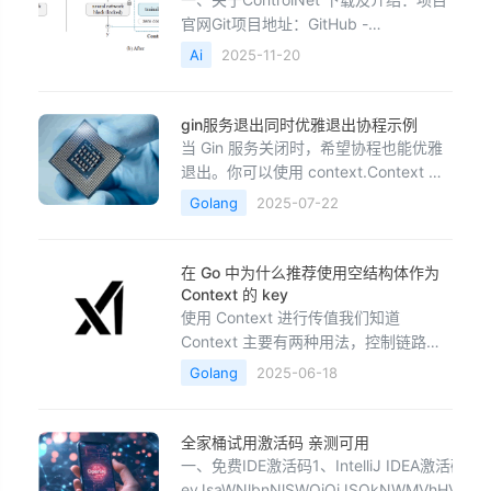
官网Git项目地址：GitHub -
lllyasviel/ControlNet: Let us control
Ai
2025-11-20
diffusion models!Hgging face地址：
lllyasviel/ControlNet · Hugging Face项
目介
gin服务退出同时优雅退出协程示例
当 Gin 服务关闭时，希望协程也能优雅
退出。你可以使用 context.Context 来
控制 goroutine 的生命周期，同时监听
Golang
2025-07-22
系统信号来优雅地关闭 Gin 服务和后台
任务。✅ 示例：Gin 服务退出时，协程
优雅退出package main import ( "c
在 Go 中为什么推荐使用空结构体作为
Context 的 key
使用 Context 进行传值我们知道
Context 主要有两种用法，控制链路和
安全传值。在此我来演示下如何使用
Golang
2025-06-18
Context 进行安全传值：
package&nbsp;mainimport&nbsp;
(&nbsp; &nbsp;&nbsp;"co
全家桶试用激活码 亲测可用
一、免费IDE激活码1、IntelliJ IDEA激活码1：
eyJsaWNlbnNlSWQiOiJSQkNWMVhHV0o3Iiw