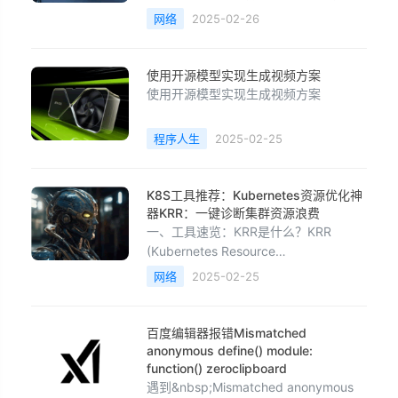
些平台可能采用的具体存储方案分析：1.
网络
2025-02-26
核心存储方案：分布式对象存储技术选
型：抖音、快手、小红书等平台的核心
存储通常基于分布式对象存储系统，如
使用开源模型实现生成视频方案
自研存储系统或云服务（如阿里云
使用开源模型实现生成视频方案
OSS、AWS S3、腾讯云COS）。特
点：高可靠性：通过
程序人生
2025-02-25
K8S工具推荐：Kubernetes资源优化神
器KRR：一键诊断集群资源浪费
一、工具速览：KRR是什么？KRR
(Kubernetes Resource
Recommender)是一款基于Prometheus
网络
2025-02-25
数据的K8s资源优化工具，专治“资源分
配不合理”的顽疾：✅核心功能• 智能推
荐Pod的CPU/内存Request与Limit值•
百度编辑器报错Mismatched
支持Prometheus/Thanos
anonymous define() module:
function() zeroclipboard
遇到&nbsp;Mismatched anonymous