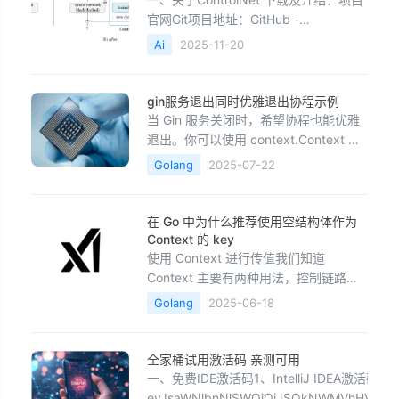
官网Git项目地址：GitHub -
lllyasviel/ControlNet: Let us control
Ai
2025-11-20
diffusion models!Hgging face地址：
lllyasviel/ControlNet · Hugging Face项
目介
gin服务退出同时优雅退出协程示例
当 Gin 服务关闭时，希望协程也能优雅
退出。你可以使用 context.Context 来
控制 goroutine 的生命周期，同时监听
Golang
2025-07-22
系统信号来优雅地关闭 Gin 服务和后台
任务。✅ 示例：Gin 服务退出时，协程
优雅退出package main import ( "c
在 Go 中为什么推荐使用空结构体作为
Context 的 key
使用 Context 进行传值我们知道
Context 主要有两种用法，控制链路和
安全传值。在此我来演示下如何使用
Golang
2025-06-18
Context 进行安全传值：
package&nbsp;mainimport&nbsp;
(&nbsp; &nbsp;&nbsp;"co
全家桶试用激活码 亲测可用
一、免费IDE激活码1、IntelliJ IDEA激活码1：
eyJsaWNlbnNlSWQiOiJSQkNWMVhHV0o3Iiw