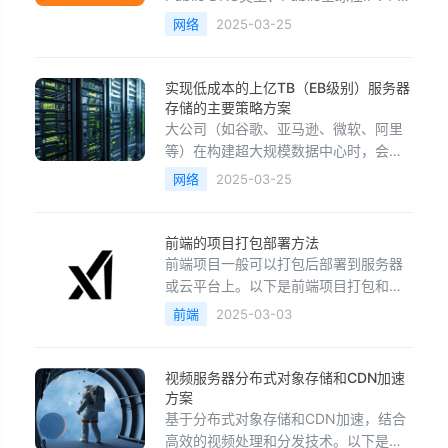
8.8.8.8IPv4: 8.8.4.4IPv6:
网络
2025-03-25
2001:4860:4860::8888IPv6:
2001:4860:4860::8844DoH:
https://dns.goo
实现低成本的上亿TB（EB级别）服务器
存储的主要策略方案
大公司（如谷歌、亚马逊、微软、阿里
等）在构建超大规模数据中心时，会通
过多种方式降低存储成本，实现低成本
网络
2025-03-25
的上亿TB（EB级别）服务器存储。主要
策略包括：1. 采用更便宜的企业级硬盘
大规模采购议价：大厂直接与硬盘制造
前端的项目打包部署方法
商（如希捷、西数、东芝）合作，定制
前端项目一般可以打包后部署到服务器
符合需求的企业级硬盘，并获得大规模
或云平台上。以下是前端项目打包和部
采购折扣。定制硬盘：
署的基本流程：1. 前端项目打包不同的
前端
2025-03-03
前端框架/工具有不同的打包方法：
（1）Vue 项目使用 Vite：npm run
build 生成的静态文件通常在 dist/ 目
视频服务器分布式对象存储和CDN加速
录。使用 Vue CLI：npm run build生成
方案
的静态文
基于分布式对象存储和CDN加速，结合
高效的视频处理和分发技术。以下是这