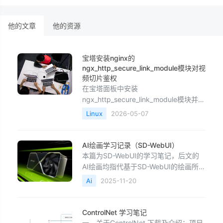
他的文章
他的资源
宝塔安装nginx的
ngx_http_secure_link_module模块对视
频切片鉴权
在宝塔面板中安装
ngx_http_secure_link_module模块并配
置Nginx鉴权，最核心的一点是：
Linux
2026-05-07
secure_link模块是Nginx官方模块，宝
塔默认安装的Nginx并未包含它，需要
你通过“编译安装”的方式重新添加该模
AI绘画学习记录（SD-WebUI）
块。下面是在宝塔环境中逐步实现这一
本篇为SD-WebUI的学习笔记，后文的
功能的具体操作方法。第一步：编
AI绘画均指代基于SD-WebUI的绘画所
用到的软件来源于秋叶aaaki SD-webui
Ai
2025-11-20
一键包。原版开源项目：GitHub -
AUTOMATIC1111/stable-diffusion-
webui: Stable Diffusion web UI毕竟是
ControlNet 学习笔记
学
一、关于ControlNet 下载及介绍：项目