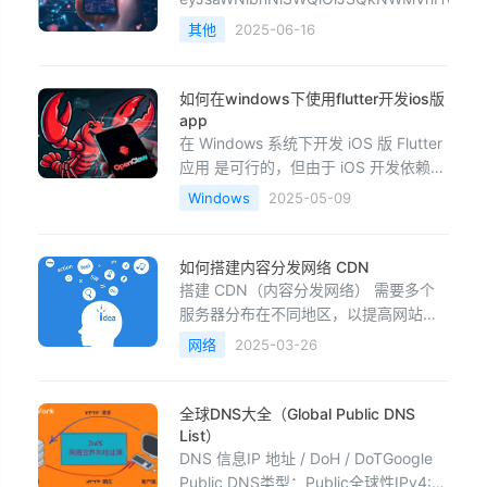
其他
2025-06-16
如何在windows下使用flutter开发ios版
app
在 Windows 系统下开发 iOS 版 Flutter
应用 是可行的，但由于 iOS 开发依赖
Xcode（仅 macOS 可用），因此需要
Windows
2025-05-09
一些额外配置。以下是几种解决方案：
方案 1：使用 Mac 虚拟机（免费/付费）
适用场景：没有 Mac 设备，但能接受虚
如何搭建内容分发网络 CDN
拟机方案。步骤安装 macOS 虚拟
搭建 CDN（内容分发网络） 需要多个
服务器分布在不同地区，以提高网站访
问速度并降低主服务器负载。以下是详
网络
2025-03-26
细步骤：1. 规划 CDN 架构目标提高访
问速度：让用户从最近的服务器获取内
容降低主服务器压力：减少直接访问源
全球DNS大全（Global Public DNS
站的请求增强可靠性：某个节点故障
List）
时，其他节点可接管CDN 结构CDN 主
DNS 信息IP 地址 / DoH / DoTGoogle
要由 源服务
Public DNS类型：Public全球性IPv4: