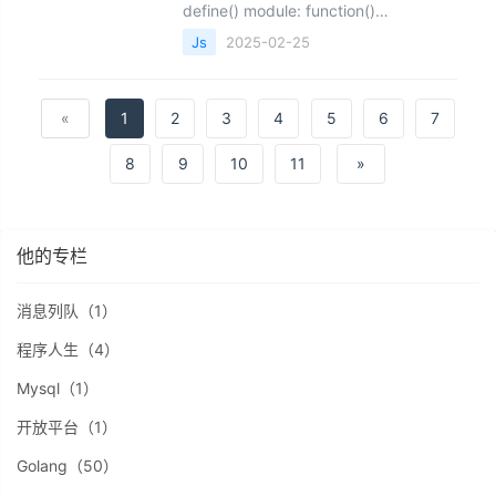
define() module: function()
zeroclipboard&nbsp;错误，通常与
Js
2025-02-25
&nbsp;ZeroClipboard&nbsp;库的加载
方式有关，尤其是在使用
AMD（Asynchr
«
1
2
3
4
5
6
7
8
9
10
11
»
他的专栏
消息列队（1）
程序人生（4）
Mysql（1）
开放平台（1）
Golang（50）