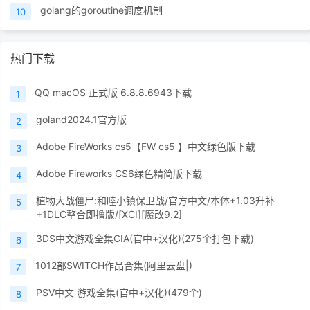
golang的goroutine调度机制
10
热门下载
QQ macOS 正式版 6.8.8.6943下载
1
goland2024.1官方版
2
Adobe FireWorks cs5【FW cs5 】中文绿色版下载
3
Adobe Fireworks CS6绿色精简版下载
4
植物大战僵尸:和睦小镇保卫战/官方中文/本体+1.03升补
5
+1DLC整合即撸版/[XCI][魔改9.2]
3DS中文游戏全集CIA(官中+汉化)(275个打包下载)
6
1012部SWITCH作品合集(阿里云盘|)
7
PSV中文 游戏全集(官中+汉化)(479个)
8