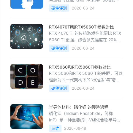
测帧数，这代“60级”显卡的提升都相当
硬件评测
2026-06-24
可观，称得上是代际跨越。两者的核心
规格差距主要体现在以下几个方面：📊
核心规格对比对比维度RTX 4060RTX
RTX4070Ti和RTX5060Ti参数对比
5060 Ti提升幅度核心架构Ada
RTX 4070 Ti 的传统游戏性能要比 RTX
LovelaceBl
5060 Ti 更强，综合领先幅度在 20% 到
30% 左右。但是，RTX 5060 Ti 因为架
硬件评测
2026-06-24
构更新、显存更大且功耗更低，在新技
术和能效上更有优势。下面是基于多个
基准测试和规格参数整合的核心区别：
RTX5060和RTX5060Ti参数对比
📊 核心差距：性能、技术与能效对比对
RTX 5060和RTX 5060 Ti的差距，可以
比维度RT
理解为同一代架构下的“标准版”与“增强
版”之分。5060 Ti在核心规格和显存配
硬件评测
2026-06-24
置上更胜一筹，能胜任更高分辨率和更
复杂的应用场景。📊 核心规格对比对比
维度RTX 5060RTX 5060 Ti差异解读核
半导体材料：磷化铟 的製造過程
心架构BlackwellBlackwell架构
磷化铟（Indium Phosphide，简称
InP）是一种重要的Ⅲ-Ⅴ族化合物半导体
材料，广泛用于高速光通信、激光器、
运维
2026-06-18
光探测器、毫米波芯片和先进射频器