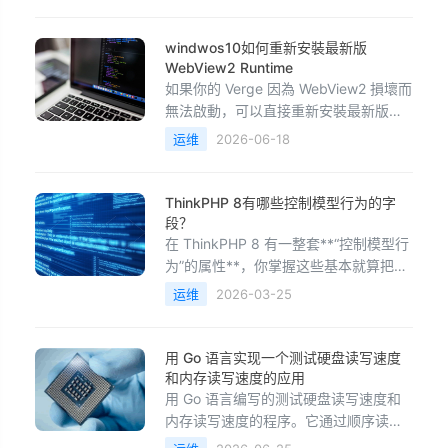
件。磷化铟制造流程概览第一阶段：高
纯原料制备主要原料：铟（In）纯度通
windwos10如何重新安裝最新版
常达到 6N～7N（99.9999%以上）磷
WebView2 Runtime
（P）纯度达到 6N以上其中：铟
如果你的 Verge 因為 WebView2 損壞而
無法啟動，可以直接重新安裝最新版的
WebView2 Runtime。方法一：官方重
运维
2026-06-18
新安裝（推薦）打開微軟官方下載頁：
Microsoft Edge WebView2 Runtime 官
方下載選擇：Evergreen Standalone
ThinkPHP 8有哪些控制模型行为的字
Insta
段？
在 ThinkPHP 8 有一整套**“控制模型行
为”的属性**，你掌握这些基本就算把
Model 用透了 我给你按“实际开发最常
运维
2026-03-25
用”分类讲🧱 一、表结构 & 基础映射1️⃣
表名相关protected $name = 'work'; //
表名（不带前缀）protected $ta
用 Go 语言实现一个测试硬盘读写速度
和内存读写速度的应用
用 Go 语言编写的测试硬盘读写速度和
内存读写速度的程序。它通过顺序读写
大块数据并测量耗时来计算吞吐量