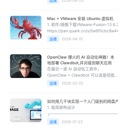
运维
2026-06-25
（MB/s）。硬盘测试使用常规文件操作
并调用 Sync() 确保数据落盘，内存测试
分配大切片并通过循环读写防止编译器
Mac + VMware 安装 Ubuntu 虚拟机
优化。package mainimport ( "flag&
1. 软件/镜像下载VMware-Fusion-13.6.2:
https://pan.quark.cn/s/0e6f0cbc8e44VMw
Fusion-13.6.1:
运维
2026-04-15
https://pan.quark.cn/s/dd6e1a82a561VMw
Fusion-13.6.0: http
OpenClaw 爆火的 AI 自动化神器！本
地部署 Clawdbot,并对接到聊天应用
在最近一波 AI 自动化工具中，
OpenClaw + Clawdbot 可以说是彻底
火出圈了。它不仅支持在 Windows 11
运维
2026-02-02
本地部署，不依赖云端、不吃高配置，
还能直接对接 Telegram / WhatsApp，
把 AI 变成真正“能干活”的自动化助手。
如何用几千块实现一个入门级别的网盘产品
无论是消息通知、自动回复，还是执行
1. 极简架构设计
定时任
┌───────────────────────────
&nbsp; &nbsp; &nbsp;乞丐版企业网盘方案 &
运维
2026-01-22
&nbsp; &nbsp; &nbsp; &nbsp; │├─────