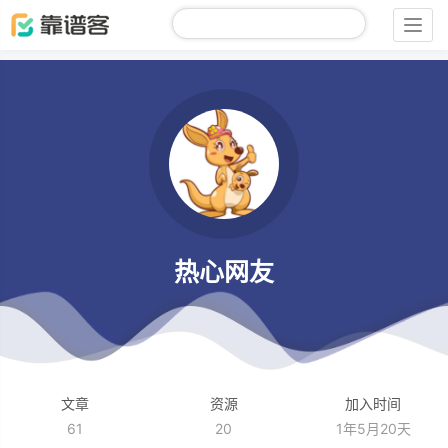
Togg
navig
热心网友
文章
资源
加入时间
61
20
1年5月20天