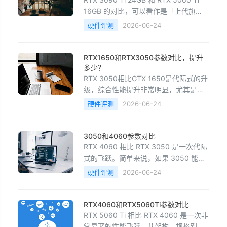
16GB 的对比，可以看作是「上代旗
舰」与「当代中端」在算力、显存和能
硬件评测
2026-06-24
效上的较量。简单来说，RTX 3090 Ti
在传统性能上依然强很多，但RTX
5060 Ti在能效、新技术和性价比上优势
RTX1650和RTX3050参数对比，提升
明显。我把它们的核心参数整理成了一
多少？
张表，方便你对
RTX 3050相比GTX 1650是代际式的升
级，综合性能提升非常明显，尤其是在
支持新技术和显存容量方面。我把它们
硬件评测
2026-06-24
的核心参数和性能差距整理成了表格，
这样看得更清楚：📊 RTX 3050 vs GTX
1650 规格与性能对比对比维度GTX
3050和4060参数对比
1650RTX 3050提升幅度 / 核心意义核
RTX 4060 相比 RTX 3050 是一次代际
心架构Tu
式的飞跃。简单来说，如果 3050 能让
你在 1080p 中画质下“流畅玩”，那么
硬件评测
2026-06-24
4060 就可以让你在同样的画质下“高帧
率玩”，甚至体验光追。它们的综合性能
差距，大致在 60%到70%左右。这种“质
RTX4060和RTX5060Ti参数对比
变”主要来自于核心规格和技术代差的叠
RTX 5060 Ti 相比 RTX 4060 是一次非
加：📊 核
常显著的性能飞跃。从架构、规格到实