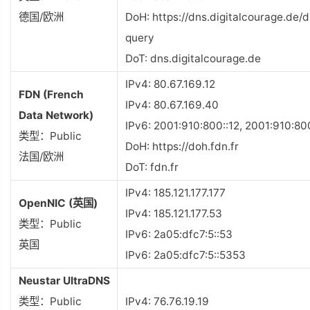
德国/欧洲
DoH: https://dns.digitalcourage.de/
query
DoT: dns.digitalcourage.de
IPv4: 80.67.169.12
FDN (French
IPv4: 80.67.169.40
Data Network)
IPv6: 2001:910:800::12, 2001:910:80
类型：Public
DoH: https://doh.fdn.fr
法国/欧洲
DoT: fdn.fr
IPv4: 185.121.177.177
OpenNIC (英国)
IPv4: 185.121.177.53
类型：Public
IPv6: 2a05:dfc7:5::53
英国
IPv6: 2a05:dfc7:5::5353
Neustar UltraDNS
类型：Public
IPv4: 76.76.19.19