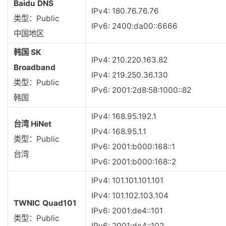
Baidu DNS
IPv4: 180.76.76.76
类型：Public
IPv6: 2400:da00::6666
中国地区
韩国 SK
IPv4: 210.220.163.82
Broadband
IPv4: 219.250.36.130
类型：Public
IPv6: 2001:2d8:58:1000::82
韩国
IPv4: 168.95.192.1
台湾 HiNet
IPv4: 168.95.1.1
类型：Public
IPv6: 2001:b000:168::1
台湾
IPv6: 2001:b000:168::2
IPv4: 101.101.101.101
IPv4: 101.102.103.104
TWNIC Quad101
IPv6: 2001:de4::101
类型：Public
IPv6: 2001:de4::102