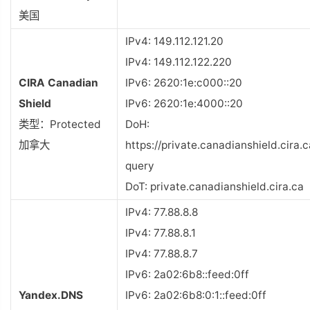
美国
IPv4: 149.112.121.20
IPv4: 149.112.122.220
CIRA Canadian
IPv6: 2620:1e:c000::20
Shield
IPv6: 2620:1e:4000::20
类型：Protected
DoH:
加拿大
https://private.canadianshield.cira.
query
DoT: private.canadianshield.cira.ca
IPv4: 77.88.8.8
IPv4: 77.88.8.1
IPv4: 77.88.8.7
IPv6: 2a02:6b8::feed:0ff
Yandex.DNS
IPv6: 2a02:6b8:0:1::feed:0ff