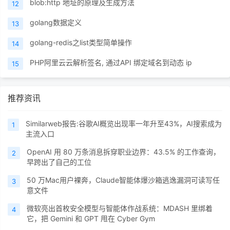
blob:http 地址的原理及生成方法
12
golang数据定义
13
golang-redis之list类型简单操作
14
PHP阿里云云解析签名, 通过API 绑定域名到动态 ip
15
推荐资讯
Similarweb报告:谷歌AI概览出现率一年升至43%，AI搜索成为
1
主流入口
OpenAI 用 80 万条消息拆穿职业边界：43.5% 的工作查询，
2
早跨出了自己的工位
50 万Mac用户裸奔，Claude智能体爆沙箱逃逸漏洞可读写任
3
意文件
微软亮出首枚安全模型与智能体作战系统：MDASH 里绑着
4
它，把 Gemini 和 GPT 甩在 Cyber Gym