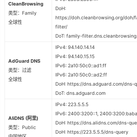
CleanBrowsing
DoH:
类型：Family
https://doh.cleanbrowsing.org/doh/f
全球性
filter/
DoT: family-filter.dns.cleanbrowsing
IPv4: 94.140.14.14
IPv4: 94.140.15.15
AdGuard DNS
IPv6: 2a10:50c0::ad1:ff
类型：过滤
IPv6: 2a10:50c0::ad2:ff
全球性
DoH: https://dns.adguard.com/dns-
DoT: dns.adguard.com
IPv4: 223.5.5.5
IPv6: 2400:3200::1, 2400:3200:baba
AliDNS (阿里)
DoH: https://dns.alidns.com/dns-que
类型：Public
DoH: https://223.5.5.5/dns-query
中国地区