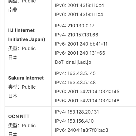
类型：Public
IPv6: 2001:43f8:110::4
南非
IPv6: 2001:43f8:111::4
IPv4: 210.130.0.17
IIJ (Internet
IPv4: 210.157.131.66
Initiative Japan)
IPv6: 2001:240:bb41::11
类型：Public
IPv6: 2001:240:131::66
日本
DoT: dns.iij.ad.jp
IPv4: 163.43.5.145
Sakura Internet
IPv4: 163.43.5.148
类型：Public
IPv6: 2001:e42:104:1001::145
日本
IPv6: 2001:e42:104:1001::148
IPv4: 153.128.20.131
OCN NTT
IPv4: 153.156.4.10
类型：Public
IPv6: 2404:1a8:7f01:a::3
日本