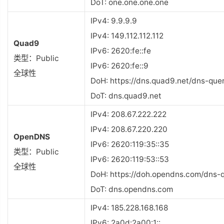
DoT: one.one.one.one
IPv4: 9.9.9.9
IPv4: 149.112.112.112
Quad9
IPv6: 2620:fe::fe
类型：Public
IPv6: 2620:fe::9
全球性
DoH: https://dns.quad9.net/dns-que
DoT: dns.quad9.net
IPv4: 208.67.222.222
IPv4: 208.67.220.220
OpenDNS
IPv6: 2620:119:35::35
类型：Public
IPv6: 2620:119:53::53
全球性
DoH: https://doh.opendns.com/dns-
DoT: dns.opendns.com
IPv4: 185.228.168.168
IPv6: 2a0d:2a00:1::