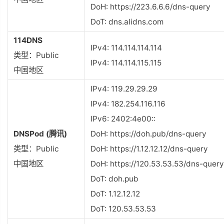
DoH: https://223.6.6.6/dns-query
DoT: dns.alidns.com
114DNS
IPv4: 114.114.114.114
类型：Public
IPv4: 114.114.115.115
中国地区
IPv4: 119.29.29.29
IPv4: 182.254.116.116
IPv6: 2402:4e00::
DNSPod (腾讯)
DoH: https://doh.pub/dns-query
类型：Public
DoH: https://1.12.12.12/dns-query
中国地区
DoH: https://120.53.53.53/dns-query
DoT: doh.pub
DoT: 1.12.12.12
DoT: 120.53.53.53