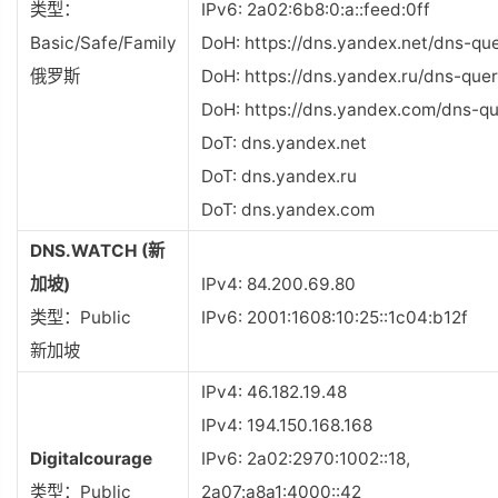
类型：
IPv6: 2a02:6b8:0:a::feed:0ff
Basic/Safe/Family
DoH: https://dns.yandex.net/dns-qu
俄罗斯
DoH: https://dns.yandex.ru/dns-que
DoH: https://dns.yandex.com/dns-q
DoT: dns.yandex.net
DoT: dns.yandex.ru
DoT: dns.yandex.com
DNS.WATCH (新
加坡)
IPv4: 84.200.69.80
类型：Public
IPv6: 2001:1608:10:25::1c04:b12f
新加坡
IPv4: 46.182.19.48
IPv4: 194.150.168.168
Digitalcourage
IPv6: 2a02:2970:1002::18,
类型：Public
2a07:a8a1:4000::42