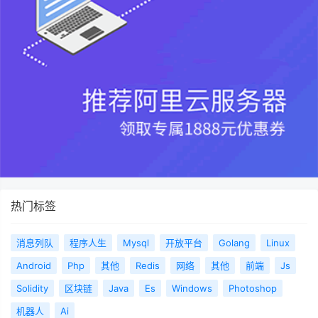
热门标签
消息列队
程序人生
Mysql
开放平台
Golang
Linux
Android
Php
其他
Redis
网络
其他
前端
Js
Solidity
区块链
Java
Es
Windows
Photoshop
机器人
Ai