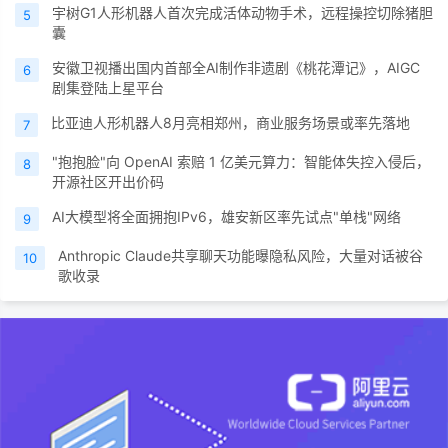
宇树G1人形机器人首次完成活体动物手术，远程操控切除猪胆
5
囊
安徽卫视播出国内首部全AI制作非遗剧《桃花潭记》，AIGC
6
剧集登陆上星平台
比亚迪人形机器人8月亮相郑州，商业服务场景或率先落地
7
"抱抱脸"向 OpenAI 索赔 1 亿美元算力：智能体失控入侵后，
8
开源社区开出价码
AI大模型将全面拥抱IPv6，雄安新区率先试点"单栈"网络
9
Anthropic Claude共享聊天功能曝隐私风险，大量对话被谷
10
歌收录