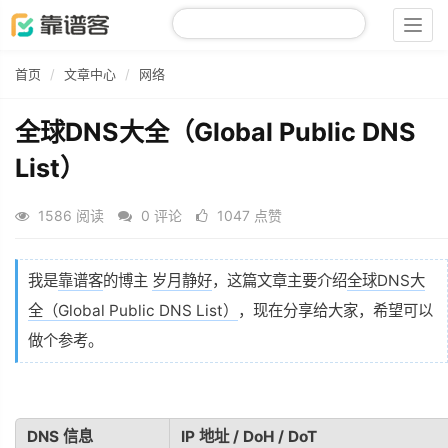
Togg
navig
首页
文章中心
网络
全球DNS大全（Global Public DNS
List）
1586 阅读
0 评论
1047 点赞
我是
靠谱客
的博主
岁月静好
，这篇文章主要介绍
全球DNS大
全（Global Public DNS List）
，现在分享给大家，希望可以
做个参考。
DNS 信息
IP 地址 / DoH / DoT