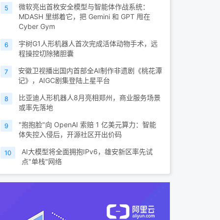
微软亮出首枚安全模型与智能体作战系统：
5
MDASH 里绑着它，把 Gemini 和 GPT 甩在
Cyber Gym
宇树G1人形机器人首次完成活体动物手术，远
6
程操控切除猪胆囊
安徽卫视播出国内首部全AI制作非遗剧《桃花潭
7
记》，AIGC剧集登陆上星平台
比亚迪人形机器人8月亮相郑州，商业服务场景
8
或率先落地
"抱抱脸"向 OpenAI 索赔 1 亿美元算力：智能
9
体失控入侵后，开源社区开出价码
AI大模型将全面拥抱IPv6，雄安新区率先试
10
点"单栈"网络