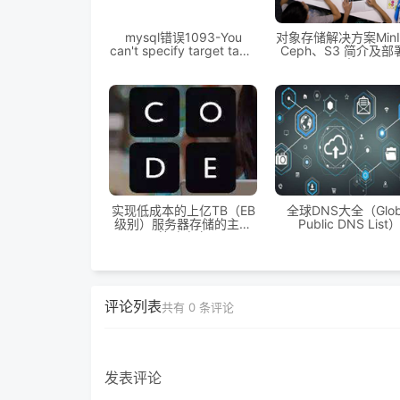
mysql错误1093-You
对象存储解决方案Min
can't specify target table
Ceph、S3 简介及部
'ea8_work' for update in
南
FROM clause
实现低成本的上亿TB（EB
全球DNS大全（Glob
级别）服务器存储的主要
Public DNS List
策略方案
评论列表
共有
0
条评论
发表评论