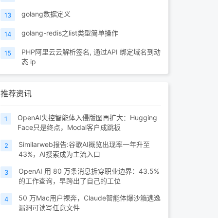
golang数据定义
13
golang-redis之list类型简单操作
14
PHP阿里云云解析签名, 通过API 绑定域名到动
15
态 ip
推荐资讯
OpenAI失控智能体入侵版图再扩大：Hugging
1
Face只是终点，Modal客户成跳板
Similarweb报告:谷歌AI概览出现率一年升至
2
43%，AI搜索成为主流入口
OpenAI 用 80 万条消息拆穿职业边界：43.5%
3
的工作查询，早跨出了自己的工位
50 万Mac用户裸奔，Claude智能体爆沙箱逃逸
4
漏洞可读写任意文件