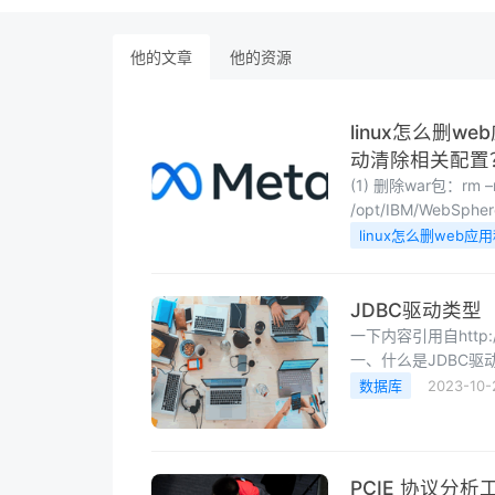
他的文章
他的资源
linux怎么删w
动清除相关配置？.
(1) 删除war包：rm –rf
/opt/IBM/WebSphere
删除对应的配置文件：rm –rf 
linux怎么删web应
JDBC驱动类型
一下内容引用自http://wik
一、什么是JDBC驱动
用于与数据库服务器
数据库
2023-10-
并通过发送SQL或数据
JDK...
PCIE 协议分析