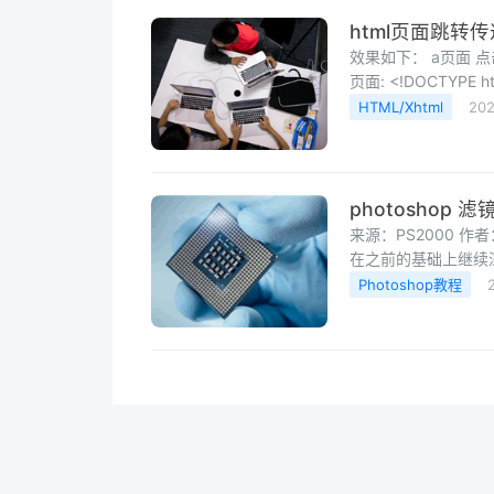
html页面跳转
效果如下： a页面 点击跳转按钮后 在b页面可以获取到对应的值。 代码如下： a
页面: <!DOCTYPE
HTML/Xhtml
202
photosho
来源：PS2000 
在之前的基础上继续
Photoshop教程