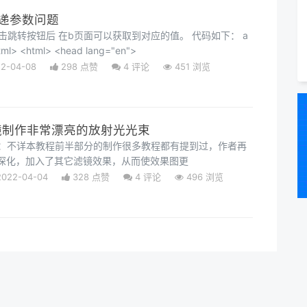
传递参数问题
 html> <html> <head lang="en">
2-04-08
298 点赞
4
评论
451 浏览
p 滤镜制作非常漂亮的放射光光束
作者：不详本教程前半部分的制作很多教程都有提到过，作者再
深化，加入了其它滤镜效果，从而使效果图更
2022-04-04
328 点赞
4
评论
496 浏览