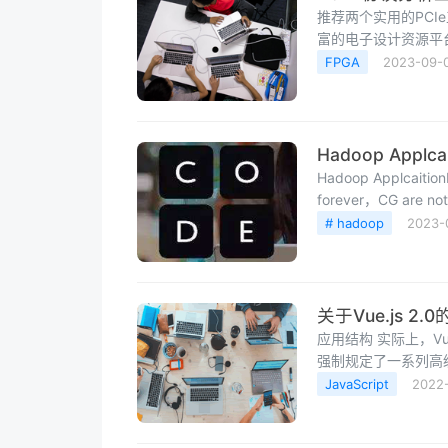
推荐两个实用的PCIe
富的电子设计资源平
FPGA
2023-09-
Hadoop App
Hadoop Applcai
forever，CG are not
forever.Modesty is no
# hadoop
2023-
stay with good peo
关于Vue.js 2
应用结构 实际上，V
强制规定了一系列高级
JavaScript
2022