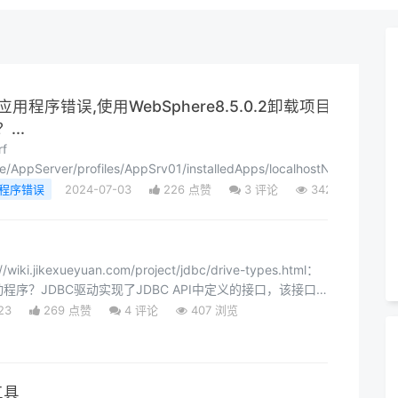
eb应用程序错误,使用WebSphere8.5.0.2卸载项目时出
..
/AppServer/profiles/AppSrv01/installedApps/localhostNode01Cell/x
/opt/IBM/WebSphere/AppServer/profiles/AppSrv01/config/cell
用程序错误
2024-07-03
226 点赞
3
评论
342 浏览
i.jikexueyuan.com/project/jdbc/drive-types.html：
程序？JDBC驱动实现了JDBC API中定义的接口，该接口
进行交互。例如，使用JDBC驱动程序可以打开数据库连接，
23
269 点赞
4
评论
407 浏览
库命令，然后通过Java接收结果。java.sql包中附带的
工具