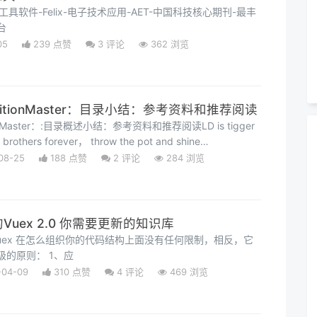
工具软件-Felix-电子技术应用-AET-中国科技核心期刊-最丰
台
05
239 点赞
3
评论
362 浏览
lcaitionMaster：目录小结：参考资料和推荐阅读
tionMaster：:目录概述小结：参考资料和推荐阅读LD is tigger
 brothers forever， throw the pot and shine
t false, solid is not naive, treacherous but not deceitful,
08-25
188 点赞
2
评论
284 浏览
ple, and stay away from poor peopl
.0的Vuex 2.0 你需要更新的知识库
uex 在怎么组织你的代码结构上面没有任何限制，相反，它
的原则： 1、应
-04-09
310 点赞
4
评论
469 浏览