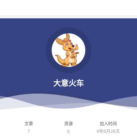
大意火车
文章
资源
加入时间
7
0
4年6月28天