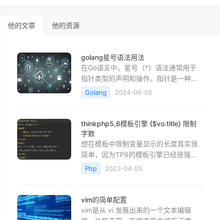
他的文章
他的资源
golang星号语法用法
在Go语言中，星号（*）语法通常用于
指针类型的声明和操作。指针是一种变
量，它存储的是另一个变量的内存地
Golang
2024-06-05
址，而不是该变量的值。通过使用指
针，可以直接访问和修改变量的内存地
址，而无需将整个变量传递给函数或进
thinkphp5,6模板引擎 {$vo.title} 限制
行值拷贝。以下是Go语言中星号（*）
字数
语法的几个常见用法：声明指针变量：
想在模板中限制变量显示的长度其实很
使用星号（*）前缀声明一个指
简单，因为TP6的模板引擎已经很强大
了，可以在模板里使用PHP函数的。限
Php
2023-04-05
制字数看下面的例子模板中写法
{$vo.title|mb_substr=0,20}经过
thinkphp6模板引擎编译后&lt;?
vim的简单配置
php&nbsp;echo&nbsp;htm
vim是从 vi 发展出来的一个文本编辑