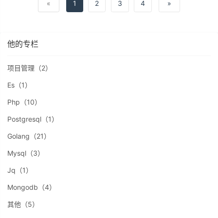
«
1
2
3
4
»
性，而从解决超卖问题；加锁原子性：
通过redis自身的setnxex命令即可
他的专栏
项目管理（2）
Es（1）
Php（10）
Postgresql（1）
Golang（21）
Mysql（3）
Jq（1）
Mongodb（4）
其他（5）