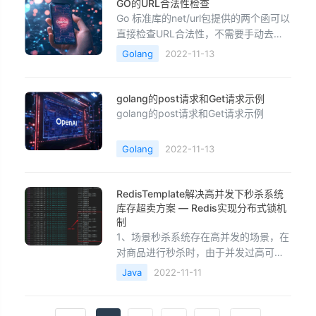
GO的URL合法性检查
Go 标准库的net/url包提供的两个函可以
直接检查URL合法性，不需要手动去正
则匹配校验。 下面可以直接使用
Golang
2022-11-13
ParseRequestURI()函数解析URL，当
然这个只会验证url格式，至于域名是否
存在或注册，不会检查的，举个例
golang的post请求和Get请求示例
子:package&nbsp;main &nbsp
golang的post请求和Get请求示例
Golang
2022-11-13
RedisTemplate解决高并发下秒杀系统
库存超卖方案 — Redis实现分布式锁机
制
1、场景秒杀系统存在高并发的场景，在
对商品进行秒杀时，由于并发过高可能
会导致库存超卖的情况，那么可以通过
Java
2022-11-11
Redis提供的事务机制超卖问题；通过
Redis提供的SetExNx机制实现上锁一致
性，利用lua脚本语句，实现解锁一致