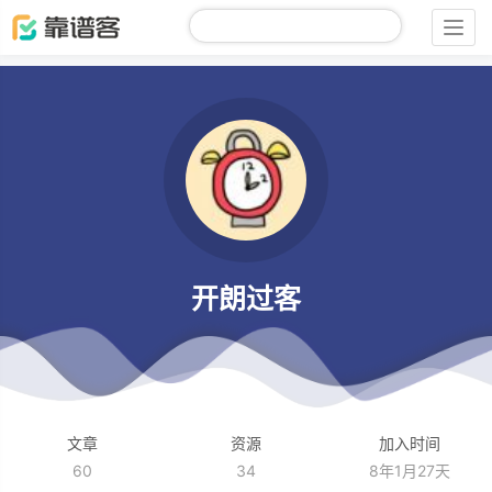
Togg
navig
开朗过客
文章
资源
加入时间
60
34
8年1月27天