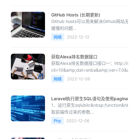
url.QueryUnescape，代码如下：
package&nbsp;main
GitHub Hosts (长期更新)
import(&nbsp;&nbs
Github hosts可以用来解决Github网站
缓慢的问题
151.101.1.194&nbsp;&nbsp;&nbsp;&nbsp;gith
网络
2022-12-12
2606:50c0:8002::153&am
获取Alexa排名数据接口
获取Alexa排名数据接口接口一：http://data.ale
cli=10&amp;dat=snba&amp;ver=7.0&amp;
网络
2022-12-09
Laravel执行原生SQL语句及使用paginate分
1、运行原生sqlublic&nbsp;function&nbsp;get
取前端传过来的参数
&nbsp;&nbsp;$user&nbsp;=&nbsp;$data[&
Php
2022-12-06