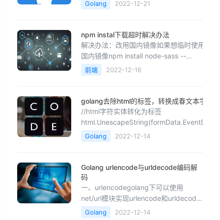
Golang
2022-12-21
npm instal下载超时解决办法
解决办法：改用国内镜像如果想临时使用
国内镜像npm install node-sass --
registry=http://registry.npm.taobao.org
前端
2022-12-16
如果想永久改成国内镜像npm config set
registry https://registry.npm.taobao.o
golang去除html的标签，转换成春文本字符串
//html字符实体转化为标签
html.UnescapeString(formData.EventDesc) //去除字符
中的html标签
Golang
2022-12-14
func&nbsp;TrimHtml(src&nbsp;string)&nbs
{
Golang urlencode与urldecode编码解
码
一、urlencodegolang下可以使用
net/url模块实现urlencode和urldecode
操作。具体实现的函数为
Golang
2022-12-14
url.QueryEscape和