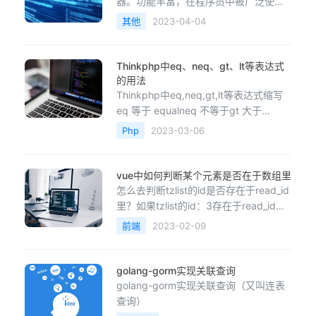
器。功能丰富，在程序员中被广泛使
用，而且可以根据自己需要对其进行配
其他
2023-04-04
置，下面我们来介绍一些vim的基本配
置。 首先将你的Linux切换到超级用
户，输入命令 su，输入密码再回车切换
Thinkphp中eq、neq、gt、lt等表达式
到root用户，cd进入当前用户主工作目
的用法
录，输入vim .vimrc进行vim配置. 以下
Thinkphp中eq,neq,gt,lt等表达式缩写
是我的配置文件，值得说明的一点是最
eq 等于 equalneq 不等于gt 大于
后一个设置set filetype=c是设置默认语
greater thanegt 大于等于lt 小于 less
Php
2023-03-06
言
thanelt 小于等于like LIKEbetween
BETWEENnotnull IS NUT NULLnull IS
NULLe
vue中如何判断某个元素是否在于数组里
怎么去判断tzlist的id是否存在于read_id
里？如果tzlist的id：3存在于read_id
里，就删除class=&quot;net&quot;。这
前端
2023-02-09
个要怎么实现？遍历tzlist 将值value传
入isInArray 返回ture 则是存在 返回
false 就是不存在fun
golang-gorm实现关联查询
golang-gorm实现关联查询（又叫连表
查询）