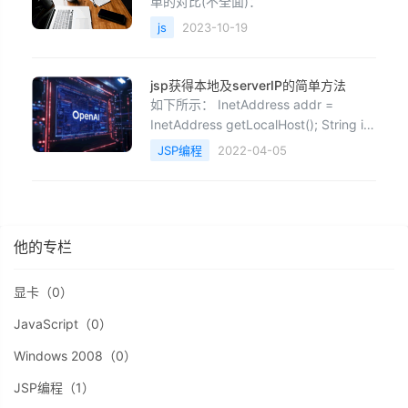
单的对比(不全面)：
主机站点，搭建好FTP服务，方便数据
js
2023-10-19
的上传和下载；3、确认是否设置虚拟主
机服务开机自动启动。部署虚拟主机应
用需要注意...
jsp获得本地及serverIP的简单方法
如下所示： InetAddress addr =
InetAddress getLocalHost(); String ip
= addr getHostAddress() toStrin
JSP编程
2022-04-05
他的专栏
显卡（0）
JavaScript（0）
Windows 2008（0）
JSP编程（1）