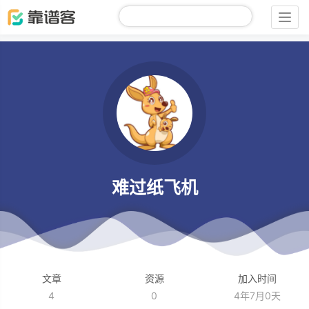
Togg
navig
难过纸飞机
文章
资源
加入时间
4
0
4年7月0天