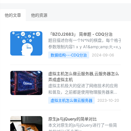
他的文章
他的资源
「BZOJ2683」 简单题 - CDQ分治
题目描述你有一个N*N的棋盘，每个格子内
参数限制内容1 x y A1&amp;amp;lt;=x,y&a
y21&amp;amp;lt;=x1&amp;amp;lt;=x2&amp;
数据结构---CDQ分治
2024-09-06
虚拟主机怎么做云服务器,云服务器怎么
弄成虚拟主机
虚拟主机极大的促进了网络技术的应用
和普及，之前都是使用物理服务器来实
现虚拟主机应用，随着云计算技术的发
虚拟主机怎么做云服务器
2023-10-20
展与普及，越来越多的网络用户选择使
用云服务器来实现虚拟主机应用。也就
是现在比较流行的在云服务器上实现虚
原生js与jQuery的简单对比
拟主机应用的步骤如下：1、搭建.NET
本文对原生的js与jQuery进行了一些简
环境和php环境等；2、搭建好IIS来存放