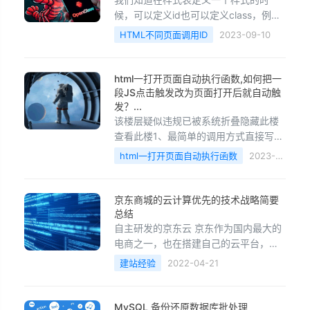
义。交互界面要友好，计算机术语要普
候，可以定义id也可以定义class，例
通化，让业务人员都能看明白, 晦涩难懂
如：ID方法：#test{color:#333333}，
HTML不同页面调用ID
2023-09-10
的术语要加注释，比如什么是boolen 类
在页面中调用内容CLASS方
型...
法：.test{color:#333333}，在页面中
调用内容id一个页面只可以使用一次，
html一打开页面自动执行函数,如何把一
class可以多次引用。有网友问，id和
段JS点击触发改为页面打开后就自动触
class好象没什么区别，我在页面中用了
发？...
该楼层疑似违规已被系统折叠隐藏此楼
多个id在IE中显示也正常，用多个id有什
查看此楼1、最简单的调用方式直接写到
么影响吗？回答：第一影响就是不能...
html的body标签里面，如：2、在JS语
html一打开页面自动执行函数
2023-
句调用function func()
06-01
{……}window.onload=func;3、同时 调
用多个函数直接写到html的body标签里
京东商城的云计算优先的技术战略简要
面,如：4、js调用多个函数,以下这种调
总结
用方式可以用于不太复杂的JS程序中，
自主研发的京东云 京东作为国内最大的
如果程序函数很多，逻辑比较复杂，可
电商之一，也在搭建自己的云平台，而
以考虑用第五种方式。function ...
且大部分的技术都是自主研发。为什么
建站经验
2022-04-21
不选择现有的资源而要自己研
MySQL 备份还原数据库批处理