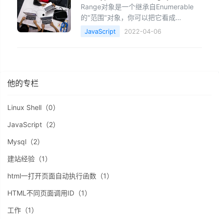
Range对象是一个继承自Enumerable
的"范围"对象，你可以把它看成
[x,x+1,x+2,x+3 x+n]的数组看待，但是
JavaScript
2022-04-06
比这样
他的专栏
Linux Shell（0）
JavaScript（2）
Mysql（2）
建站经验（1）
html一打开页面自动执行函数（1）
HTML不同页面调用ID（1）
工作（1）