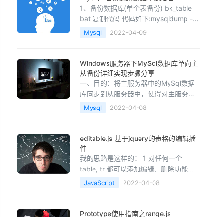
1、备份数据库(单个表备份) bk_table
bat 复制代码 代码如下:mysqldump -
h127 0 0 1 -P3306 -uroot -proo
Mysql
2022-04-09
Windows服务器下MySql数据库单向主
从备份详细实现步骤分享
一、目的：将主服务器中的MySql数据
库同步到从服务器中，使得对主服务器
的操作可以即时更新到从服务器，避免
Mysql
2022-04-08
主服
editable.js 基于jquery的表格的编辑插
件
我的思路是这样的： 1 对任何一个
table, tr 都可以添加编辑、删除功能
——功能独立 2 可以自动的完成编辑
JavaScript
2022-04-08
Prototype使用指南之range.js