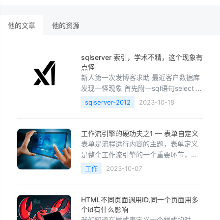
他的文章
他的资源
sqlserver 索引，学术不精，这个现象有
点怪
新人第一次发博客求助 最近客户数据库
发现一怪现象 首先附一sql语句select ID
from YQ_KQ_FormGroup with(nolock)
sqlserver-2012
2023-10-18
where DisplayOrder1>='2017-01-01'
AND DisplayOrder1<='2017-04-30'
AND DisplayOrder2<='2017-04-30'
工作流引擎的硬功夫之1 — 表单自定义
AND ID in( select
表单是流程运行内容的主题，表单定义
是整个工作流引擎的一个重要环节，做
的是否成功关系到商业化工作流引擎的
工作
2023-10-07
成败，是商业化工作流引擎是否成熟的
标志。表单自定义首先要满足以下10大
特点：1．要面向业务人员：表单自定义
HTML不同页面调用ID,同一个页面用多
做的要友好，面向业务人员，让他们在
个id有什么影响
很短的时间内就可以完成一个表单的定
我们知道在样式表定义一个样式的时