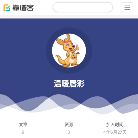
Togg
navig
温暖唇彩
文章
资源
加入时间
9
0
4年6月27天