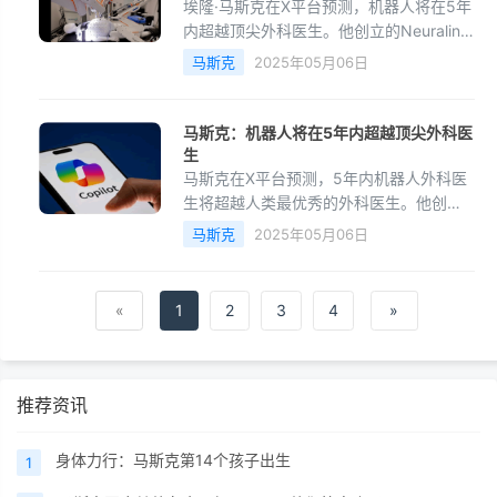
埃隆·马斯克在X平台预测，机器人将在5年
内超越顶尖外科医生。他创立的Neuralink
公司计划使用机器人进行脑机接口手术，
马斯克
2025年05月06日
因其精度远超人类。数据显示，手术机器
人Hugo在137例
马斯克：机器人将在5年内超越顶尖外科医
生
马斯克在X平台预测，5年内机器人外科医
生将超越人类最优秀的外科医生。他创立
的Neuralink公司已成功将N1芯片植入人
马斯克
2025年05月06日
脑，实现人机交互。但质疑者认为当前手
术机器人仍由医生控
«
1
2
3
4
»
推荐资讯
身体力行：马斯克第14个孩子出生
1