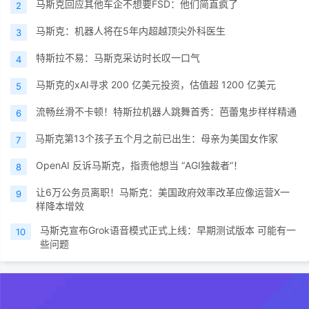
马斯克回应其他车企不想要FSD：他们简直疯了
2
马斯克：机器人将在5年内超越顶尖外科医生
3
特斯拉不易：马斯克采访时长叹一口气
4
马斯克的xAI寻求 200 亿美元投资，估值超 1200 亿美元
5
流畅丝滑不卡顿！特斯拉机器人跳舞首秀：芭蕾鬼步样样精通
6
马斯克第13个孩子五个月之前已出生：母亲为美国女作家
7
OpenAI 反诉马斯克，指责他想当 “AGI独裁者”！
8
让6万公务员离职！马斯克：美国政府效率改革应像运营X一
9
样降本增效
马斯克宣布Grok语音模式正式上线：早期测试版本 可能有一
10
些问题