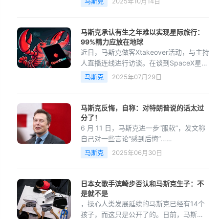
马斯克
2025年10月14日
足的生活，并在火星上休养生息，繁衍后
代。今日，罗永浩
马斯克承认有生之年难以实现星际旅行：
99%精力应放在地球
近日，马斯克做客Xtakeover活动，与主持
人直播连线进行访谈。在谈到SpaceX星际
旅行计划时，马斯克表示，可能在我有生
马斯克
2025年07月29日
之年实现不了，但最终会实现。对于移民
火星的问题，马斯
马斯克反悔，自称：对特朗普说的话太过
分了！
6 月 11 日，马斯克进一步“服软”，发文称
自己对一些言论“感到后悔”……
马斯克
2025年06月30日
日本女歌手滨崎步否认和马斯克生子：不
是就不是
，操心人类发展延续的马斯克已经有14个
孩子，而这只是公开了的。日前，马斯克