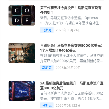
SpaceX与Anthropic公司签署协议
第三代擎天柱今夏投产！马斯克直言没有
任何对手
近日，马斯克在采访中透露，Optimus
3（擎天柱3代）有望在今年夏季启动生
产。马斯克介绍，特斯拉已进入Optimus
马斯克
2026年03月24日
3研发的最后阶段。他还特别强调，这款机
器人是全球最先进的人
再刷纪录！马斯克身家突破8000亿美元：
1个月增加了640亿美元
在3月的福布斯全球十大富豪中，马斯克的
身家已突破8000亿美元，再度刷新纪录。
数据显示，2025年10月，马斯克成为全球
马斯克
2026年03月20日
首位身家达5000亿美元的人。12月，马斯
克的财富又接连突
xAI最新融资后估值飙升！马斯克净资产直
逼8000亿美元
目前马斯克个人净资产已无限接近8000亿
美元，按当前汇率折算，约合5.58万亿元
人民币。据悉，马斯克的财富核心主要来
马斯克
2026年01月22日