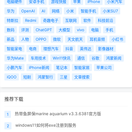
电脑硬件
安卓手机
游戏快报
苹果
iPhone
小米汽车
华为
OpenAI
AI
网络
小米
智能手机
小米SU7
特斯拉
Redmi
奇趣电子
互联网
软件
科技前沿
数码
评测
ChatGPT
大模型
vivo
电脑
手机
新品
人物
OPPO
微软
天文航天
耳机音频
小红书
智能家电
电商
理想汽车
抖音
英伟达
影像器材
华为Mate
车用技术
Win11快讯
通信
谷歌
鸿蒙新闻
小鹏汽车
iPhone新闻
笔记本
智能家居
苹果公司
iQOO
短剧
鸿蒙智行
三星
文章搜索
推荐下载
热带鱼屏保marine aquarium v3.3.6381官方版
1
windows11如何将exe注册到服务
2