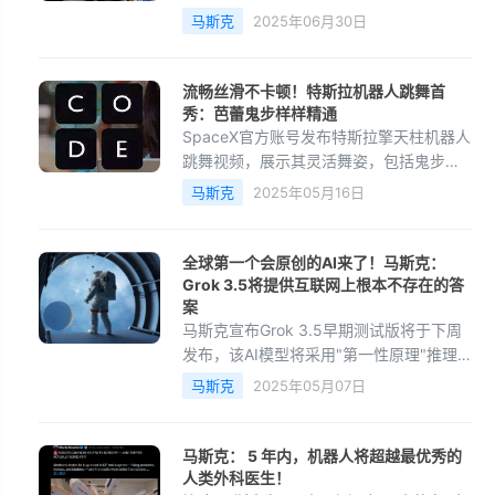
的前女友、保守派作家阿什莉圣克莱尔
马斯克
2025年06月30日
（Ashley St. Clair）爆料称马斯克在世界
各地都有孩子”，
流畅丝滑不卡顿！特斯拉机器人跳舞首
秀：芭蕾鬼步样样精通
SpaceX官方账号发布特斯拉擎天柱机器人
跳舞视频，展示其灵活舞姿，包括鬼步舞
和芭蕾等动作。视频引发网友质疑是否为
马斯克
2025年05月16日
AI合成，特斯拉官方回应称是真实拍摄。
马斯克透露该机器
全球第一个会原创的AI来了！马斯克：
Grok 3.5将提供互联网上根本不存在的答
案
马斯克宣布Grok 3.5早期测试版将于下周
发布，该AI模型将采用"第一性原理"推理方
式，能准确回答火箭发动机和电化学技术
马斯克
2025年05月07日
等专业问题。与现有AI依赖网络搜索不
同，Grok 3.5通过
马斯克： 5 年内，机器人将超越最优秀的
人类外科医生！