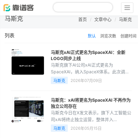
Togg
navig
马斯克
首页
文章中心
马斯克
列表
默认
浏览次数
创建时间
马斯克xAI正式更名为SpaceXAI：全新
LOGO同步上线
马斯克旗下AI公司xAI正式更名为
SpaceXAI，纳入SpaceX体系。此次调整
是在SpaceX今年2月收购xAI、6月完成史
马斯克
2026年07月09日
上最大规模IPO（估值约1.77万亿美元）后
进行的。AI已成SpaceX主要投
马斯克：xAI将更名为SpaceXAI 不再作为
独立公司存在
马斯克今日在X发文表示，旗下人工智能公
司xAI将终止独立运营，整体并入
SpaceX，并正式更名为SpaceXAI。马斯
马斯克
2026年05月15日
克此番表态是回应特斯拉投资者关于