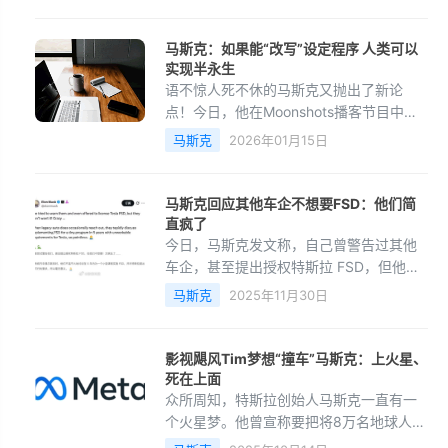
源于SpaceX、特斯拉及xAI三大业务的股
权价值。xAI控股完
马斯克：如果能“改写”设定程序 人类可以
实现半永生
语不惊人死不休的马斯克又抛出了新论
点！今日，他在Moonshots播客节目中明
确表示：人类可以实现半永生，如果能改
马斯克
2026年01月15日
写设定的程序，就能活得更久。”他进一步
解释了核心逻辑：你
马斯克回应其他车企不想要FSD：他们简
直疯了
今日，马斯克发文称，自己曾警告过其他
车企，甚至提出授权特斯拉 FSD，但他们
不想要，属实是疯了。当传统车企偶尔联
马斯克
2025年11月30日
系时，他们只是在讨论五年后一个小项目
的FSD应用，并且提
影视飓风Tim梦想“撞车”马斯克：上火星、
死在上面
众所周知，特斯拉创始人马斯克一直有一
个火星梦。他曾宣称要把将8万名地球人送
往火星殖民，他们将在火星上过上自给自