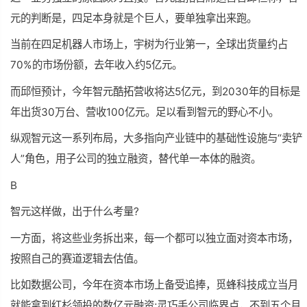
元的判断是，四足本身就是个巨人，要单独拿出来跑。
当前在四足机器人市场上，宇树为行业
第一
，全球出货量约占
70%的市场份额，去年收入约5亿元。
而邱恒预计，今年智元酷拓营收将达5亿元，到2030年的目标是
年出货30万台、营收100亿元。足以看到智元的野心不小。
纵观智元这一系列布局，大多指向产业链中的基础性设施与“卖铲
人”角色，用子公司的独立融资，替代单一本体的融资。
B
智元这样做，出于什么考量?
一方面，将这些业务拆出来，每一个都可以独立面对资本市场，
按照自己的赛道逻辑去估值。
比如数据公司，今年在资本市场上备受追捧，觅蜂科技成立当月
就能拿到红杉领投的数亿元融资;灵巧手公司临界点，不到五个月