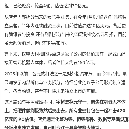
租，已经融资四轮至A轮，估值达到70亿元。
从智元内部拆分出来的灵巧手业务，在今年1月以“临界点”品牌独
立运营，半年内连续融资三次，目前估值高达10亿美元，背后更
有腾讯参与投资;还有刚刚拆分出来的四足狗业务智元酷拓，目前
虽无融资消息，但已在排兵布阵。
算下来，仅擎天租和临界点这两家子公司的估值加在一起就已经
接近智元机器人本体，后者估值大约在150亿元。
2025年以前，智元的打法之一是对外投资布局，而今年以来，明
显加快了内部孵化与业务拆分，将细分业务以子公司形式独立运
作、各自融资，甚至不排除未来独立上市的可能。
这条路线与宇树截然不同。
宇树是抱元守一，聚焦在机器人本体
上，把硬件做到
极致
然后卖出去，所有业务打包在一起冲击420
亿元的IPO估值。智元则是化整为零，把零部件、数据等基础设施
分拆出来独立发展，自己则专注于具身智能大模型。