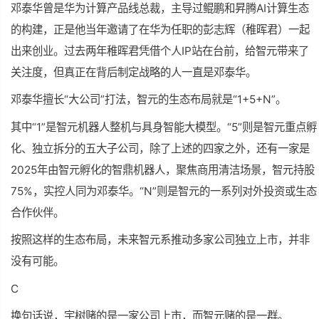
邓泰华曾是华为计算产品线总裁，主导过鲲鹏和昇腾AI计算生态
的构建，正是他当年邀请了在华为任职的彭志辉（稚晖君）一起
出来创业。过去两年稚晖君凭借个人IP站在台前，给智元带来了
关注度，但真正在背后制定战略的人一直是邓泰华。
邓泰华擅长“大公司”打法，智元的生态布局就是“1+5+N”。
其中“1”是智元机器人整机与具身智能大模型。“5”则是智元重点孵
化、独立拆分的五大子公司，除了上述的四家之外，还有一家是
2025年由智元孵化的智鼎机器人，聚焦商用清洁场景，智元持股
75%，实控人同为邓泰华。“N”则是智元的一系列对外投资或生态
合作伙伴。
按照这样的生态布局，未来智元系推动多家公司独立上市，并非
没有可能。
C
换句话说，宇树赌的是一家公司上市，而智元赌的是一群。