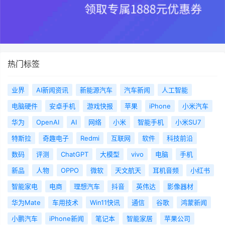
热门标签
业界
AI新闻资讯
新能源汽车
汽车新闻
人工智能
电脑硬件
安卓手机
游戏快报
苹果
iPhone
小米汽车
华为
OpenAI
AI
网络
小米
智能手机
小米SU7
特斯拉
奇趣电子
Redmi
互联网
软件
科技前沿
数码
评测
ChatGPT
大模型
vivo
电脑
手机
新品
人物
OPPO
微软
天文航天
耳机音频
小红书
智能家电
电商
理想汽车
抖音
英伟达
影像器材
华为Mate
车用技术
Win11快讯
通信
谷歌
鸿蒙新闻
小鹏汽车
iPhone新闻
笔记本
智能家居
苹果公司