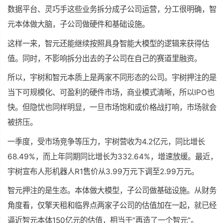
数据平台、灵巧手这些业务拆分成子公司运营，分工很明确，智
元本体做大脑，子公司做硬件和基础设施。
这样一来，智元还能继续按照具身智能大模型的逻辑来获得估
值。同时，不影响拆分出去的子公司在自己的赛道里融资。
所以，宇树和智元本质上是两家不同形态的公司。宇树押注的是
当下可规模化、可盈利的硬件市场，商业模式清晰，所以IPO也
快。但隐忧也同样明显，一旦市场饱和或价格战打响，市场就会
被挤压。
一季度，受市场竞争等压力，宇树营收为4.2亿元，同比增长
68.49%，而上年同期同比增长为332.64%，增速放缓。最近，
宇树宣布人形机器人R1售价从3.99万元下调至2.99万元。
智元押注的是生态。本体做大模型，子公司做基础设施。从财务
角度看，仅擎天租和临界点两家子公司的估值加在一起，就已经
逼近智元本体150亿元的估值，相当于“再造了一个智元”。