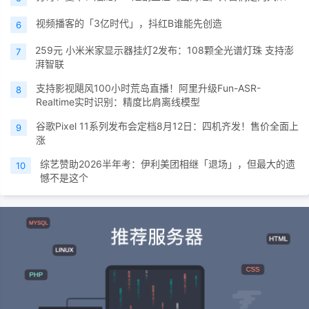
视频播客的「3亿时代」，抖红B谁能先创造
6
259元 小米米家显示器挂灯2发布：108颗全光谱灯珠 支持澎
7
湃智联
支持影视飓风100小时荒岛直播！阿里升级Fun-ASR-
8
Realtime实时识别：精度比肩离线模型
谷歌Pixel 11系列发布会定档8月12日：四机齐发！售价全面上
9
涨
综艺赞助2026半年考：伊利美团相继「退场」，但最大的遗
10
憾不是这个