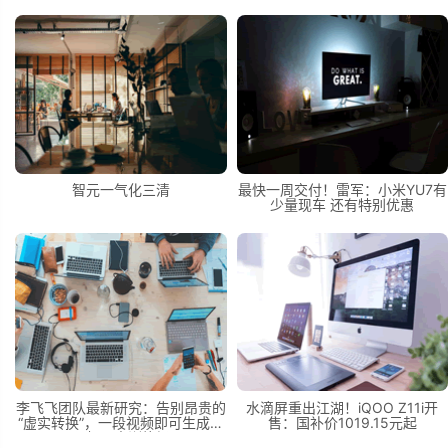
Pura 90等机型
智元一气化三清
最快一周交付！雷军：小米YU7有
少量现车 还有特别优惠
李飞飞团队最新研究：告别昂贵的
水滴屏重出江湖！iQOO Z11i开
“虚实转换”，一段视频即可生成无
售：国补价1019.15元起
限机器人训练场