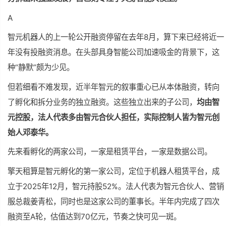
A
智元机器人的上一轮公开融资停留在去年8月，算下来已经将近一
年没有投融资消息。在头部具身智能公司加速吸金的背景下，这
种“静默”颇为少见。
但若细看不难发现，近半年智元的叙事重心已从本体融资，转向
了孵化和拆分业务的独立融资。这些独立出来的子公司，
均由智
元控股，法人代表多由智元合伙人担任，实际控制人皆为智元创
始人邓泰华。
先来看孵化的两家公司，一家是租赁平台，一家是数据公司。
擎天租算是智元孵化的
第一
家公司，定位于机器人租赁平台，成
立于2025年12月，智元持股52%。法人代表为智元合伙人、营销
服总裁姜青松，同时也是这家公司的董事长。半年内完成了四次
融资至A轮，估值达到70亿元，节奏之快可见一斑。