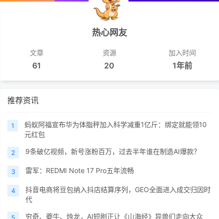
热心网友
文章
资源
加入时间
61
20
1年前
推荐资讯
蚂蚁阿福宣布华为体脂秤加入科学减重1亿斤：绑定就能领10
1
元红包
9条破亿视频，新号涨粉百万，过去半年谁在制造AI爆款？
2
雷军：REDMI Note 17 Pro五年流畅
3
抖音电商将豆包纳入抖店结算序列，GEO全面进入成交归因时
4
代
穷奇、夔牛、烛龙，AI短剧正让《山海经》异兽们走向大众
5