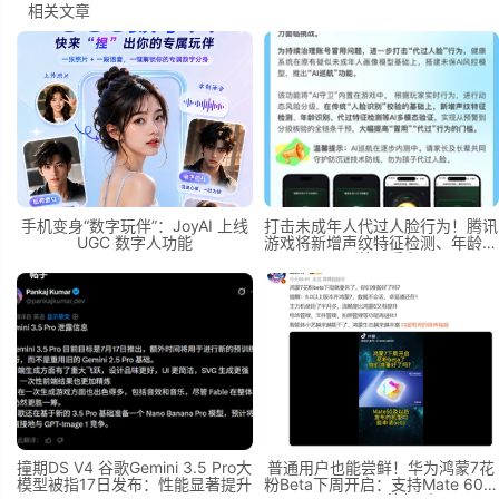
相关文章
手机变身“数字玩伴”：JoyAI 上线
打击未成年人代过人脸行为！腾讯
UGC 数字人功能
游戏将新增声纹特征检测、年龄识
别等AI手段
撞期DS V4 谷歌Gemini 3.5 Pro大
普通用户也能尝鲜！华为鸿蒙7花
模型被指17日发布：性能显著提升
粉Beta下周开启：支持Mate 60、