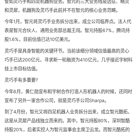
譬如灵巧手和四足机器狗业务。智元的三大业务线是远征、精灵
和灵犀，机器狗及灵巧手此前并不在智元的核心业务范畴。
今年1月，智元将灵巧手业务拆分出来，成立公司临界点。法人代
表是智元合伙人、通用业务部总裁王闯。智元持股67%，腾讯持
股1.6%，目前估值已达10亿美元。
灵巧手是具身智能的关键环节。当前该细分领域估值
最高
的灵心
巧手已达200亿元，寻求新一轮融资为410亿元，几乎接近宇树科
技上市目标估值。
灵巧手有多重要?
今年6月，黄仁勋宣布和宇树合作打造
人形机器人
的时候，还同时
宣布了另外一家合作公司，就是灵巧手公司Sharpa。
到了4月份，智元又将四足机器人业务拆分出来，成立智元酷拓，
这是从灵犀产品线独立而来的。其中，智元持股80%，深圳智酷
持股20%，后者实控人为智元监事会主席卫云龙。而智元酷拓的