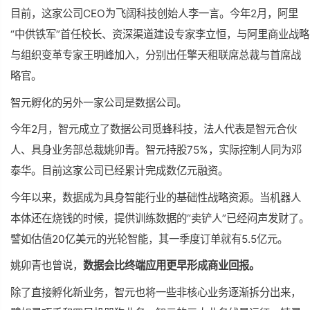
目前，这家公司CEO为飞阔科技创始人李一言。今年2月，阿里
“中供铁军”首任校长、
资深
渠道建设专家李立恒，与阿里商业战略
与组织变革专家王明峰加入，分别出任擎天租联席总裁与首席战
略官。
智元孵化的另外一家公司是数据公司。
今年2月，智元成立了数据公司觅蜂科技，法人代表是智元合伙
人、具身业务部总裁姚卯青。智元持股75%，实际控制人同为邓
泰华。目前这家公司已经累计完成数亿元融资。
今年以来，数据成为具身智能行业的基础性战略资源。当机器人
本体还在烧钱的时候，提供训练数据的“卖铲人”已经闷声发财了。
譬如估值20亿美元的光轮智能，其一季度订单就有5.5亿元。
姚卯青也曾说，
数据会比终端应用更早形成商业回报。
除了直接孵化新业务，智元也将一些非核心业务逐渐拆分出来，