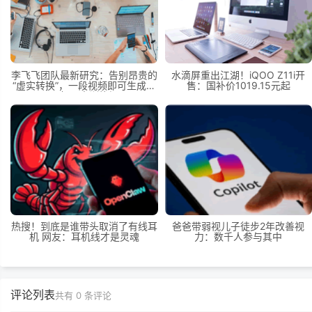
李飞飞团队最新研究：告别昂贵的
水滴屏重出江湖！iQOO Z11i开
“虚实转换”，一段视频即可生成无
售：国补价1019.15元起
限机器人训练场
热搜！到底是谁带头取消了有线耳
爸爸带弱视儿子徒步2年改善视
机 网友：耳机线才是灵魂
力：数千人参与其中
评论列表
共有
0
条评论