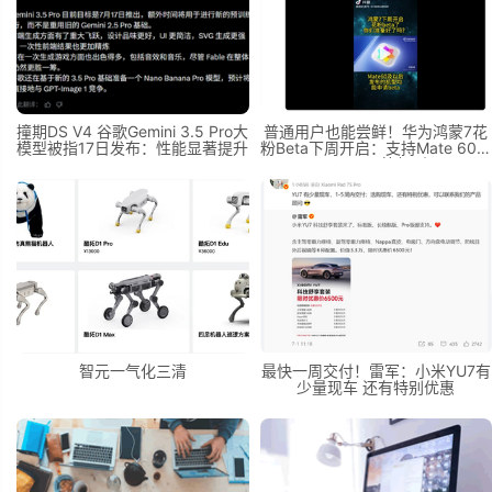
撞期DS V4 谷歌Gemini 3.5 Pro大
普通用户也能尝鲜！华为鸿蒙7花
模型被指17日发布：性能显著提升
粉Beta下周开启：支持Mate 60、
Pura 90等机型
智元一气化三清
最快一周交付！雷军：小米YU7有
少量现车 还有特别优惠