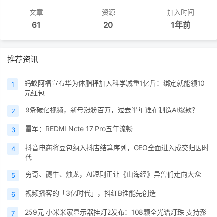
文章
资源
加入时间
61
20
1年前
推荐资讯
蚂蚁阿福宣布华为体脂秤加入科学减重1亿斤：绑定就能领10
1
元红包
9条破亿视频，新号涨粉百万，过去半年谁在制造AI爆款？
2
雷军：REDMI Note 17 Pro五年流畅
3
抖音电商将豆包纳入抖店结算序列，GEO全面进入成交归因时
4
代
穷奇、夔牛、烛龙，AI短剧正让《山海经》异兽们走向大众
5
视频播客的「3亿时代」，抖红B谁能先创造
6
259元 小米米家显示器挂灯2发布：108颗全光谱灯珠 支持澎
7