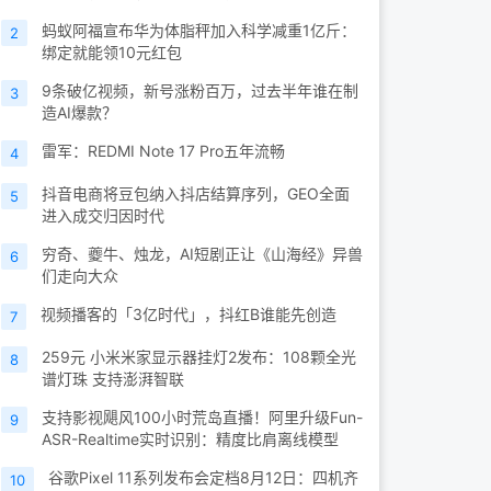
蚂蚁阿福宣布华为体脂秤加入科学减重1亿斤：
2
绑定就能领10元红包
9条破亿视频，新号涨粉百万，过去半年谁在制
3
造AI爆款？
雷军：REDMI Note 17 Pro五年流畅
4
抖音电商将豆包纳入抖店结算序列，GEO全面
5
进入成交归因时代
穷奇、夔牛、烛龙，AI短剧正让《山海经》异兽
6
们走向大众
视频播客的「3亿时代」，抖红B谁能先创造
7
259元 小米米家显示器挂灯2发布：108颗全光
8
谱灯珠 支持澎湃智联
支持影视飓风100小时荒岛直播！阿里升级Fun-
9
ASR-Realtime实时识别：精度比肩离线模型
谷歌Pixel 11系列发布会定档8月12日：四机齐
10