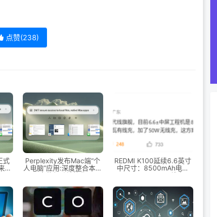
点赞(
238
)
脑正式
Perplexity发布Mac端“个
REDMI K100延续6.6英寸
带来本
人电脑”应用:深度整合本地
中尺寸：8500mAh电池
文件与跨端协作
+100W+50W无线充