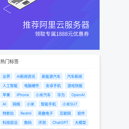
热门标签
业界
AI新闻资讯
新能源汽车
汽车新闻
人工智能
电脑硬件
安卓手机
游戏快报
苹果
iPhone
小米汽车
华为
OpenAI
AI
网络
小米
智能手机
小米SU7
特斯拉
Redmi
奇趣电子
互联网
软件
科技前沿
数码
评测
ChatGPT
大模型