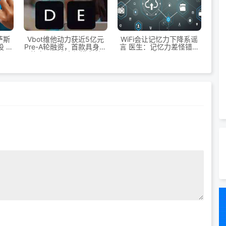
萨斯
Vbot维他动力获近5亿元
WiFi会让记忆力下降系谣
 AI
Pre-A轮融资，首款具身智
言 医生：记忆力差怪错对
能产品开启大规模交付
象了