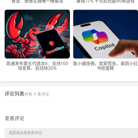
食堂、宿舍区拥堵一眼看清
暴增77% 千元机也能90帧游戏
高通发布第五代骁龙6：支持100
鱼小铺涨佣，卖家慌张，美团小红
倍变焦、启动快20%
书抢蛋糕
评论列表
共有
0
条评论
发表评论