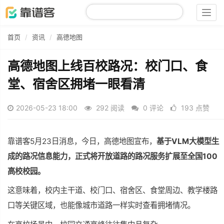
Togg
navig
首页
资讯
高德地图
高德地图上线百校路况：校门口、食
堂、宿舍区拥堵一眼看清
2026-05-23 18:00
292 阅读
0 评论
193 点赞
靠谱客5月23日消息，今日，
高德地图
宣布，
基于
VLM大模型
生
成的路况信息能力，正式将开放道路的路况服务扩展至全国100
高校校园。
这意味着，校内主干道、校门口、宿舍区、食堂周边、教学楼路
口等关键区域，也能像城市道路一样实时查看拥堵情况。