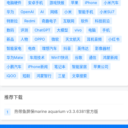
电脑硬件
安卓手机
游戏快报
苹果
iPhone
小米汽车
华为
OpenAI
AI
网络
小米
智能手机
小米SU7
特斯拉
Redmi
奇趣电子
互联网
软件
科技前沿
数码
评测
ChatGPT
大模型
vivo
电脑
手机
新品
人物
OPPO
微软
天文航天
耳机音频
小红书
智能家电
电商
理想汽车
抖音
英伟达
影像器材
华为Mate
车用技术
Win11快讯
谷歌
通信
鸿蒙新闻
小鹏汽车
iPhone新闻
笔记本
智能家居
苹果公司
iQOO
短剧
鸿蒙智行
三星
文章搜索
推荐下载
热带鱼屏保marine aquarium v3.3.6381官方版
1