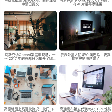
马斯克推进 SpaceXAI，商标注册
马斯克旗下 Grok 接入 CarPlay，
申请已提交
车内 AI 对话再添强援
马斯克诉OpenAI案庭审现场，一
驳斥外星人阴谋论 奥巴马：要真
份 2017 年的总裁日记揭开了哪些
有早被拍照炫耀了
秘密？
高德地图上线百校路况：校门口、
高通发布第五代骁龙4：GPU性能