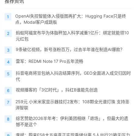
推荐资讯
OpenAI失控智能体入侵版图再扩大：Hugging Face只是终
1
点，Modal客户成跳板
蚂蚁阿福宣布华为体脂秤加入科学减重1亿斤：绑定就能领10
2
元红包
9条破亿视频，新号涨粉百万，过去半年谁在制造AI爆款？
3
雷军：REDMI Note 17 Pro五年流畅
4
抖音电商将豆包纳入抖店结算序列，GEO全面进入成交归因时
5
代
视频播客的「3亿时代」，抖红B谁能先创造
6
259元 小米米家显示器挂灯2发布：108颗全光谱灯珠 支持澎
7
湃智联
综艺赞助2026半年考：伊利美团相继「退场」，但最大的遗
8
憾不是这个
李斌：蔚来ES8大五座真正实现乘储分离 5人出行21箱无压力
9