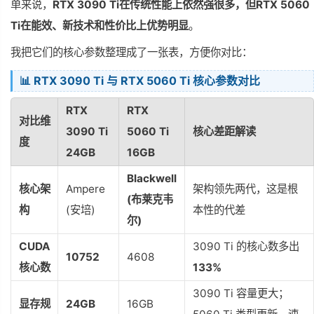
单来说，
RTX 3090 Ti在传统性能上依然强很多，但RTX 5060
Ti在能效、新技术和性价比上优势明显
。
我把它们的核心参数整理成了一张表，方便你对比：
📊 RTX 3090 Ti 与 RTX 5060 Ti 核心参数对比
RTX
RTX
对比维
3090 Ti
5060 Ti
核心差距解读
度
24GB
16GB
Blackwell
核心架
Ampere
架构领先两代，这是根
(布莱克韦
构
(安培)
本性的代差
尔)
CUDA
3090 Ti 的核心数多出
10752
4608
核心数
133%
3090 Ti 容量更大；
显存规
24GB
16GB