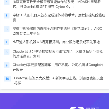
微软亮出首枚安全模型与智能体作战系统：MDASH 里绑着
4
它，把 Gemini 和 GPT 甩在 Cyber Gym
宇树G1人形机器人首次完成活体动物手术，远程操控切除猪胆
5
囊
安徽卫视播出国内首部全AI制作非遗剧《桃花潭记》，AIGC
6
剧集登陆上星平台
比亚迪人形机器人8月亮相郑州，商业服务场景或率先落地
7
Claude 会话分享链接被搜索引擎"误抓"，大量含私钥与隐私
8
的对话遭公开索引
Claude分享链接配置翻车：用户私钥、公司机密被Google公
9
开收录
Firefox新标签页大改版：AI新闻字谜上线，浏览器也能玩出
10
花样