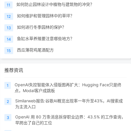
如何防止园林设计中植物与建筑物的冲突？
11
如何维护和管理园林中的草坪？
12
如何进行冬季园林的保护？
13
鱼缸水草养殖要注意哪些地方？
14
西瓜薄荷鸡尾酒配方
15
推荐资讯
OpenAI失控智能体入侵版图再扩大：Hugging Face只是终
1
点，Modal客户成跳板
Similarweb报告:谷歌AI概览出现率一年升至43%，AI搜索成
2
为主流入口
OpenAI 用 80 万条消息拆穿职业边界：43.5% 的工作查询，
3
早跨出了自己的工位